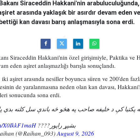
i Bakanı Siraceddin Hakkani'nin arabuluculuğunda,
i aşiret arasında yaklaşık bir asırdır devam eden v
ybettiği kan davası barış anlaşmasıyla sona erdi.
kanı Siraceddin Hakkani'nin özel girişimiyle, Paktika ve H
vam eden aşiret anlaşmazlığı barışla sonuçlandı.
iki aşiret arasında nesiller boyunca süren ve 200'den fazl
esinin de yaralanmasına neden olan kan davası, Hakkani'
eri sonucunda sona erdi.
ویه پکتیا کې د خلیفه صاحب په هڅو څه باندې سل کلنه بدي 
com/X0IkkF1maH
بشپړ راپور????
Raihan (@Raihan_093)
August 9, 2026