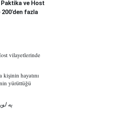
 Paktika ve Host
e 200'den fazla
ost vilayetlerinde
a kişinin hayatını
nin yürüttüğü
په ل!