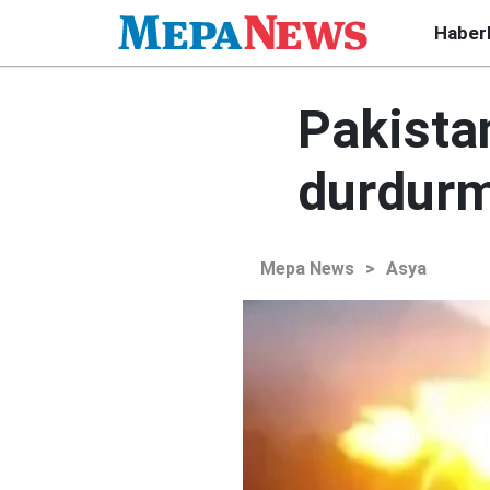
Haber
Pakista
durdurm
Mepa News
>
Asya