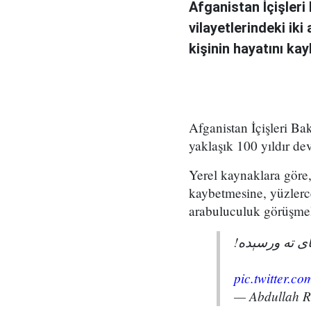
Afganistan İçişler
vilayetlerindeki ik
kişinin hayatını ka
Afganistan İçişleri Ba
yaklaşık 100 yıldır de
Yerel kaynaklara göre, 
kaybetmesine, yüzlerc
arabuluculuk görüşmel
پای ته ورسېده
pic.twitter.
— Abdullah 