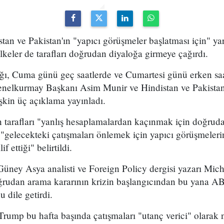
n ve Pakistan'ın "yapıcı görüşmeler başlatması için" yard
lkeler de tarafları doğrudan diyaloğa girmeye çağırdı.
ğı, Cuma günü geç saatlerde ve Cumartesi günü erken s
nelkurmay Başkanı Asim Munir ve Hindistan ve Pakistan d
işkin üç açıklama yayınladı.
tarafları "yanlış hesaplamalardan kaçınmak için doğrudan
"gelecekteki çatışmaları önlemek için yapıcı görüşmeleri
 ettiği" belirtildi.
üney Asya analisti ve Foreign Policy dergisi yazarı Mi
oğrudan arama kararının krizin başlangıcından bu yana AB
 dile getirdi.
mp bu hafta başında çatışmaları "utanç verici" olarak 