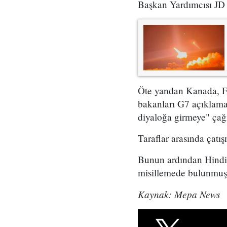
Başkan Yardımcısı JD V
Öte yandan Kanada, Fra
bakanları G7 açıklama
diyaloğa girmeye" çağı
Taraflar arasında çatı
Bunun ardından Hindist
misillemede bulunmuş
Kaynak: Mepa News