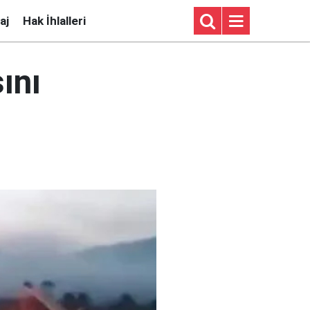
aj
Hak İhlalleri
ını