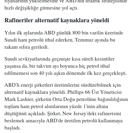
fiyatlarının yükselmesine ve ABD'nin tedarik stratejisinde
hızlı değişikliğe gitmesine yol açtı.
Rafineriler alternatif kaynaklara yöneldi
Yılın ilk aylarında ABD günlük 800 bin varilin üzerinde
Suudi ham petrolü ithal ederken, Temmuz ayında bu
rakam sıfıra geriledi.
Suudi sevkiyatlarında geçmişte kısa süreli kesintiler
yaşansa da, bir takvim ayı boyunca hiç petrol ithal
edilmemesi son 40 yılı aşkın dönemde ilk kez gerçekleşti.
ABD'li enerji şirketleri üretimlerini sürdürebilmek için
alternatif kaynaklara yöneldi. Phillips 66 Üst Yöneticisi
Mark Lashier, şirketin Orta Doğu petrolüne bağımlılığının
toplam ham petrol alımlarının yüzde 1'inin altına
düştüğünü açıkladı. Şirket, New Jersey'deki rafinerisini
beslemek amacıyla ABD'de üretilen petrolü kullanmaya
başladı.