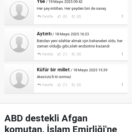
Y6e
/ 19 Mayıs 2025 09:42
Her şey imtihan. Her şeyden biri de savaş.
Yanıtla
(0)
(0)
Aytıntı
/ 18 Mayıs 2025 16:23
Batıdan yeni silahlar almak için bahaneleri oldu..her
zaman olduğu gibi,silah endüstrisi kazandı
Yanıtla
(1)
(0)
Küfür bir millet
/ 18 Mayıs 2025 15:39
Atasözü:İt iti ısırmaz
Yanıtla
(1)
(0)
ABD destekli Afgan
komutan, İslam Emirliği'ne