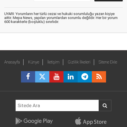
UYARI: Yorumların her türlü cezai ve hukuki sorumluluğu yazan kişiye
aittir. Mepa News, yapılan yorumlardan sorumlu değildir. Her bir yorum
600 karakterle (boşluklu) sınırlıdır.
Anasayfa
Künye
İletişim
Gizlilik İlkeleri
Sitene Ekle