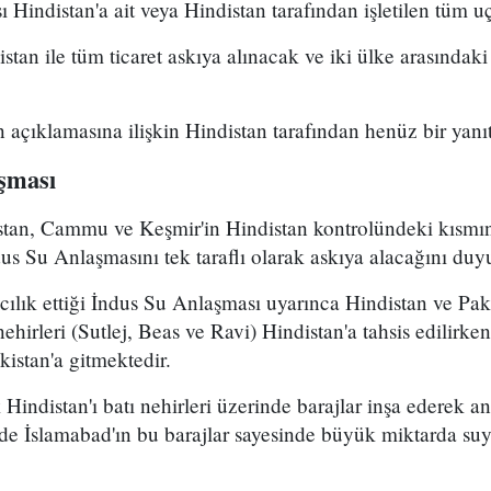
ı Hindistan'a ait veya Hindistan tarafından işletilen tüm u
tan ile tüm ticaret askıya alınacak ve iki ülke arasındaki
 açıklamasına ilişkin Hindistan tarafından henüz bir yanı
şması
tan, Cammu ve Keşmir'in Hindistan kontrolündeki kısm
dus Su Anlaşmasını tek taraflı olarak askıya alacağını duy
ılık ettiği İndus Su Anlaşması uyarınca Hindistan ve Paki
hirleri (Sutlej, Beas ve Ravi) Hindistan'a tahsis edilirken
istan'a gitmektedir.
 Hindistan'ı batı nehirleri üzerinde barajlar inşa ederek a
de İslamabad'ın bu barajlar sayesinde büyük miktarda suyu