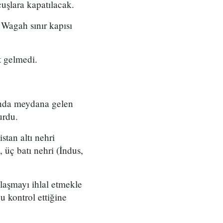
çuşlara kapatılacak.
 Wagah sınır kapısı
t gelmedi.
ında meydana gelen
urdu.
stan altı nehri
, üç batı nehri (İndus,
nlaşmayı ihlal etmekle
 kontrol ettiğine