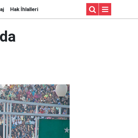
aj
Hak İhlalleri
nda