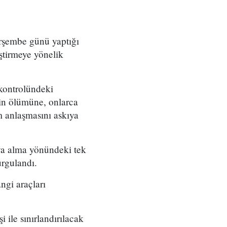
erşembe günü yaptığı
ştirmeye yönelik
 kontrolündeki
in ölümüne, onlarca
m anlaşmasını askıya
ya alma yönündeki tek
urgulandı.
ngi araçları
 ile sınırlandırılacak