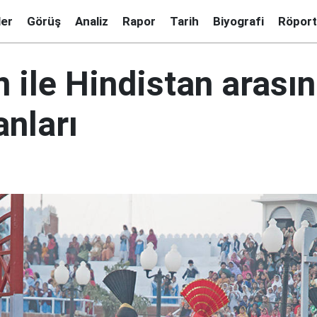
ler
Görüş
Analiz
Rapor
Tarih
Biyografi
Röport
 ile Hindistan arası
nları