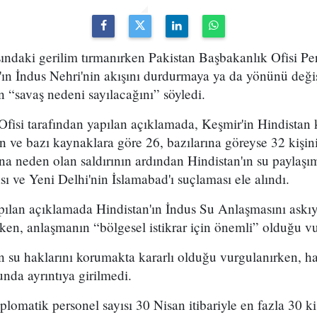
sındaki gerilim tırmanırken Pakistan Başbakanlık Ofisi P
'ın İndus Nehri'nin akışını durdurmaya ya da yönünü deği
n “savaş nedeni sayılacağını” söyledi.
Ofisi tarafından yapılan açıklamada, Keşmir'in Hindistan
ve bazı kaynaklara göre 26, bazılarına göreyse 32 kişin
na neden olan saldırının ardından Hindistan'ın su paylaşı
sı ve Yeni Delhi'nin İslamabad'ı suçlaması ele alındı.
apılan açıklamada Hindistan'ın İndus Su Anlaşmasını askı
lirken, anlaşmanın “bölgesel istikrar için önemli” olduğu v
 su haklarını korumakta kararlı olduğu vurgulanırken, ha
nda ayrıntıya girilmedi.
lomatik personel sayısı 30 Nisan itibariyle en fazla 30 kişi