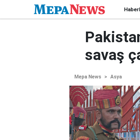
Haber
Pakistan
savaş ça
Mepa News
>
Asya