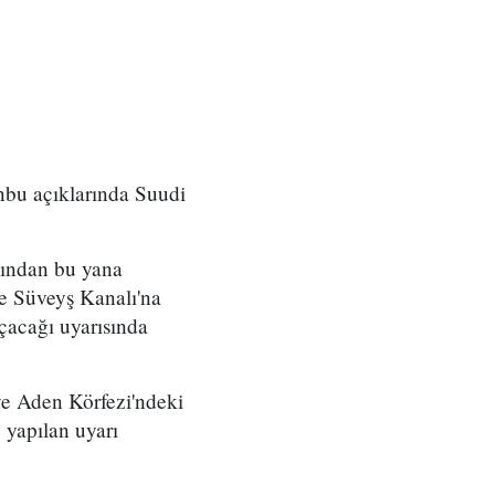
nbu açıklarında Suudi
sından bu yana
 ve Süveyş Kanalı'na
çacağı uyarısında
ve Aden Körfezi'ndeki
 yapılan uyarı