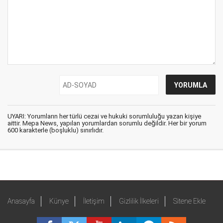
UYARI: Yorumların her türlü cezai ve hukuki sorumluluğu yazan kişiye
aittir. Mepa News, yapılan yorumlardan sorumlu değildir. Her bir yorum
600 karakterle (boşluklu) sınırlıdır.
Anasayfa
Künye
İletişim
Gizlilik İlkeleri
Sitene Ekle