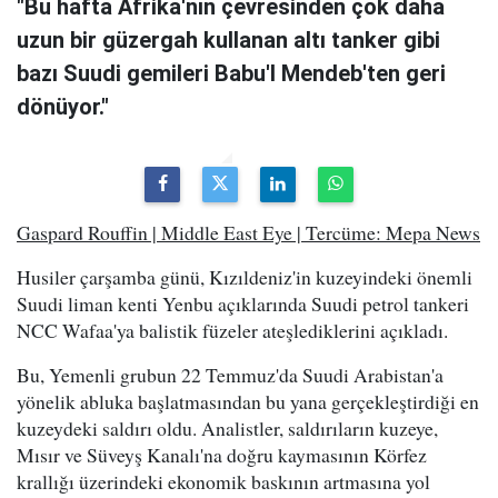
"Bu hafta Afrika'nın çevresinden çok daha
uzun bir güzergah kullanan altı tanker gibi
bazı Suudi gemileri Babu'l Mendeb'ten geri
dönüyor."
Gaspard Rouffin | Middle East Eye | Tercüme: Mepa News
Husiler çarşamba günü, Kızıldeniz'in kuzeyindeki önemli
Suudi liman kenti Yenbu açıklarında Suudi petrol tankeri
NCC Wafaa'ya balistik füzeler ateşlediklerini açıkladı.
Bu, Yemenli grubun 22 Temmuz'da Suudi Arabistan'a
yönelik abluka başlatmasından bu yana gerçekleştirdiği en
kuzeydeki saldırı oldu. Analistler, saldırıların kuzeye,
Mısır ve Süveyş Kanalı'na doğru kaymasının Körfez
krallığı üzerindeki ekonomik baskının artmasına yol