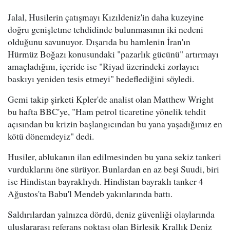
Jalal, Husilerin çatışmayı Kızıldeniz'in daha kuzeyine
doğru genişletme tehdidinde bulunmasının iki nedeni
olduğunu savunuyor. Dışarıda bu hamlenin İran'ın
Hürmüz Boğazı konusundaki "pazarlık gücünü" artırmayı
amaçladığını, içeride ise "Riyad üzerindeki zorlayıcı
baskıyı yeniden tesis etmeyi" hedeflediğini söyledi.
Gemi takip şirketi Kpler'de analist olan Matthew Wright
bu hafta BBC'ye, "Ham petrol ticaretine yönelik tehdit
açısından bu krizin başlangıcından bu yana yaşadığımız en
kötü dönemdeyiz" dedi.
Husiler, ablukanın ilan edilmesinden bu yana sekiz tankeri
vurduklarını öne sürüyor. Bunlardan en az beşi Suudi, biri
ise Hindistan bayraklıydı. Hindistan bayraklı tanker 4
Ağustos'ta Babu'l Mendeb yakınlarında battı.
Saldırılardan yalnızca dördü, deniz güvenliği olaylarında
uluslararası referans noktası olan Birleşik Krallık Deniz