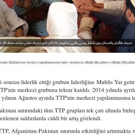
an Talibanı'nın merkezi yapılanmasının lider yardımcısı Müftü Mezahim'e (Müftü Hifzullah) b
sonrası liderlik ettiği grubun liderliğine Muhlis Yar geti
TP'nin merkezi grubuna tekrar katıldı. 2014 yılında ayrı
yılının Ağustos ayında TTP'nin merkezi yapılanmasına tek
kistan sınırındaki tüm TTP grupları tek çatı altında birl
nlenen saldırılarda ciddi bir artış gözlendi.
P, Afganistan-Pakistan sınırında etkinliğini artırmakta 