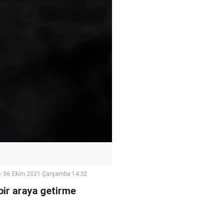
:
06 Ekim 2021 Çarşamba 14:32
 bir araya getirme