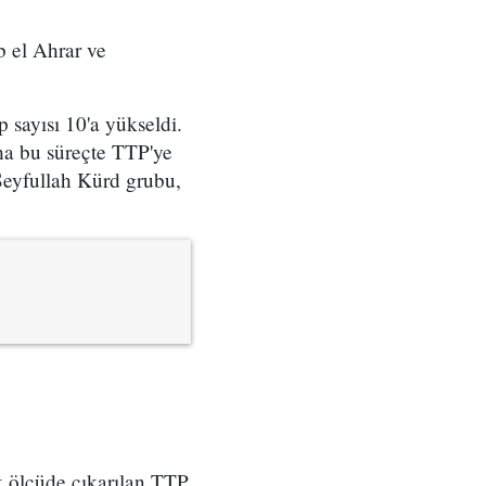
b el Ahrar ve
 sayısı 10'a yükseldi.
aha bu süreçte TTP'ye
Seyfullah Kürd grubu,
k ölçüde çıkarılan TTP