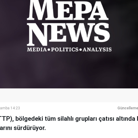
şamba 14:23
Güncelleme
TTP), bölgedeki tüm silahlı grupları çatısı altında
arını sürdürüyor.