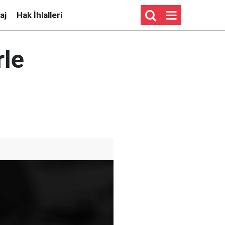
aj
Hak İhlalleri
rle