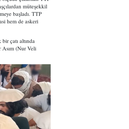
aşçılardan müteşekkil
rmeye başladı. TTP
yasi hem de askeri
 bir çatı altında
ur Asım (Nur Veli