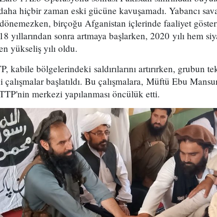
r daha hiçbir zaman eski gücüne kavuşamadı. Yabancı sav
 dönemezken, birçoğu Afganistan içlerinde faaliyet göste
2018 yıllarından sonra artmaya başlarken, 2020 yılı hem si
n yükseliş yılı oldu.
P, kabile bölgelerindeki saldırılarını artırırken, grubun tek
iddi çalışmalar başlatıldı. Bu çalışmalara, Müftü Ebu Mans
 TTP'nin merkezi yapılanması öncülük etti.