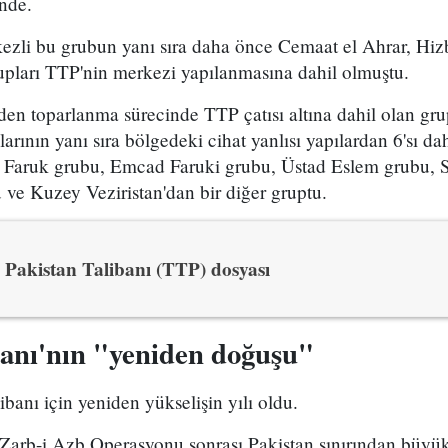
inde.
ezli bu grubun yanı sıra daha önce Cemaat el Ahrar, Hiz
ları TTP'nin merkezi yapılanmasına dahil olmuştu.
en toparlanma sürecinde TTP çatısı altına dahil olan grup
larının yanı sıra bölgedeki cihat yanlısı yapılardan 6'sı d
 Faruk grubu, Emcad Faruki grubu, Üstad Eslem grubu, 
ve Kuzey Veziristan'dan bir diğer gruptu.
Pakistan Talibanı (TTP) dosyası
banı'nın "yeniden doğuşu"
ibanı için yeniden yükselişin yılı oldu.
 Zarb-i Azb Operasyonu sonrası Pakistan sınırından büyü