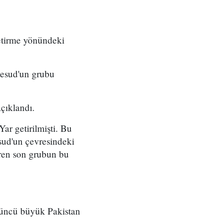
getirme yönündeki
Mesud'un grubu
çıklandı.
ar getirilmişti. Bu
sud'un çevresindeki
giren son grubun bu
rdüncü büyük Pakistan