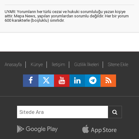
UYARI: Yorumların her türlü cezai ve hukuki sorumluluğu yazan kişiye
aittir. Mepa News, yapılan yorumlardan sorumlu değildir. Her bir yorum
600 karakterle (boşluklu) sınırlıdır.
Anasayfa
Künye
İletişim
Gizlilik İlkeleri
Sitene Ekle