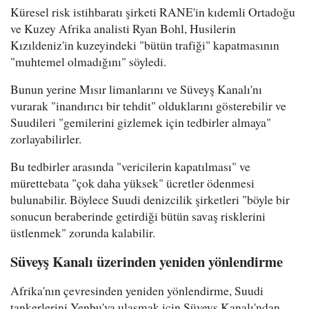
Küresel risk istihbaratı şirketi RANE'in kıdemli Ortadoğu
ve Kuzey Afrika analisti Ryan Bohl, Husilerin
Kızıldeniz'in kuzeyindeki "bütün trafiği" kapatmasının
"muhtemel olmadığını" söyledi.
Bunun yerine Mısır limanlarını ve Süveyş Kanalı'nı
vurarak "inandırıcı bir tehdit" olduklarını gösterebilir ve
Suudileri "gemilerini gizlemek için tedbirler almaya"
zorlayabilirler.
Bu tedbirler arasında "vericilerin kapatılması" ve
mürettebata "çok daha yüksek" ücretler ödenmesi
bulunabilir. Böylece Suudi denizcilik şirketleri "böyle bir
sonucun beraberinde getirdiği bütün savaş risklerini
üstlenmek" zorunda kalabilir.
Süveyş Kanalı üzerinden yeniden yönlendirme
Afrika'nın çevresinden yeniden yönlendirme, Suudi
tankerlerini Yenbu'ya ulaşmak için Süveyş Kanalı'ndan