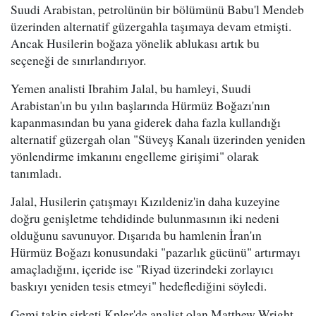
Suudi Arabistan, petrolünün bir bölümünü Babu'l Mendeb
üzerinden alternatif güzergahla taşımaya devam etmişti.
Ancak Husilerin boğaza yönelik ablukası artık bu
seçeneği de sınırlandırıyor.
Yemen analisti Ibrahim Jalal, bu hamleyi, Suudi
Arabistan'ın bu yılın başlarında Hürmüz Boğazı'nın
kapanmasından bu yana giderek daha fazla kullandığı
alternatif güzergah olan "Süveyş Kanalı üzerinden yeniden
yönlendirme imkanını engelleme girişimi" olarak
tanımladı.
Jalal, Husilerin çatışmayı Kızıldeniz'in daha kuzeyine
doğru genişletme tehdidinde bulunmasının iki nedeni
olduğunu savunuyor. Dışarıda bu hamlenin İran'ın
Hürmüz Boğazı konusundaki "pazarlık gücünü" artırmayı
amaçladığını, içeride ise "Riyad üzerindeki zorlayıcı
baskıyı yeniden tesis etmeyi" hedeflediğini söyledi.
Gemi takip şirketi Kpler'de analist olan Matthew Wright