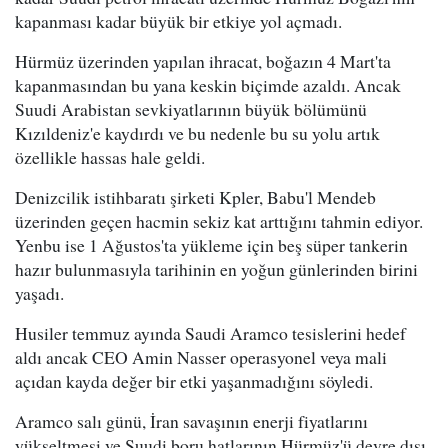
kapanması kadar büyük bir etkiye yol açmadı.
Hürmüz üzerinden yapılan ihracat, boğazın 4 Mart'ta
kapanmasından bu yana keskin biçimde azaldı. Ancak
Suudi Arabistan sevkiyatlarının büyük bölümünü
Kızıldeniz'e kaydırdı ve bu nedenle bu su yolu artık
özellikle hassas hale geldi.
Denizcilik istihbaratı şirketi Kpler, Babu'l Mendeb
üzerinden geçen hacmin sekiz kat arttığını tahmin ediyor.
Yenbu ise 1 Ağustos'ta yükleme için beş süper tankerin
hazır bulunmasıyla tarihinin en yoğun günlerinden birini
yaşadı.
Husiler temmuz ayında Saudi Aramco tesislerini hedef
aldı ancak CEO Amin Nasser operasyonel veya mali
açıdan kayda değer bir etki yaşanmadığını söyledi.
Aramco salı günü, İran savaşının enerji fiyatlarını
yükseltmesi ve Suudi boru hatlarının Hürmüz'ü devre dışı