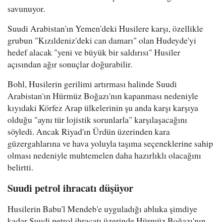
savunuyor.
Suudi Arabistan'ın Yemen'deki Husilere karşı, özellikle
grubun "Kızıldeniz'deki can damarı" olan Hudeyde'yi
hedef alacak "yeni ve büyük bir saldırısı" Husiler
açısından ağır sonuçlar doğurabilir.
Bohl, Husilerin gerilimi artırması halinde Suudi
Arabistan'ın Hürmüz Boğazı'nın kapanması nedeniyle
kıyıdaki Körfez Arap ülkelerinin şu anda karşı karşıya
olduğu "aynı tür lojistik sorunlarla" karşılaşacağını
söyledi. Ancak Riyad'ın Ürdün üzerinden kara
güzergahlarına ve hava yoluyla taşıma seçeneklerine sahip
olması nedeniyle muhtemelen daha hazırlıklı olacağını
belirtti.
Suudi petrol ihracatı düşüyor
Husilerin Babu'l Mendeb'e uyguladığı abluka şimdiye
kadar Suudi petrol ihracatı üzerinde Hürmüz Boğazı'nın