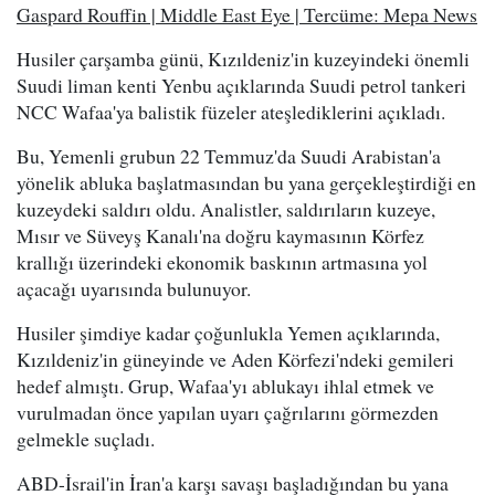
Gaspard Rouffin | Middle East Eye | Tercüme: Mepa News
Husiler çarşamba günü, Kızıldeniz'in kuzeyindeki önemli
Suudi liman kenti Yenbu açıklarında Suudi petrol tankeri
NCC Wafaa'ya balistik füzeler ateşlediklerini açıkladı.
Bu, Yemenli grubun 22 Temmuz'da Suudi Arabistan'a
yönelik abluka başlatmasından bu yana gerçekleştirdiği en
kuzeydeki saldırı oldu. Analistler, saldırıların kuzeye,
Mısır ve Süveyş Kanalı'na doğru kaymasının Körfez
krallığı üzerindeki ekonomik baskının artmasına yol
açacağı uyarısında bulunuyor.
Husiler şimdiye kadar çoğunlukla Yemen açıklarında,
Kızıldeniz'in güneyinde ve Aden Körfezi'ndeki gemileri
hedef almıştı. Grup, Wafaa'yı ablukayı ihlal etmek ve
vurulmadan önce yapılan uyarı çağrılarını görmezden
gelmekle suçladı.
ABD-İsrail'in İran'a karşı savaşı başladığından bu yana