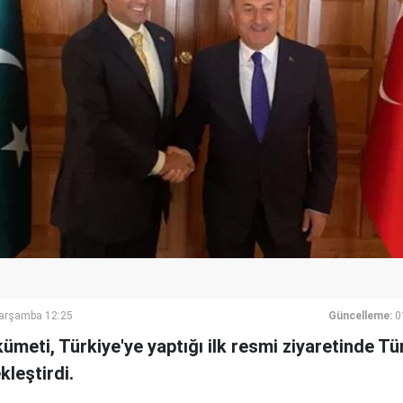
Çarşamba 12:25
Güncelleme:
0
kümeti, Türkiye'ye yaptığı ilk resmi ziyaretinde Tü
leştirdi.