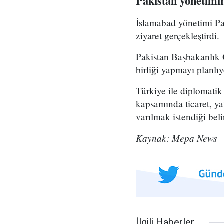
Pakistan yönetimin
İslamabad yönetimi Pak
ziyaret gerçekleştirdi.
Pakistan Başbakanlık O
birliği yapmayı planlıy
Türkiye ile diplomatik 
kapsamında ticaret, yatı
varılmak istendiği belir
Kaynak: Mepa News
İlgili Haberler