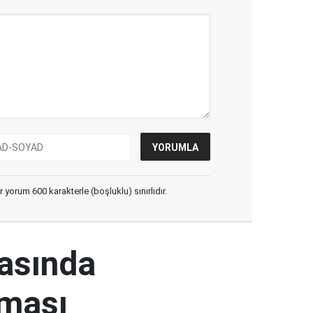
yorum 600 karakterle (boşluklu) sınırlıdır.
rasında
şması