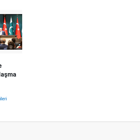
e
nlaşma
leri