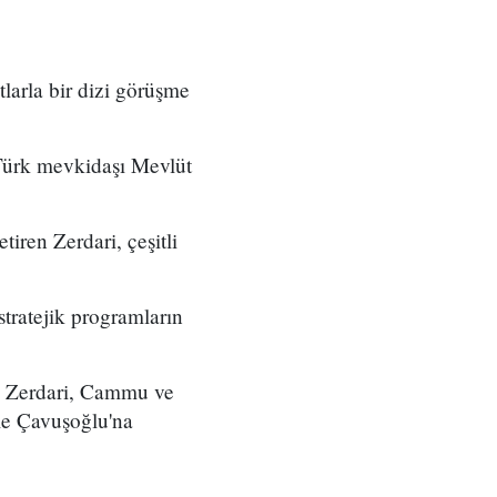
tlarla bir dizi görüşme
 Türk mevkidaşı Mevlüt
iren Zerdari, çeşitli
 stratejik programların
u. Zerdari, Cammu ve
yle Çavuşoğlu'na