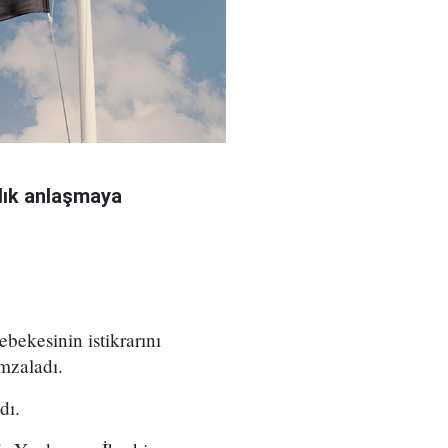
rlık anlaşmaya
ebekesinin istikrarını
mzaladı.
dı.