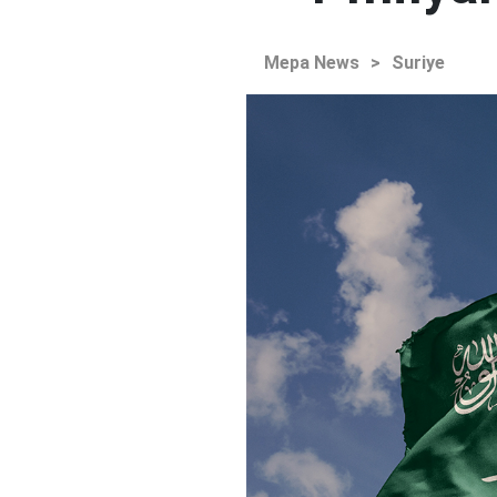
Mepa News
>
Suriye