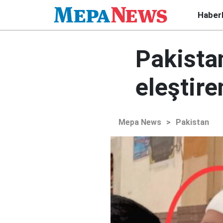
Haber
Pakista
eleştire
Mepa News
>
Pakistan