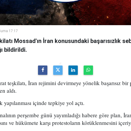
Cuma 17:17
şkilatı Mossad'ın İran konusundaki başarısızlık se
bildirildi.
arat teşkilatı, İran rejimini devirmeye yönelik başarısız bir
en aldı.
k yapılanması içinde tepkiye yol açtı.
analının perşembe günü yayımladığı habere göre plan, İran
sını ve hükümete karşı protestoların körüklenmesini içeri