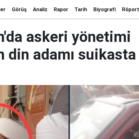
ler
Görüş
Analiz
Rapor
Tarih
Biyografi
Röport
n'da askeri yönetimi
n din adamı suikasta