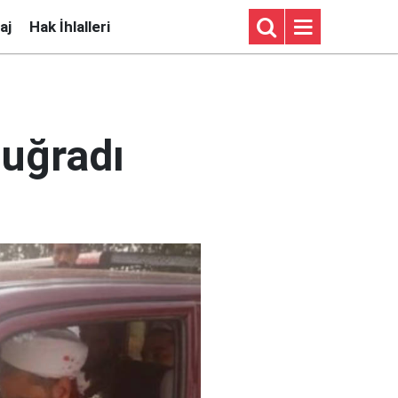
aj
Hak İhlalleri
 uğradı