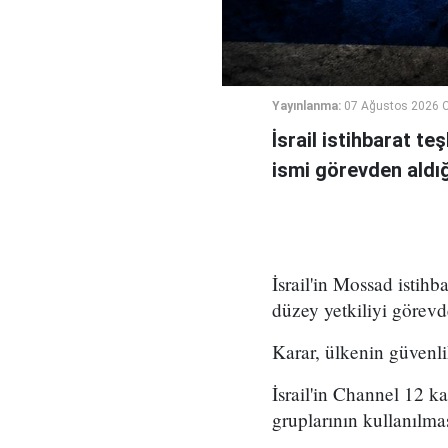
Yayınlanma:
07 Ağustos 2026 
İsrail istihbarat te
ismi görevden aldığı 
İsrail'in Mossad istihb
düzey yetkiliyi görevd
Karar, ülkenin güvenli
İsrail'in Channel 12 k
gruplarının kullanılma