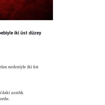
bebiyle iki üst düzey
 plan nedeniyle iki üst
'daki azınlık
yordu.