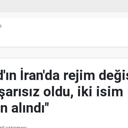
0
ın İran'da rejim deği
şarısız oldu, iki isim
 alındı"
ail çatışması