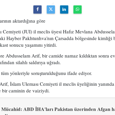
arının aktardığına göre
ı Cemiyeti (JUI) il meclis üyesi Hafız Mevlana Abdussela
ki Hayber Pakhtunhva'nın Çarsadda bölgesinde kimliği bel
ikast sonucu yaşamını yitirdi.
re Abdusselam Arif, bir camide namaz kıldıktan sonra e
rafından silahlı saldırıya uğradı.
n tüm yönleriyle soruşturulduğunu ifade ediyor.
if, İslam Uleması Cemiyeti il meclis üyeliğinin yanında
bir caminin de vaiziydi.
Mücahid: ABD İHA'ları Pakistan üzerinden Afgan hav