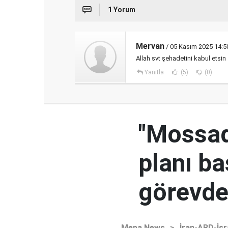
1 Yorum
Mervan
/ 05 Kasım 2025 14:5
Allah svt şehadetini kabul etsin
Yanıtla
(5)
(0)
"Mossad'
planı ba
görevden
Mepa News
>
İran-ABD-İsr