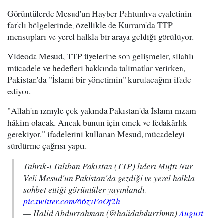
Görüntülerde Mesud'un Hayber Pahtunhva eyaletinin
farklı bölgelerinde, özellikle de Kurram'da TTP
mensupları ve yerel halkla bir araya geldiği görülüyor.
Videoda Mesud, TTP üyelerine son gelişmeler, silahlı
mücadele ve hedefleri hakkında talimatlar verirken,
Pakistan'da "İslami bir yönetimin" kurulacağını ifade
ediyor.
"Allah'ın izniyle çok yakında Pakistan'da İslami nizam
hâkim olacak. Ancak bunun için emek ve fedakârlık
gerekiyor." ifadelerini kullanan Mesud, mücadeleyi
sürdürme çağrısı yaptı.
Tahrik-i Taliban Pakistan (TTP) lideri Müfti Nur
Veli Mesud'un Pakistan'da gezdiği ve yerel halkla
sohbet ettiği görüntüler yayınlandı.
pic.twitter.com/66zyFoOf2h
— Halid Abdurrahman (@halidabdurrhmn)
August