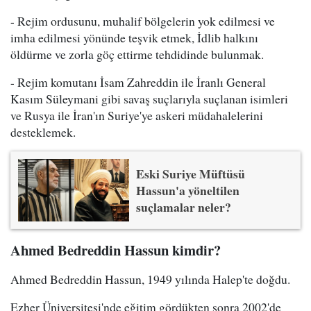
- Rejim ordusunu, muhalif bölgelerin yok edilmesi ve
imha edilmesi yönünde teşvik etmek, İdlib halkını
öldürme ve zorla göç ettirme tehdidinde bulunmak.
- Rejim komutanı İsam Zahreddin ile İranlı General
Kasım Süleymani gibi savaş suçlarıyla suçlanan isimleri
ve Rusya ile İran'ın Suriye'ye askeri müdahalelerini
desteklemek.
Eski Suriye Müftüsü
Hassun'a yöneltilen
suçlamalar neler?
Ahmed Bedreddin Hassun kimdir?
Ahmed Bedreddin Hassun, 1949 yılında Halep'te doğdu.
Ezher Üniversitesi'nde eğitim gördükten sonra 2002'de