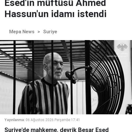
Esed'in müftüsü Ahmed
Hassun'un idamı istendi
Mepa News
>
Suriye
Yayınlanma:
06 Ağustos 2026 Perşembe 17:41
Suriye'de mahkeme, devrik Beşar Esed