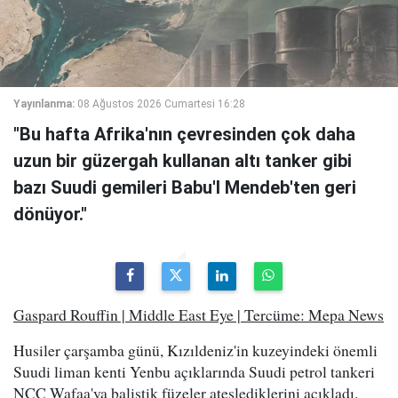
Yayınlanma:
08 Ağustos 2026 Cumartesi 16:28
"Bu hafta Afrika'nın çevresinden çok daha
uzun bir güzergah kullanan altı tanker gibi
bazı Suudi gemileri Babu'l Mendeb'ten geri
dönüyor."
Gaspard Rouffin | Middle East Eye | Tercüme: Mepa News
Husiler çarşamba günü, Kızıldeniz'in kuzeyindeki önemli
Suudi liman kenti Yenbu açıklarında Suudi petrol tankeri
NCC Wafaa'ya balistik füzeler ateşlediklerini açıkladı.