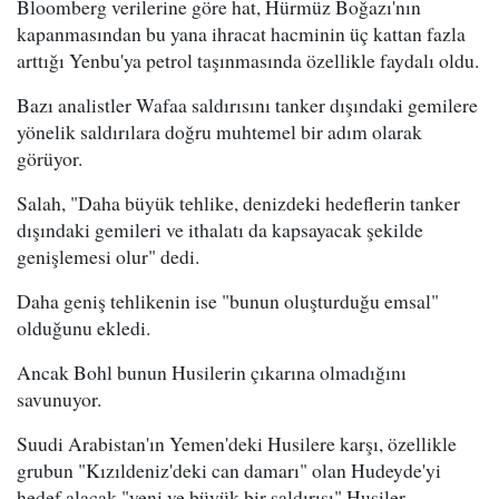
Bloomberg verilerine göre hat, Hürmüz Boğazı'nın
kapanmasından bu yana ihracat hacminin üç kattan fazla
arttığı Yenbu'ya petrol taşınmasında özellikle faydalı oldu.
Bazı analistler Wafaa saldırısını tanker dışındaki gemilere
yönelik saldırılara doğru muhtemel bir adım olarak
görüyor.
Salah, "Daha büyük tehlike, denizdeki hedeflerin tanker
dışındaki gemileri ve ithalatı da kapsayacak şekilde
genişlemesi olur" dedi.
Daha geniş tehlikenin ise "bunun oluşturduğu emsal"
olduğunu ekledi.
Ancak Bohl bunun Husilerin çıkarına olmadığını
savunuyor.
Suudi Arabistan'ın Yemen'deki Husilere karşı, özellikle
grubun "Kızıldeniz'deki can damarı" olan Hudeyde'yi
hedef alacak "yeni ve büyük bir saldırısı" Husiler