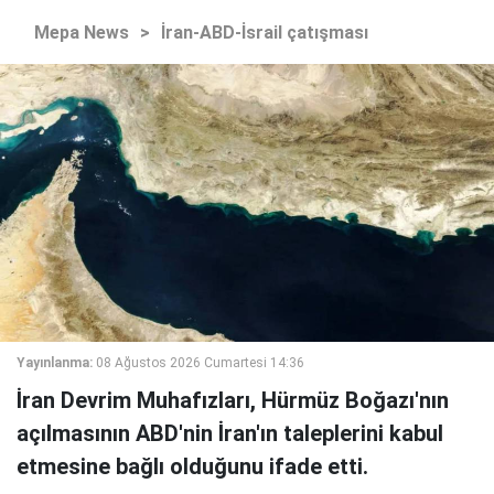
Mepa News
>
İran-ABD-İsrail çatışması
Yayınlanma:
08 Ağustos 2026 Cumartesi 14:36
İran Devrim Muhafızları, Hürmüz Boğazı'nın
açılmasının ABD'nin İran'ın taleplerini kabul
etmesine bağlı olduğunu ifade etti.