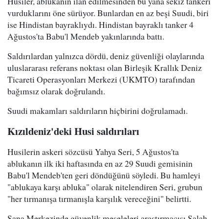
Husiler, ablukanın ilan edilmesinden bu yana sekiz tankeri
vurduklarını öne sürüyor. Bunlardan en az beşi Suudi, biri
ise Hindistan bayraklıydı. Hindistan bayraklı tanker 4
Ağustos'ta Babu'l Mendeb yakınlarında battı.
Saldırılardan yalnızca dördü, deniz güvenliği olaylarında
uluslararası referans noktası olan Birleşik Krallık Deniz
Ticareti Operasyonları Merkezi (UKMTO) tarafından
bağımsız olarak doğrulandı.
Suudi makamları saldırıların hiçbirini doğrulamadı.
Kızıldeniz'deki Husi saldırıları
Husilerin askeri sözcüsü Yahya Seri, 5 Ağustos'ta
ablukanın ilk iki haftasında en az 29 Suudi gemisinin
Babu'l Mendeb'ten geri döndüğünü söyledi. Bu hamleyi
"ablukaya karşı abluka" olarak nitelendiren Seri, grubun
"her tırmanışa tırmanışla karşılık vereceğini" belirtti.
Sana Merkezinde güvenlik meseleleri araştırmacısı Salah