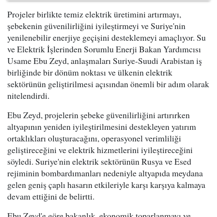
Projeler birlikte temiz elektrik üretimini artırmayı,
şebekenin güvenilirliğini iyileştirmeyi ve Suriye'nin
yenilenebilir enerjiye geçişini desteklemeyi amaçlıyor. Su
ve Elektrik İşlerinden Sorumlu Enerji Bakan Yardımcısı
Usame Ebu Zeyd, anlaşmaları Suriye-Suudi Arabistan iş
birliğinde bir dönüm noktası ve ülkenin elektrik
sektörünün geliştirilmesi açısından önemli bir adım olarak
nitelendirdi.
Ebu Zeyd, projelerin şebeke güvenilirliğini artırırken
altyapının yeniden iyileştirilmesini destekleyen yatırım
ortaklıkları oluşturacağını, operasyonel verimliliği
geliştireceğini ve elektrik hizmetlerini iyileştireceğini
söyledi. Suriye'nin elektrik sektörünün Rusya ve Esed
rejiminin bombardımanları nedeniyle altyapıda meydana
gelen geniş çaplı hasarın etkileriyle karşı karşıya kalmaya
devam ettiğini de belirtti.
Ebu Zeyd'e göre bakanlık, ekonomik toparlanmayı ve