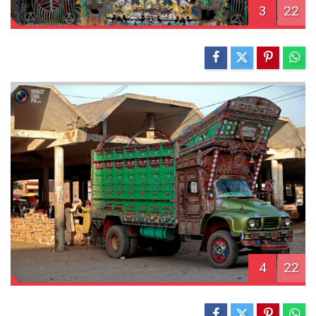
3
22
4
22