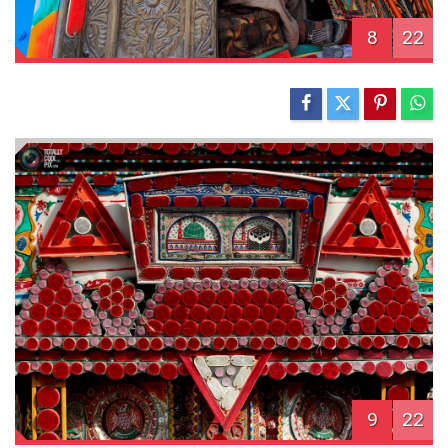
8
22
9
22