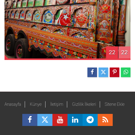
22
22
Anasayfa
Künye
İletişim
Gizlilik İlkeleri
Sitene Ekle