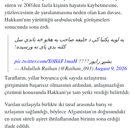
süren ve 200'den fazla kişinin hayatını kaybetmesine,
yüzlercesinin de yaralanmasına neden olan kan davası,
Hakkani'nin yürüttüğü arabuluculuk görüşmeleri
sonucunda sona erdi.
په لویه پکتیا کې د خلیفه صاحب په هڅو څه باندې سل
کلنه بدي پای ته ورسېده!
pic.twitter.com/X0IkkF1maH
بشپړ راپور????
— Abdullah Raihan (@Raihan_093)
August 9, 2026
Tarafların, yıllar boyunca çok sayıda uzlaştırma
girişiminin başarısız olmasının ardından, anlaşmazlığın
çözümü konusunda Hakkani'ye tam yetki verdiği belirtildi.
Varılan uzlaşıyla birlikte iki taraf arasında barış ve
uzlaşının sağlandığı, böylece Afganistan'ın doğusundaki
en uzun süreli aşiret ihtilaflarından birinin sona erdiği
ifade edildi.