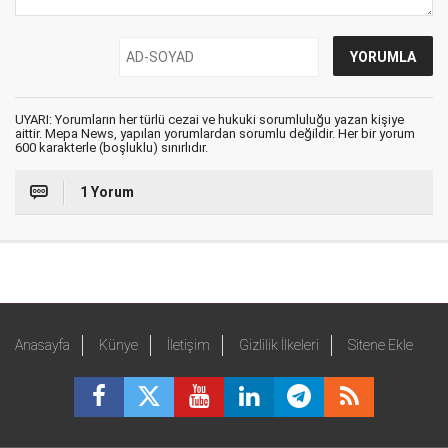
UYARI: Yorumların her türlü cezai ve hukuki sorumluluğu yazan kişiye
aittir. Mepa News, yapılan yorumlardan sorumlu değildir. Her bir yorum
600 karakterle (boşluklu) sınırlıdır.
1 Yorum
Anasayfa
Künye
İletişim
Gizlilik İlkeleri
Sitene Ekle