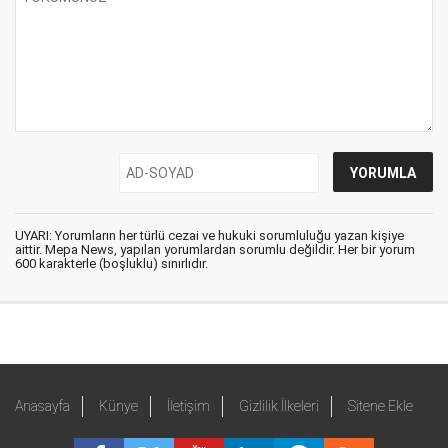
UYARI: Yorumların her türlü cezai ve hukuki sorumluluğu yazan kişiye
aittir. Mepa News, yapılan yorumlardan sorumlu değildir. Her bir yorum
600 karakterle (boşluklu) sınırlıdır.
Anasayfa
Künye
İletişim
Gizlilik İlkeleri
Sitene Ekle