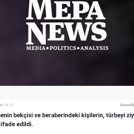
ar 16:12
Güncell
enin bekçisi ve beraberindeki kişilerin, türbeyi zi
ifade edildi.