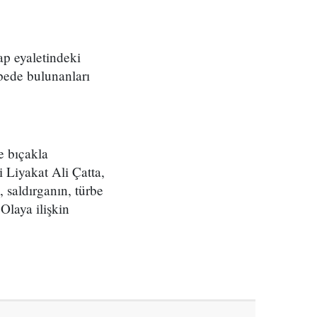
ap eyaletindeki
rbede bulunanları
e bıçakla
i Liyakat Ali Çatta,
 saldırganın, türbe
Olaya ilişkin