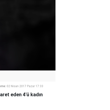
eme:
02 Nisan 2017 Pazar 17:33
yaret eden 4'ü kadın