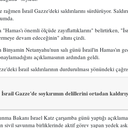
rağmen İsrail Gazze'deki saldırılarını sürdürüyor. Saldırı
rumda.
a "Hamas'ı önemli ölçüde zayıflattıklarını" belirtirken, "İ
ermeye devam edeceğinin" altını çizdi.
 Binyamin Netanyahu'nun salı günü İsrail'in Hamas'ın geç
onaylamadığını açıklamasının ardından geldi.
e'deki İsrail saldırılarının durdurulması yönündeki çağrıs
İsrail Gazze'de soykırımın delillerini ortadan kaldırı
vunma Bakanı Israel Katz çarşamba günü yaptığı açıklam
in sivil savunma birliklerinde aktif görev yapan yedek ask