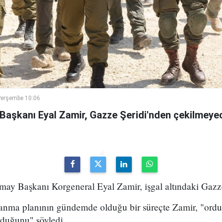
Perşembe 10:06
 Başkanı Eyal Zamir, Gazze Şeridi'nden çekilmeyec
may Başkanı Korgeneral Eyal Zamir, işgal altındaki Gazze Ş
lanma planının gündemde olduğu bir süreçte Zamir, "ord
rduğunu" söyledi.