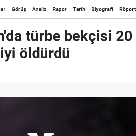
ler
Görüş
Analiz
Rapor
Tarih
Biyografi
Röport
'da türbe bekçisi 20
iyi öldürdü