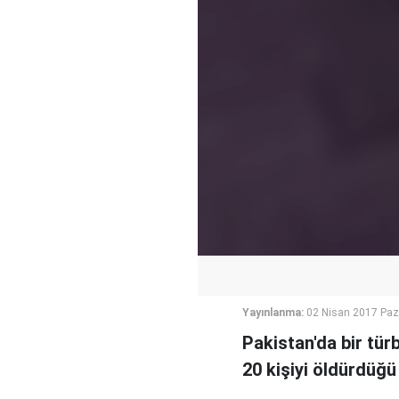
Yayınlanma:
02 Nisan 2017 Paz
Pakistan'da bir türb
20 kişiyi öldürdüğü 