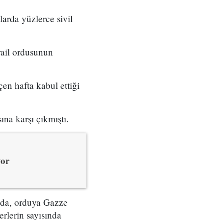
larda yüzlerce sivil
srail ordusunun
en hafta kabul ettiği
ına karşı çıkmıştı.
yor
ada, orduya Gazze
erlerin sayısında