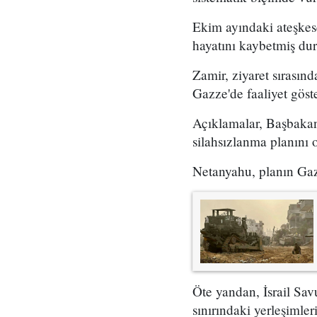
Ekim ayındaki ateşkese 
hayatını kaybetmiş du
Zamir, ziyaret sırasınd
Gazze'de faaliyet göst
Açıklamalar, Başbakan
silahsızlanma planını 
Netanyahu, planın Gazz
Öte yandan, İsrail Sa
sınırındaki yerleşimler