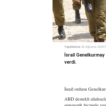
Yayınlanma:
06 Ağustos 2026 
İsrail Genelkurmay
verdi.
İsrail ordusu Genelkur
ABD destekli silahsız
sistematik biçimde vu