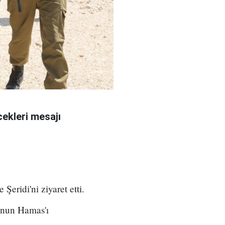
ekleri mesajı
eridi'ni ziyaret etti.
unun Hamas'ı