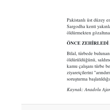
Pakistanlı üst düzey 
Sargodha kenti yakınla
öldürmekten gözaltına a
ÖNCE ZEHİRLEDİ
Bilal, türbede bulunan
öldürüldüğünü, saldırıd
kamu çalışanı türbe be
ziyaretçilerini "arındı
soruşturma başlatıldığı 
Kaynak: Anadolu Ajan