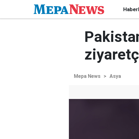
Haber
Pakistan
ziyaretç
Mepa News
>
Asya