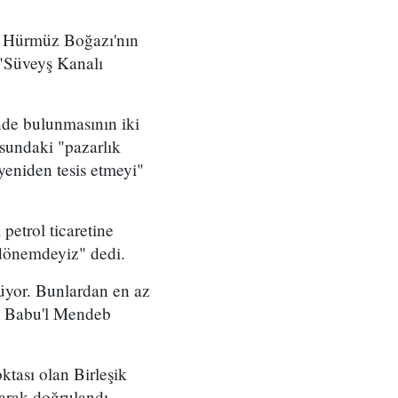
da Hürmüz Boğazı'nın
 "Süveyş Kanalı
nde bulunmasının iki
sundaki "pazarlık
yeniden tesis etmeyi"
petrol ticaretine
 dönemdeyiz" dedi.
rüyor. Bunlardan en az
'ta Babu'l Mendeb
ktası olan Birleşik
arak doğrulandı.