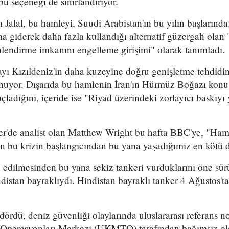
bu seçeneği de sınırlandırıyor.
 Jalal, bu hamleyi, Suudi Arabistan'ın bu yılın başların
 giderek daha fazla kullandığı alternatif güzergah olan
lendirme imkanını engelleme girişimi" olarak tanımladı.
mayı Kızıldeniz'in daha kuzeyine doğru genişletme tehdidi
uyor. Dışarıda bu hamlenin İran'ın Hürmüz Boğazı konu
ladığını, içeride ise "Riyad üzerindeki zorlayıcı baskıyı 
er'de analist olan Matthew Wright bu hafta BBC'ye, "Ham 
dan bu krizin başlangıcından bu yana yaşadığımız en kötü
n edilmesinden bu yana sekiz tankeri vurduklarını öne sü
indistan bayraklıydı. Hindistan bayraklı tanker 4 Ağustos
dördü, deniz güvenliği olaylarında uluslararası referans no
i Operasyonları Merkezi (UKMTO) tarafından bağımsız ol