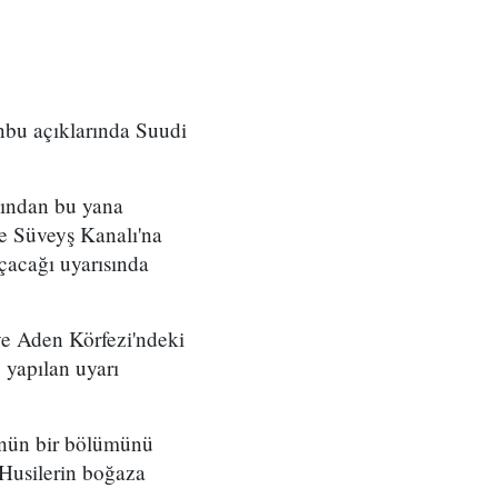
nbu açıklarında Suudi
sından bu yana
 ve Süveyş Kanalı'na
çacağı uyarısında
ve Aden Körfezi'ndeki
 yapılan uyarı
lünün bir bölümünü
Husilerin boğaza