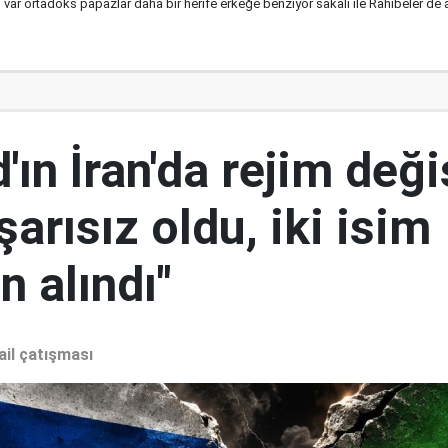
ri var ortadoks papazlar daha bir herife erkeğe benziyor sakalı ile Rahibeler de 
ın İran'da rejim deği
şarısız oldu, iki isim
 alındı"
ail çatışması