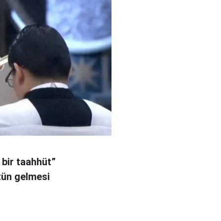
 bir taahhüt”
tün gelmesi