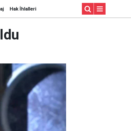
aj
Hak İhlalleri
ldu