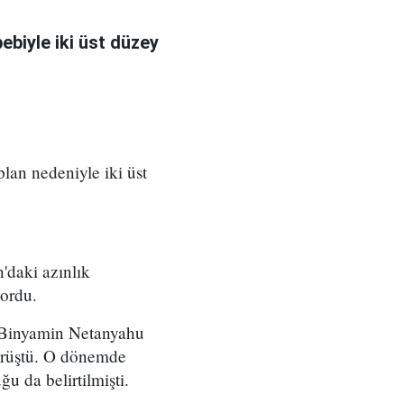
bebiyle iki üst düzey
 plan nedeniyle iki üst
'daki azınlık
yordu.
ı Binyamin Netanyahu
örüştü. O dönemde
u da belirtilmişti.