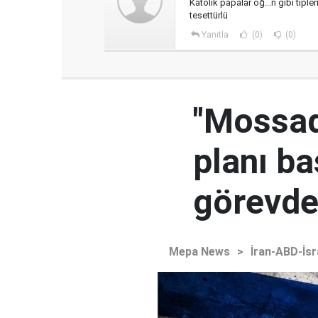
Katolik papalar oğ...n gibi tiple
tesettürlü
Yanıtla
(0)
(0)
"Mossad'
planı ba
görevden
Mepa News
>
İran-ABD-İsr