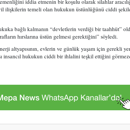
emenliğini iddia etmenin bir koşulu olarak silahlar aracıl
vil ilişkilerin temeli olan hukukun üstünlüğünü ciddi şekil
hukuka bağlı kalmanın “devletlerin verdiği bir taahhüt” 
afların hırslarına üstün gelmesi gerektiğini” söyledi.
erji altyapısının, evlerin ve günlük yaşam için gerekli yer
sı insancıl hukukun ciddi bir ihlalini teşkil ettiğini görm