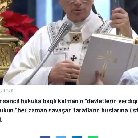
a 14:08
insancıl hukuka bağlı kalmanın “devletlerin verdiği
ukun “her zaman savaşan tarafların hırslarına üs
.