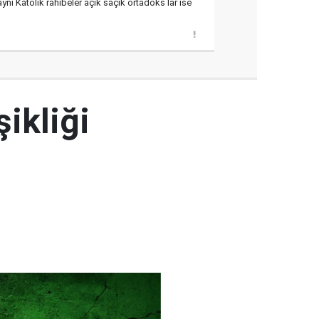
aynı Katolik rahibeler açık saçık ortadoks lar ise
şikliği