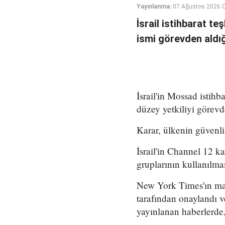
Yayınlanma:
07 Ağustos 2026 
İsrail istihbarat te
ismi görevden aldığı 
İsrail'in Mossad istihb
düzey yetkiliyi görevd
Karar, ülkenin güvenli
İsrail'in Channel 12 k
gruplarının kullanılma
New York Times'ın mar
tarafından onaylandı
yayınlanan haberlerde,