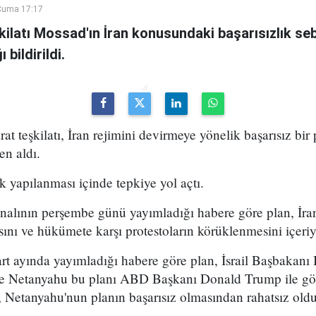
Cuma 17:17
şkilatı Mossad'ın İran konusundaki başarısızlık se
bildirildi.
arat teşkilatı, İran rejimini devirmeye yönelik başarısız bir
en aldı.
k yapılanması içinde tepkiye yol açtı.
analının perşembe günü yayımladığı habere göre plan, İran
sını ve hükümete karşı protestoların körüklenmesini içeri
t ayında yayımladığı habere göre plan, İsrail Başbakan
 ve Netanyahu bu planı ABD Başkanı Donald Trump ile g
 Netanyahu'nun planın başarısız olmasından rahatsız olduğ