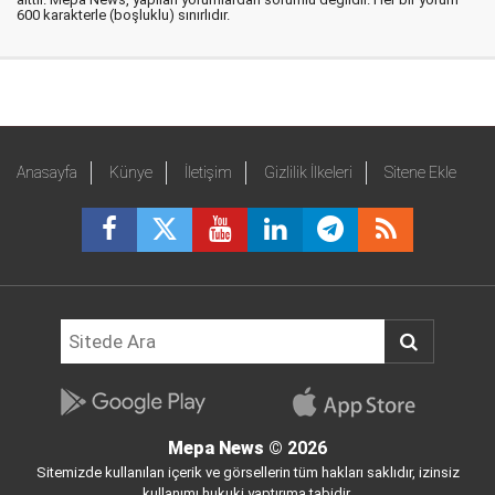
600 karakterle (boşluklu) sınırlıdır.
Anasayfa
Künye
İletişim
Gizlilik İlkeleri
Sitene Ekle
Mepa News
© 2026
Sitemizde kullanılan içerik ve görsellerin tüm hakları saklıdır, izinsiz
kullanımı hukuki yaptırıma tabidir.