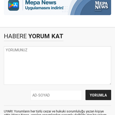
HABERE
YORUM KAT
UYARI: Yorumların her türlü cezai ve hukuki sorumluluğu yazan kişiye
aittir. Mepa News, yapılan yorumlardan sorumlu değildir. Her bir yorum