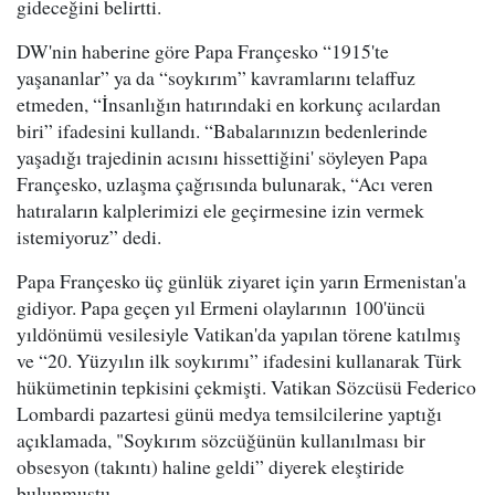
gideceğini belirtti.
DW'nin haberine göre Papa Françesko “1915'te
yaşananlar” ya da “soykırım” kavramlarını telaffuz
etmeden, “İnsanlığın hatırındaki en korkunç acılardan
biri” ifadesini kullandı. “Babalarınızın bedenlerinde
yaşadığı trajedinin acısını hissettiğini' söyleyen Papa
Françesko, uzlaşma çağrısında bulunarak, “Acı veren
hatıraların kalplerimizi ele geçirmesine izin vermek
istemiyoruz” dedi.
Papa Françesko üç günlük ziyaret için yarın Ermenistan'a
gidiyor. Papa geçen yıl Ermeni olaylarının 100'üncü
yıldönümü vesilesiyle Vatikan'da yapılan törene katılmış
ve “20. Yüzyılın ilk soykırımı” ifadesini kullanarak Türk
hükümetinin tepkisini çekmişti. Vatikan Sözcüsü Federico
Lombardi pazartesi günü medya temsilcilerine yaptığı
açıklamada, "Soykırım sözcüğünün kullanılması bir
obsesyon (takıntı) haline geldi” diyerek eleştiride
bulunmuştu.