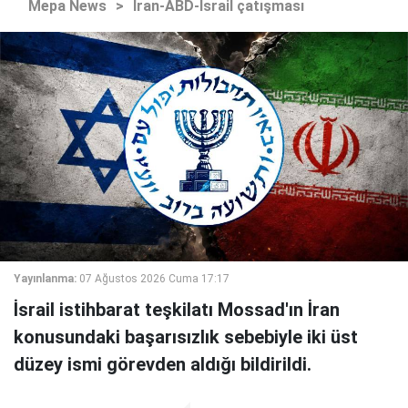
Mepa News
>
İran-ABD-İsrail çatışması
Yayınlanma:
07 Ağustos 2026 Cuma 17:17
İsrail istihbarat teşkilatı Mossad'ın İran
konusundaki başarısızlık sebebiyle iki üst
düzey ismi görevden aldığı bildirildi.