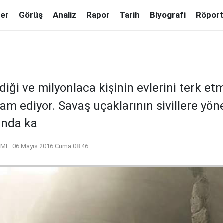
ler
Görüş
Analiz
Rapor
Tarih
Biyografi
Röport
rdiği ve milyonlaca kişinin evlerini terk e
am ediyor. Savaş uçaklarının sivillere y
tında ka
ME:
06 Mayıs 2016 Cuma 08:46