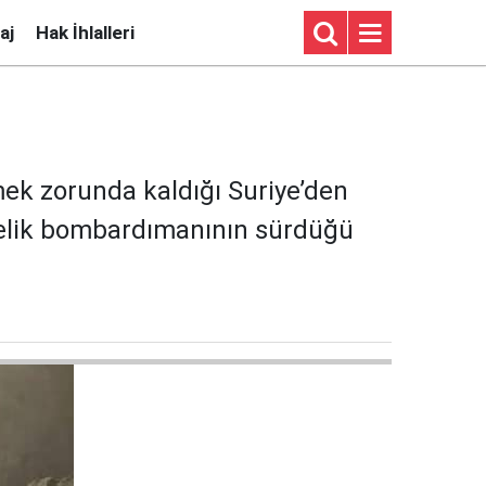
aj
Hak İhlalleri
tmek zorunda kaldığı Suriye’den
önelik bombardımanının sürdüğü