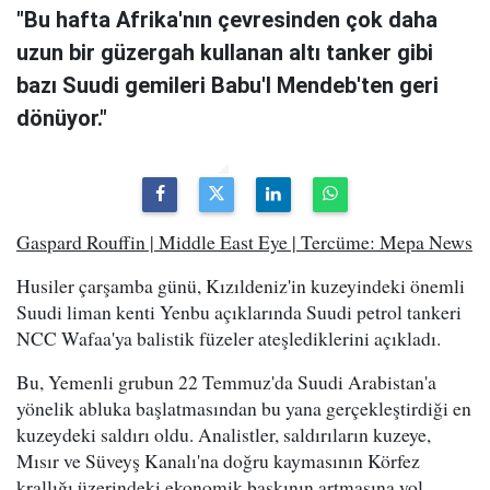
"Bu hafta Afrika'nın çevresinden çok daha
uzun bir güzergah kullanan altı tanker gibi
bazı Suudi gemileri Babu'l Mendeb'ten geri
dönüyor."
Gaspard Rouffin | Middle East Eye | Tercüme: Mepa News
Husiler çarşamba günü, Kızıldeniz'in kuzeyindeki önemli
Suudi liman kenti Yenbu açıklarında Suudi petrol tankeri
NCC Wafaa'ya balistik füzeler ateşlediklerini açıkladı.
Bu, Yemenli grubun 22 Temmuz'da Suudi Arabistan'a
yönelik abluka başlatmasından bu yana gerçekleştirdiği en
kuzeydeki saldırı oldu. Analistler, saldırıların kuzeye,
Mısır ve Süveyş Kanalı'na doğru kaymasının Körfez
krallığı üzerindeki ekonomik baskının artmasına yol