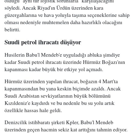
olduğu "aynı tür lojistik sorunlarla" karşılaşacağını
söyledi. Ancak Riyad'ın Ürdün üzerinden kara
güzergahlarına ve hava yoluyla taşıma seçeneklerine sahip
olması nedeniyle muhtemelen daha hazırlıklı olacağını
belirtti.
Suudi petrol ihracatı düşüyor
Husilerin Babu'l Mendeb'e uyguladığı abluka şimdiye
kadar Suudi petrol ihracatı üzerinde Hürmüz Boğazı'nın
kapanması kadar büyük bir etkiye yol açmadı.
Hürmüz üzerinden yapılan ihracat, boğazın 4 Mart'ta
kapanmasından bu yana keskin biçimde azaldı. Ancak
Suudi Arabistan sevkiyatlarının büyük bölümünü
Kızıldeniz'e kaydırdı ve bu nedenle bu su yolu artık
özellikle hassas hale geldi.
Denizcilik istihbaratı şirketi Kpler, Babu'l Mendeb
üzerinden geçen hacmin sekiz kat arttığını tahmin ediyor.