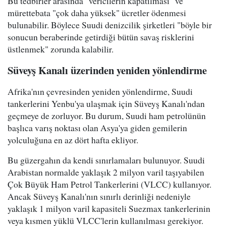
Bu tedbirler arasında "vericilerin kapatılması" ve
mürettebata "çok daha yüksek" ücretler ödenmesi
bulunabilir. Böylece Suudi denizcilik şirketleri "böyle bir
sonucun beraberinde getirdiği bütün savaş risklerini
üstlenmek" zorunda kalabilir.
Süveyş Kanalı üzerinden yeniden yönlendirme
Afrika'nın çevresinden yeniden yönlendirme, Suudi
tankerlerini Yenbu'ya ulaşmak için Süveyş Kanalı'ndan
geçmeye de zorluyor. Bu durum, Suudi ham petrolünün
başlıca varış noktası olan Asya'ya giden gemilerin
yolculuğuna en az dört hafta ekliyor.
Bu güzergahın da kendi sınırlamaları bulunuyor. Suudi
Arabistan normalde yaklaşık 2 milyon varil taşıyabilen
Çok Büyük Ham Petrol Tankerlerini (VLCC) kullanıyor.
Ancak Süveyş Kanalı'nın sınırlı derinliği nedeniyle
yaklaşık 1 milyon varil kapasiteli Suezmax tankerlerinin
veya kısmen yüklü VLCC'lerin kullanılması gerekiyor.