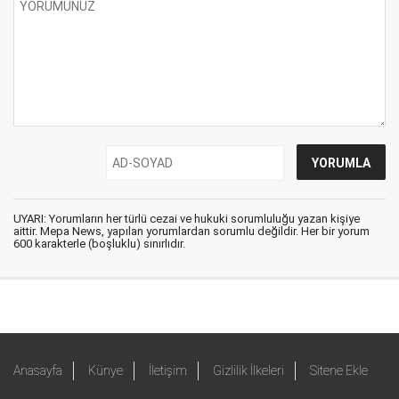
UYARI: Yorumların her türlü cezai ve hukuki sorumluluğu yazan kişiye
aittir. Mepa News, yapılan yorumlardan sorumlu değildir. Her bir yorum
600 karakterle (boşluklu) sınırlıdır.
Anasayfa
Künye
İletişim
Gizlilik İlkeleri
Sitene Ekle