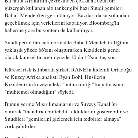
Bu hafta Afrika'nın çevresinden çok daha uzun bir
güzergah kullanan altı tanker gibi bazı Suudi gemileri
Babu'l Mendeb'ten geri dönüyor. Bazıları da su yolundan
geçebilmek için vericilerini kapatıyor. Bloomberg'in
haberine göre bu yöntem de kullanılıyor.
Suudi petrol ihracatı normalde Babu'l Mendeb trafiğinin
yaklaşık yüzde 66'sını oluştururken Kızıldeniz genel
olarak küresel ticaretin yüzde 10 ila 12'sini taşıyor.
Küresel risk istihbaratı şirketi RANE'in kıdemli Ortadoğu
ve Kuzey Afrika analisti Ryan Bohl, Husilerin
Kızıldeniz'in kuzeyindeki "bütün trafiği" kapatmasının
"muhtemel olmadığını" söyledi.
Bunun yerine Mısır limanlarını ve Süveyş Kanalı'nı
vurarak "inandırıcı bir tehdit" olduklarını gösterebilir ve
Suudileri "gemilerini gizlemek için tedbirler almaya"
zorlayabilirler.