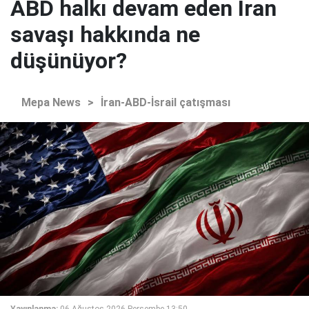
ABD halkı devam eden İran
savaşı hakkında ne
düşünüyor?
Mepa News
>
İran-ABD-İsrail çatışması
Yayınlanma:
06 Ağustos 2026 Perşembe 13:50