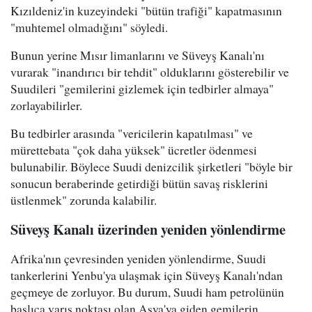
Kızıldeniz'in kuzeyindeki "bütün trafiği" kapatmasının
"muhtemel olmadığını" söyledi.
Bunun yerine Mısır limanlarını ve Süveyş Kanalı'nı
vurarak "inandırıcı bir tehdit" olduklarını gösterebilir ve
Suudileri "gemilerini gizlemek için tedbirler almaya"
zorlayabilirler.
Bu tedbirler arasında "vericilerin kapatılması" ve
mürettebata "çok daha yüksek" ücretler ödenmesi
bulunabilir. Böylece Suudi denizcilik şirketleri "böyle bir
sonucun beraberinde getirdiği bütün savaş risklerini
üstlenmek" zorunda kalabilir.
Süveyş Kanalı üzerinden yeniden yönlendirme
Afrika'nın çevresinden yeniden yönlendirme, Suudi
tankerlerini Yenbu'ya ulaşmak için Süveyş Kanalı'ndan
geçmeye de zorluyor. Bu durum, Suudi ham petrolünün
başlıca varış noktası olan Asya'ya giden gemilerin