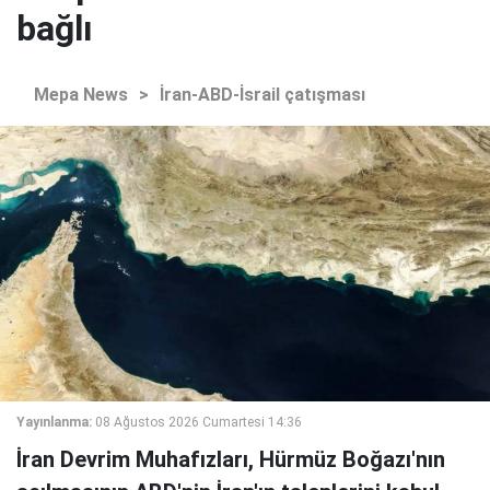
bağlı
Mepa News
>
İran-ABD-İsrail çatışması
Yayınlanma:
08 Ağustos 2026 Cumartesi 14:36
İran Devrim Muhafızları, Hürmüz Boğazı'nın