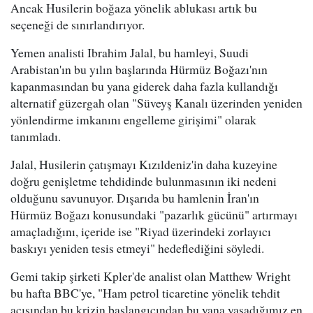
Ancak Husilerin boğaza yönelik ablukası artık bu
seçeneği de sınırlandırıyor.
Yemen analisti Ibrahim Jalal, bu hamleyi, Suudi
Arabistan'ın bu yılın başlarında Hürmüz Boğazı'nın
kapanmasından bu yana giderek daha fazla kullandığı
alternatif güzergah olan "Süveyş Kanalı üzerinden yeniden
yönlendirme imkanını engelleme girişimi" olarak
tanımladı.
Jalal, Husilerin çatışmayı Kızıldeniz'in daha kuzeyine
doğru genişletme tehdidinde bulunmasının iki nedeni
olduğunu savunuyor. Dışarıda bu hamlenin İran'ın
Hürmüz Boğazı konusundaki "pazarlık gücünü" artırmayı
amaçladığını, içeride ise "Riyad üzerindeki zorlayıcı
baskıyı yeniden tesis etmeyi" hedeflediğini söyledi.
Gemi takip şirketi Kpler'de analist olan Matthew Wright
bu hafta BBC'ye, "Ham petrol ticaretine yönelik tehdit
açısından bu krizin başlangıcından bu yana yaşadığımız en