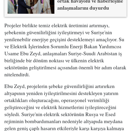
ortak havayolu ve haberleşme
anlaşmalarını duyurdu
Projeler birlikte temiz elektrik üretimini artırmayı,
şebekenin güvenilirliğini iyileştirmeyi ve Suriye'nin
yenilenebilir enerjiye geçişini desteklemeyi amaçlıyor. Su
ve Elektrik İşlerinden Sorumlu Enerji Bakan Yardımcısı
Usame Ebu Zeyd, anlaşmaları Suriye-Suudi Arabistan iş
birliğinde bir dönüm noktası ve ülkenin elektrik
sektörünün geliştirilmesi açısından önemli bir adım olarak
nitelendirdi.
Ebu Zeyd, projelerin şebeke güvenilirliğini artırırken
altyapının yeniden iyileştirilmesini destekleyen yatırım
ortaklıkları oluşturacağını, operasyonel verimliliği
geliştireceğini ve elektrik hizmetlerini iyileştireceğini
söyledi. Suriye'nin elektrik sektörünün Rusya ve Esed
rejiminin bombardımanları nedeniyle altyapıda meydana
gelen geniş çaplı hasarın etkileriyle karşı karşıya kalmaya