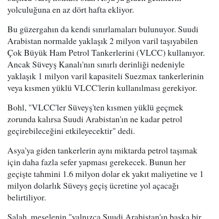
yolculuğuna en az dört hafta ekliyor.
Bu güzergahın da kendi sınırlamaları bulunuyor. Suudi
Arabistan normalde yaklaşık 2 milyon varil taşıyabilen
Çok Büyük Ham Petrol Tankerlerini (VLCC) kullanıyor.
Ancak Süveyş Kanalı'nın sınırlı derinliği nedeniyle
yaklaşık 1 milyon varil kapasiteli Suezmax tankerlerinin
veya kısmen yüklü VLCC'lerin kullanılması gerekiyor.
Bohl, "VLCC'ler Süveyş'ten kısmen yüklü geçmek
zorunda kalırsa Suudi Arabistan'ın ne kadar petrol
geçirebileceğini etkileyecektir" dedi.
Asya'ya giden tankerlerin aynı miktarda petrol taşımak
için daha fazla sefer yapması gerekecek. Bunun her
geçişte tahmini 1.6 milyon dolar ek yakıt maliyetine ve 1
milyon dolarlık Süveyş geçiş ücretine yol açacağı
belirtiliyor.
Salah, meselenin "yalnızca Suudi Arabistan'ın başka bir