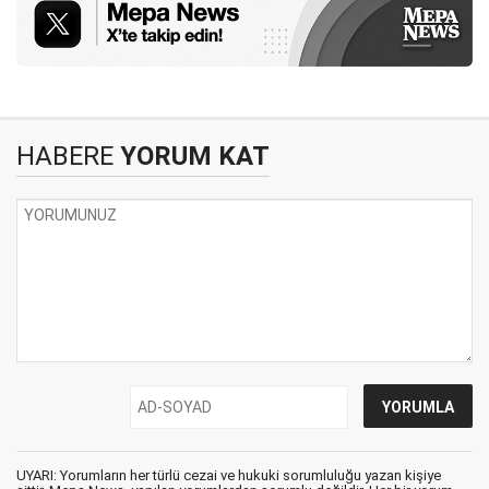
HABERE
YORUM KAT
UYARI: Yorumların her türlü cezai ve hukuki sorumluluğu yazan kişiye