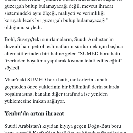
güzergah bulup bulamayacağı değil, mevcut ihracat
sistemindeki aynı ölçeği, maliyeti ve verimliliği
koruyabilecek bir güzergah bulup bulamayacağı"
olduğunu söyledi.
Bohl, Süveyş'teki sınırlamaların, Suudi Arabistan'ın
düzenli ham petrol teslimatlarını sürdürmek için başlıca
alternatiflerinden biri haline gelen "SUMED boru hattı
üzerinden boşaltma yapılarak kısmen telafi edileceğini"
söyledi.
Mısır'daki SUMED boru hattı, tankerlerin kanalı
geçmeden önce yüklerinin bir bölümünü derin sularda
boşaltmasına, kanalın diğer tarafında ise yeniden
yüklemesine imkan sağlıyor.
Yenbu'da artan ihracat
Suudi Arabistan'ı kıyıdan kıyıya geçen Doğu-Batı boru
hattı, petrolü Körfez'den krallığın en büyük rafinerilerinin