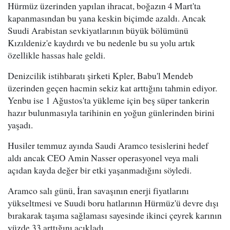
Hürmüz üzerinden yapılan ihracat, boğazın 4 Mart'ta
kapanmasından bu yana keskin biçimde azaldı. Ancak
Suudi Arabistan sevkiyatlarının büyük bölümünü
Kızıldeniz'e kaydırdı ve bu nedenle bu su yolu artık
özellikle hassas hale geldi.
Denizcilik istihbaratı şirketi Kpler, Babu'l Mendeb
üzerinden geçen hacmin sekiz kat arttığını tahmin ediyor.
Yenbu ise 1 Ağustos'ta yükleme için beş süper tankerin
hazır bulunmasıyla tarihinin en yoğun günlerinden birini
yaşadı.
Husiler temmuz ayında Saudi Aramco tesislerini hedef
aldı ancak CEO Amin Nasser operasyonel veya mali
açıdan kayda değer bir etki yaşanmadığını söyledi.
Aramco salı günü, İran savaşının enerji fiyatlarını
yükseltmesi ve Suudi boru hatlarının Hürmüz'ü devre dışı
bırakarak taşıma sağlaması sayesinde ikinci çeyrek karının
yüzde 33 arttığını açıkladı.