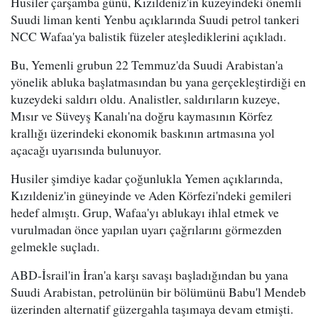
Husiler çarşamba günü, Kızıldeniz'in kuzeyindeki önemli
Suudi liman kenti Yenbu açıklarında Suudi petrol tankeri
NCC Wafaa'ya balistik füzeler ateşlediklerini açıkladı.
Bu, Yemenli grubun 22 Temmuz'da Suudi Arabistan'a
yönelik abluka başlatmasından bu yana gerçekleştirdiği en
kuzeydeki saldırı oldu. Analistler, saldırıların kuzeye,
Mısır ve Süveyş Kanalı'na doğru kaymasının Körfez
krallığı üzerindeki ekonomik baskının artmasına yol
açacağı uyarısında bulunuyor.
Husiler şimdiye kadar çoğunlukla Yemen açıklarında,
Kızıldeniz'in güneyinde ve Aden Körfezi'ndeki gemileri
hedef almıştı. Grup, Wafaa'yı ablukayı ihlal etmek ve
vurulmadan önce yapılan uyarı çağrılarını görmezden
gelmekle suçladı.
ABD-İsrail'in İran'a karşı savaşı başladığından bu yana
Suudi Arabistan, petrolünün bir bölümünü Babu'l Mendeb
üzerinden alternatif güzergahla taşımaya devam etmişti.