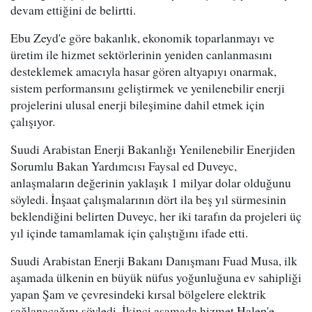
devam ettiğini de belirtti.
Ebu Zeyd'e göre bakanlık, ekonomik toparlanmayı ve
üretim ile hizmet sektörlerinin yeniden canlanmasını
desteklemek amacıyla hasar gören altyapıyı onarmak,
sistem performansını geliştirmek ve yenilenebilir enerji
projelerini ulusal enerji bileşimine dahil etmek için
çalışıyor.
Suudi Arabistan Enerji Bakanlığı Yenilenebilir Enerjiden
Sorumlu Bakan Yardımcısı Faysal ed Duveyc,
anlaşmaların değerinin yaklaşık 1 milyar dolar olduğunu
söyledi. İnşaat çalışmalarının dört ila beş yıl sürmesinin
beklendiğini belirten Duveyc, her iki tarafın da projeleri üç
yıl içinde tamamlamak için çalıştığını ifade etti.
Suudi Arabistan Enerji Bakanı Danışmanı Fuad Musa, ilk
aşamada ülkenin en büyük nüfus yoğunluğuna ev sahipliği
yapan Şam ve çevresindeki kırsal bölgelere elektrik
sağlanacağını söyledi. İkinci aşamada hizmet Halep'e