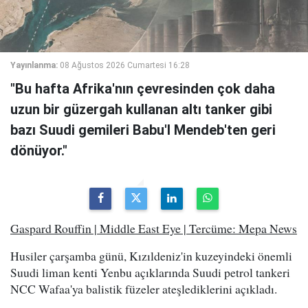
Yayınlanma:
08 Ağustos 2026 Cumartesi 16:28
"Bu hafta Afrika'nın çevresinden çok daha
uzun bir güzergah kullanan altı tanker gibi
bazı Suudi gemileri Babu'l Mendeb'ten geri
dönüyor."
Gaspard Rouffin | Middle East Eye | Tercüme: Mepa News
Husiler çarşamba günü, Kızıldeniz'in kuzeyindeki önemli
Suudi liman kenti Yenbu açıklarında Suudi petrol tankeri
NCC Wafaa'ya balistik füzeler ateşlediklerini açıkladı.