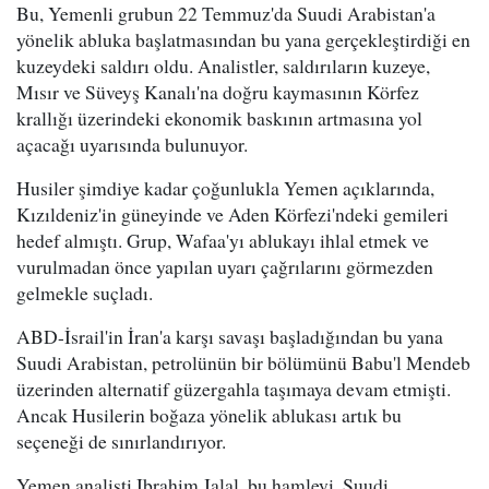
Bu, Yemenli grubun 22 Temmuz'da Suudi Arabistan'a
yönelik abluka başlatmasından bu yana gerçekleştirdiği en
kuzeydeki saldırı oldu. Analistler, saldırıların kuzeye,
Mısır ve Süveyş Kanalı'na doğru kaymasının Körfez
krallığı üzerindeki ekonomik baskının artmasına yol
açacağı uyarısında bulunuyor.
Husiler şimdiye kadar çoğunlukla Yemen açıklarında,
Kızıldeniz'in güneyinde ve Aden Körfezi'ndeki gemileri
hedef almıştı. Grup, Wafaa'yı ablukayı ihlal etmek ve
vurulmadan önce yapılan uyarı çağrılarını görmezden
gelmekle suçladı.
ABD-İsrail'in İran'a karşı savaşı başladığından bu yana
Suudi Arabistan, petrolünün bir bölümünü Babu'l Mendeb
üzerinden alternatif güzergahla taşımaya devam etmişti.
Ancak Husilerin boğaza yönelik ablukası artık bu
seçeneği de sınırlandırıyor.
Yemen analisti Ibrahim Jalal, bu hamleyi, Suudi