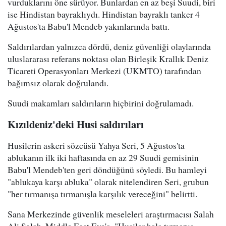
vurduklarını öne sürüyor. Bunlardan en az beşi Suudi, biri
ise Hindistan bayraklıydı. Hindistan bayraklı tanker 4
Ağustos'ta Babu'l Mendeb yakınlarında battı.
Saldırılardan yalnızca dördü, deniz güvenliği olaylarında
uluslararası referans noktası olan Birleşik Krallık Deniz
Ticareti Operasyonları Merkezi (UKMTO) tarafından
bağımsız olarak doğrulandı.
Suudi makamları saldırıların hiçbirini doğrulamadı.
Kızıldeniz'deki Husi saldırıları
Husilerin askeri sözcüsü Yahya Seri, 5 Ağustos'ta
ablukanın ilk iki haftasında en az 29 Suudi gemisinin
Babu'l Mendeb'ten geri döndüğünü söyledi. Bu hamleyi
"ablukaya karşı abluka" olarak nitelendiren Seri, grubun
"her tırmanışa tırmanışla karşılık vereceğini" belirtti.
Sana Merkezinde güvenlik meseleleri araştırmacısı Salah
Ali Salah, Middle East Eye'a, "Husiler hala tırmanış