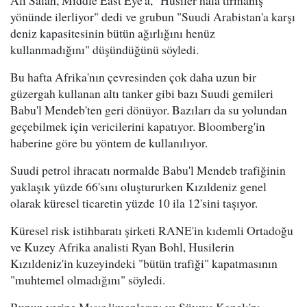
yönünde ilerliyor" dedi ve grubun "Suudi Arabistan'a karşı
deniz kapasitesinin bütün ağırlığını henüz
kullanmadığını" düşündüğünü söyledi.
Bu hafta Afrika'nın çevresinden çok daha uzun bir
güzergah kullanan altı tanker gibi bazı Suudi gemileri
Babu'l Mendeb'ten geri dönüyor. Bazıları da su yolundan
geçebilmek için vericilerini kapatıyor. Bloomberg'in
haberine göre bu yöntem de kullanılıyor.
Suudi petrol ihracatı normalde Babu'l Mendeb trafiğinin
yaklaşık yüzde 66'sını oluştururken Kızıldeniz genel
olarak küresel ticaretin yüzde 10 ila 12'sini taşıyor.
Küresel risk istihbaratı şirketi RANE'in kıdemli Ortadoğu
ve Kuzey Afrika analisti Ryan Bohl, Husilerin
Kızıldeniz'in kuzeyindeki "bütün trafiği" kapatmasının
"muhtemel olmadığını" söyledi.
Bunun yerine Mısır limanlarını ve Süveyş Kanalı'nı