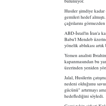
bulunuyor.
Husiler şimdiye kadar
gemileri hedef almıştı
çağrılarını görmezden
ABD-İsrail'in İran'a k
Babu'l Mendeb üzerind
yönelik ablukası artık 
Yemen analisti Ibrahim
kapanmasından bu yana
üzerinden yeniden yön
Jalal, Husilerin çatış
nedeni olduğunu savun
gücünü" artırmayı amaç
hedeflediğini söyledi.
Gemi takip şirketi Kpl