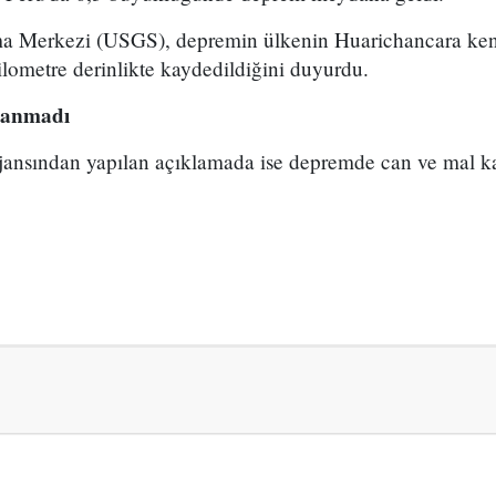
ma Merkezi (USGS), depremin ülkenin Huarichancara kent
ometre derinlikte kaydedildiğini duyurdu.
şanmadı
jansından yapılan açıklamada ise depremde can ve mal k