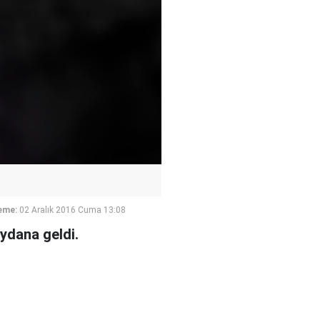
eme:
02 Aralık 2016 Cuma 13:08
ydana geldi.