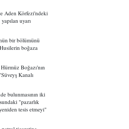
ve Aden Körfezi'ndeki
 yapılan uyarı
lünün bir bölümünü
Husilerin boğaza
da Hürmüz Boğazı'nın
 "Süveyş Kanalı
nde bulunmasının iki
sundaki "pazarlık
yeniden tesis etmeyi"
petrol ticaretine