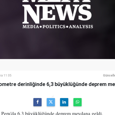
ma 11:05
Güncell
ilometre derinliğinde 6,3 büyüklüğünde deprem me
 Peru'da 6,3 büyüklüğünde deprem meydana geldi.