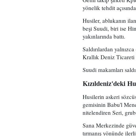
yönelik tehdit açısın
Husiler, ablukanın ila
beşi Suudi, biri ise H
yakınlarında battı.
Saldırılardan yalnızca 
Krallık Deniz Ticaret
Suudi makamları saldır
Kızıldeniz'deki Hus
Husilerin askeri sözcü
gemisinin Babu'l Mend
nitelendiren Seri, grub
Sana Merkezinde güvenl
tırmanış yönünde ilerl