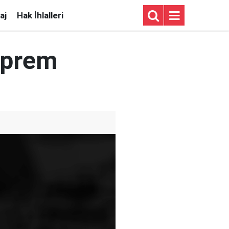
aj
Hak İhlalleri
eprem