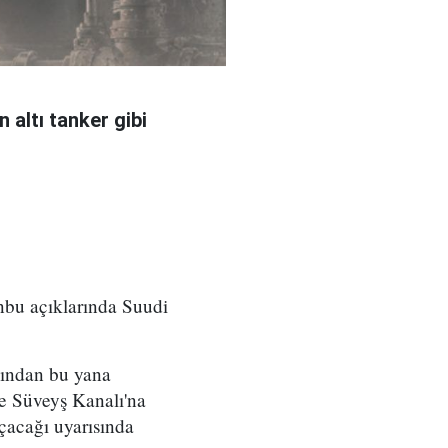
 altı tanker gibi
nbu açıklarında Suudi
sından bu yana
 ve Süveyş Kanalı'na
çacağı uyarısında