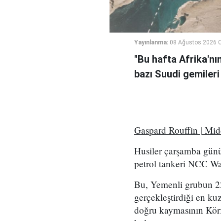
Yayınlanma:
08 Ağustos 2026 C
"Bu hafta Afrika'nı
bazı Suudi gemileri
Gaspard Rouffin | Mi
Husiler çarşamba günü
petrol tankeri NCC Wafa
Bu, Yemenli grubun 2
gerçekleştirdiği en kuz
doğru kaymasının Körf