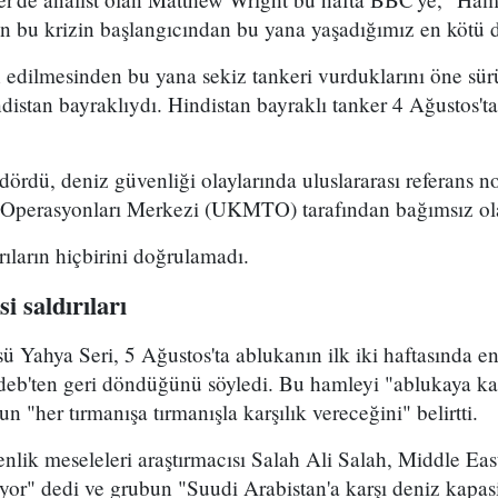
dan bu krizin başlangıcından bu yana yaşadığımız en kötü
n edilmesinden bu yana sekiz tankeri vurduklarını öne sü
indistan bayraklıydı. Hindistan bayraklı tanker 4 Ağustos
dördü, deniz güvenliği olaylarında uluslararası referans no
i Operasyonları Merkezi (UKMTO) tarafından bağımsız ol
ıların hiçbirini doğrulamadı.
i saldırıları
sü Yahya Seri, 5 Ağustos'ta ablukanın ilk iki haftasında e
eb'ten geri döndüğünü söyledi. Bu hamleyi "ablukaya kar
un "her tırmanışa tırmanışla karşılık vereceğini" belirtti.
ik meseleleri araştırmacısı Salah Ali Salah, Middle East
iyor" dedi ve grubun "Suudi Arabistan'a karşı deniz kapas