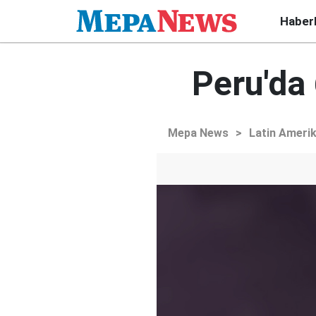
Haber
Peru'da
Mepa News
>
Latin Ameri