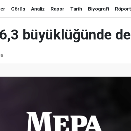
ler
Görüş
Analiz
Rapor
Tarih
Biyografi
Röport
 6,3 büyüklüğünde d
ka