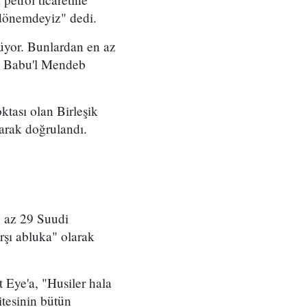
 dönemdeyiz" dedi.
rüyor. Bunlardan en az
'ta Babu'l Mendeb
ktası olan Birleşik
arak doğrulandı.
n az 29 Suudi
şı abluka" olarak
 Eye'a, "Husiler hala
itesinin bütün