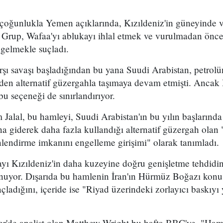
 çoğunlukla Yemen açıklarında, Kızıldeniz'in güneyinde 
. Grup, Wafaa'yı ablukayı ihlal etmek ve vurulmadan önce
 gelmekle suçladı.
arşı savaşı başladığından bu yana Suudi Arabistan, petro
en alternatif güzergahla taşımaya devam etmişti. Ancak 
bu seçeneği de sınırlandırıyor.
 Jalal, bu hamleyi, Suudi Arabistan'ın bu yılın başların
 giderek daha fazla kullandığı alternatif güzergah olan
lendirme imkanını engelleme girişimi" olarak tanımladı.
mayı Kızıldeniz'in daha kuzeyine doğru genişletme tehdidi
uyor. Dışarıda bu hamlenin İran'ın Hürmüz Boğazı konu
ladığını, içeride ise "Riyad üzerindeki zorlayıcı baskıyı 
er'de analist olan Matthew Wright bu hafta BBC'ye, "Ham 