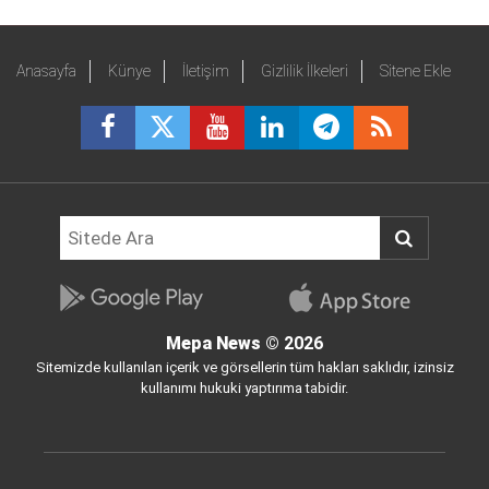
Anasayfa
Künye
İletişim
Gizlilik İlkeleri
Sitene Ekle
Mepa News
© 2026
Sitemizde kullanılan içerik ve görsellerin tüm hakları saklıdır, izinsiz
kullanımı hukuki yaptırıma tabidir.