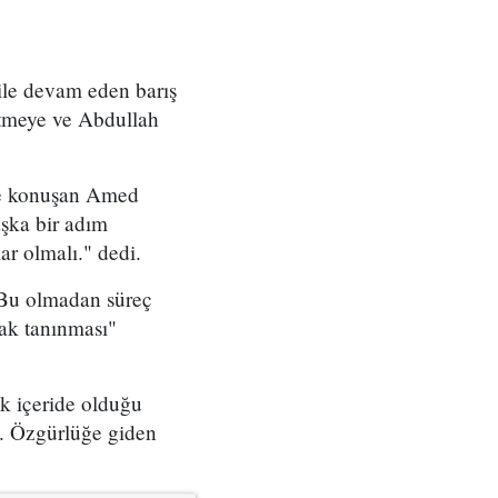
ile devam eden barış
letmeye ve Abdullah
'ye konuşan Amed
aşka bir adım
r olmalı." dedi.
 Bu olmadan süreç
rak tanınması"
k içeride olduğu
z. Özgürlüğe giden