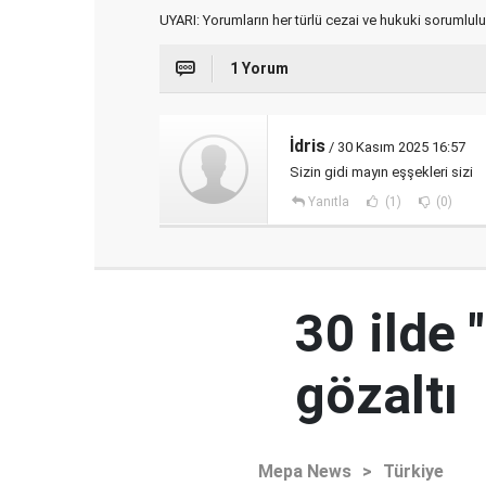
UYARI: Yorumların her türlü cezai ve hukuki sorumlulu
1 Yorum
İdris
/ 30 Kasım 2025 16:57
Sizin gidi mayın eşşekleri sizi
Yanıtla
(1)
(0)
30 ilde 
gözaltı
Mepa News
>
Türkiye