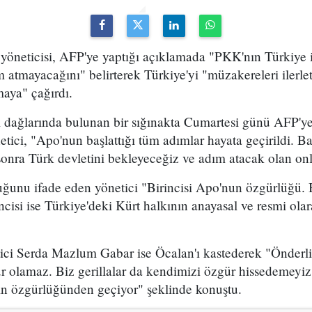
 yöneticisi, AFP'ye yaptığı açıklamada "PKK'nın Türkiye 
m atmayacağını" belirterek Türkiye'yi "müzakereleri iler
maya" çağırdı.
l dağlarında bulunan bir sığınakta Cumartesi günü AFP
etici, "Apo'nun başlattığı tüm adımlar hayata geçirildi. B
nra Türk devletini bekleyeceğiz ve adım atacak olan onla
duğunu ifade eden yönetici "Birincisi Apo'nun özgürlüğü.
ncisi ise Türkiye'deki Kürt halkının anayasal ve resmi ola
tici Serda Mazlum Gabar ise Öcalan'ı kastederek "Önderli
ür olamaz. Biz gerillalar da kendimizi özgür hissedemeyi
n özgürlüğünden geçiyor" şeklinde konuştu.