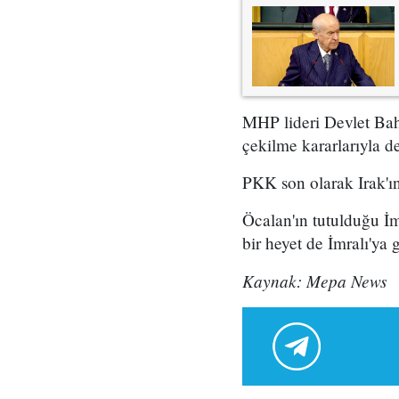
MHP lideri Devlet Bahç
çekilme kararlarıyla d
PKK son olarak Irak'ı
Öcalan'ın tutulduğu İm
bir heyet de İmralı'ya gi
Kaynak: Mepa News