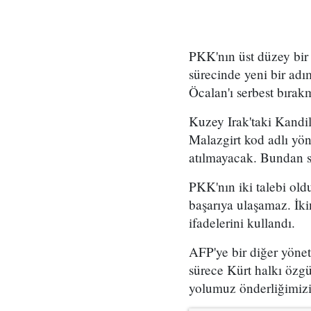
PKK'nın üst düzey bir
sürecinde yeni bir adı
Öcalan'ı serbest bırak
Kuzey Irak'taki Kandi
Malazgirt kod adlı yön
atılmayacak. Bundan so
PKK'nın iki talebi ol
başarıya ulaşamaz. İki
ifadelerini kullandı.
AFP'ye bir diğer yöne
sürece Kürt halkı özg
yolumuz önderliğimizi