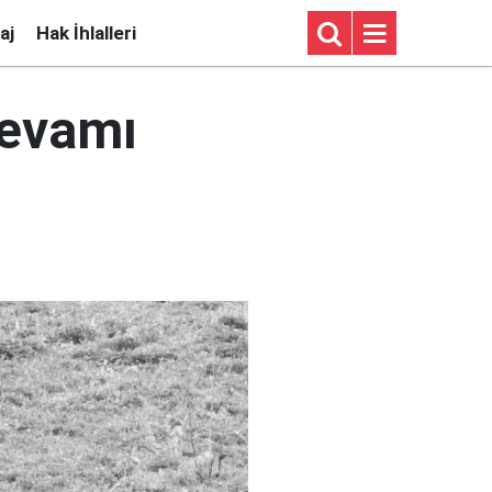
aj
Hak İhlalleri
devamı