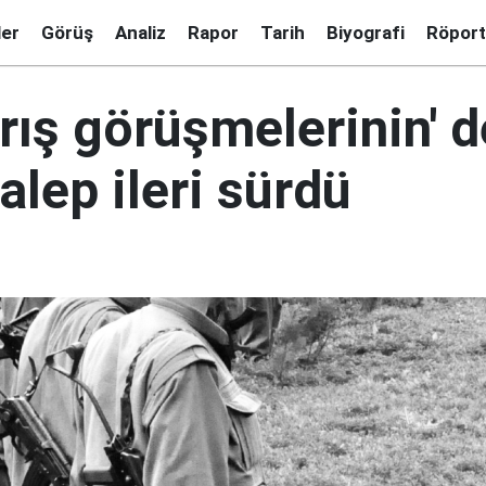
ler
Görüş
Analiz
Rapor
Tarih
Biyografi
Röport
arış görüşmelerinin' 
talep ileri sürdü