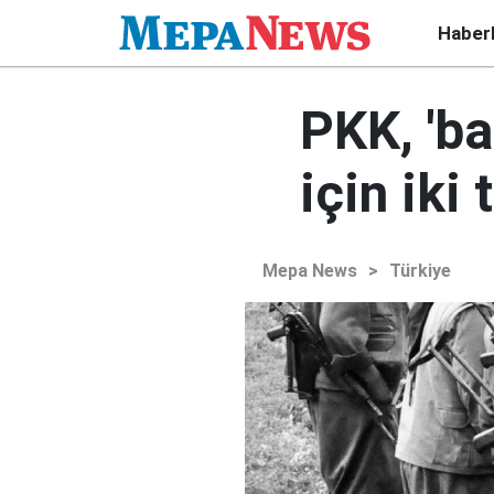
Haber
PKK, 'b
için iki 
Mepa News
>
Türkiye