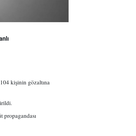
anlı
 104 kişinin gözaltına
rildi.
üt propagandası