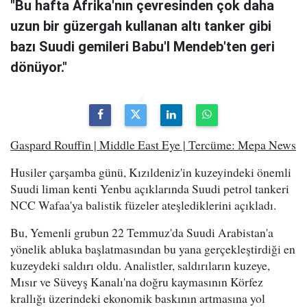
"Bu hafta Afrika'nın çevresinden çok daha
uzun bir güzergah kullanan altı tanker gibi
bazı Suudi gemileri Babu'l Mendeb'ten geri
dönüyor."
Gaspard Rouffin | Middle East Eye | Tercüme: Mepa News
Husiler çarşamba günü, Kızıldeniz'in kuzeyindeki önemli
Suudi liman kenti Yenbu açıklarında Suudi petrol tankeri
NCC Wafaa'ya balistik füzeler ateşlediklerini açıkladı.
Bu, Yemenli grubun 22 Temmuz'da Suudi Arabistan'a
yönelik abluka başlatmasından bu yana gerçekleştirdiği en
kuzeydeki saldırı oldu. Analistler, saldırıların kuzeye,
Mısır ve Süveyş Kanalı'na doğru kaymasının Körfez
krallığı üzerindeki ekonomik baskının artmasına yol