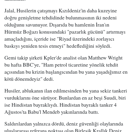
Jalal, Husilerin çatışmayı Kızıldeniz'in daha kuzeyine
doğru genişletme tehdidinde bulunmasının iki nedeni
olduğunu savunuyor. Dışarıda bu hamlenin İran'ın
Hürmüz Boğazı konusundaki "pazarlık gücünü" artırmayı
amaçladığını, içeride ise "Riyad üzerindeki zorlayıcı
baskıyı yeniden tesis etmeyi" hedeflediğini söyledi.
Gemi takip şirketi Kpler'de analist olan Matthew Wright
bu hafta BBC'ye, "Ham petrol ticaretine yönelik tehdit
açısından bu krizin başlangıcından bu yana yaşadığımız en
kötü dönemdeyiz" dedi.
Husiler, ablukanın ilan edilmesinden bu yana sekiz tankeri
vurduklarını öne sürüyor. Bunlardan en az beşi Suudi, biri
ise Hindistan bayraklıydı. Hindistan bayraklı tanker 4
Ağustos'ta Babu'l Mendeb yakınlarında battı.
Saldırılardan yalnızca dördü, deniz güvenliği olaylarında
uluslararası referans noktası olan Birleşik Krallık Deniz