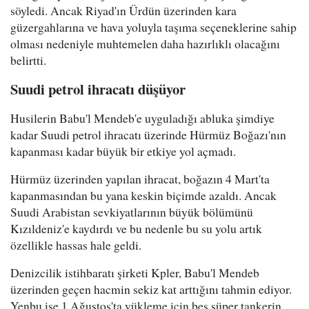
söyledi. Ancak Riyad'ın Ürdün üzerinden kara
güzergahlarına ve hava yoluyla taşıma seçeneklerine sahip
olması nedeniyle muhtemelen daha hazırlıklı olacağını
belirtti.
Suudi petrol ihracatı düşüyor
Husilerin Babu'l Mendeb'e uyguladığı abluka şimdiye
kadar Suudi petrol ihracatı üzerinde Hürmüz Boğazı'nın
kapanması kadar büyük bir etkiye yol açmadı.
Hürmüz üzerinden yapılan ihracat, boğazın 4 Mart'ta
kapanmasından bu yana keskin biçimde azaldı. Ancak
Suudi Arabistan sevkiyatlarının büyük bölümünü
Kızıldeniz'e kaydırdı ve bu nedenle bu su yolu artık
özellikle hassas hale geldi.
Denizcilik istihbaratı şirketi Kpler, Babu'l Mendeb
üzerinden geçen hacmin sekiz kat arttığını tahmin ediyor.
Yenbu ise 1 Ağustos'ta yükleme için beş süper tankerin