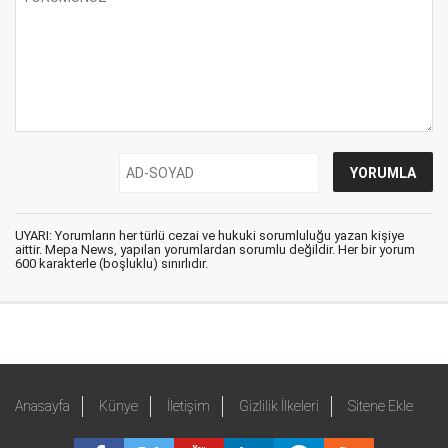
UYARI: Yorumların her türlü cezai ve hukuki sorumluluğu yazan kişiye
aittir. Mepa News, yapılan yorumlardan sorumlu değildir. Her bir yorum
600 karakterle (boşluklu) sınırlıdır.
Anasayfa
Künye
İletişim
Gizlilik İlkeleri
Sitene Ekle