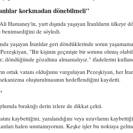
ranlılar korkmadan dönebilmeli"
 Ali Hamaney'in, yurt dışında yaşayan İranlıların ülkeye
ı benimsediğini de söyledi.
ında yaşayan İranlılar geri döndüklerinde sorun yaşamama
 Pezeşkiyan, "Bir kişinin geçmişte bir sorunu olmuş olabi
z; döndüğünde gözaltına almamalıyız." ifadelerini kullan
rın ortak vatanı olduğunu vurgulayan Pezeşkiyan, her İran
 mekanizma oluşturulmasının hedeflendiğini kaydetti.
"
plumda bıraktığı derin izlere de dikkat çekti.
ını kaybettiğini, yaralandığını veya uzuvlarını kaybettiği
anları halen unutamıyorum. Keşke işler bu noktaya gelme