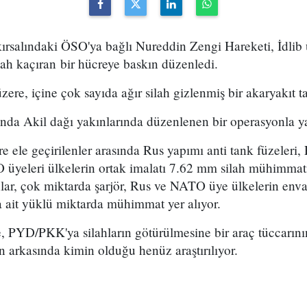
kırsalındaki ÖSO'ya bağlı Nureddin Zengi Hareketi, İdlib 
ilah kaçıran bir hücreye baskın düzenledi.
re, içine çok sayıda ağır silah gizlenmiş bir akaryakıt tan
ında Akil dağı yakınlarında düzenlenen bir operasyonla y
e ele geçirilenler arasında Rus yapımı anti tank füzeleri,
 üyeleri ülkelerin ortak imalatı 7.62 mm silah mühimmatı
lahlar, çok miktarda şarjör, Rus ve NATO üye ülkelerin env
ara ait yüklü miktarda mühimmat yer alıyor.
, PYD/PKK'ya silahların götürülmesine bir araç tüccarının 
ın arkasında kimin olduğu henüz araştırılıyor.