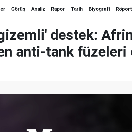
ler
Görüş
Analiz
Rapor
Tarih
Biyografi
Röport
gizemli' destek: Afri
n anti-tank füzeleri 