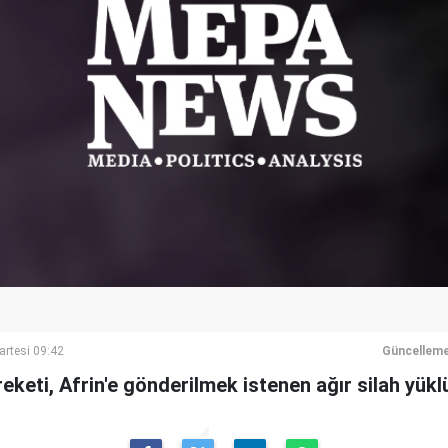
artesi 09:42
Güncelleme
keti, Afrin'e gönderilmek istenen ağır silah yüklü