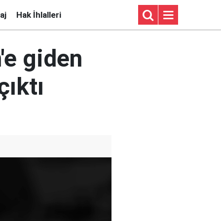
aj
Hak İhlalleri
n'e giden
çıktı