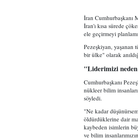
İran Cumhurbaşkanı Me
İran'ı kısa sürede çöke
ele geçirmeyi planlamı
Pezeşkiyan, yaşanan tü
bir ülke" olarak anıld
"Liderimizi neden
Cumhurbaşkanı Pezeşki
nükleer bilim insanlar
söyledi.
"Ne kadar düşünürsem 
öldürdüklerine dair ma
kaybeden isimlerin b
ve bilim insanlarımızı