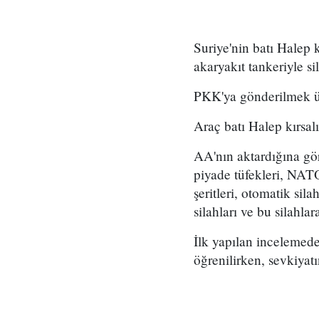
Suriye'nin batı Halep 
akaryakıt tankeriyle s
PKK'ya gönderilmek üze
Araç batı Halep kırsal
AA'nın aktardığına gör
piyade tüfekleri, NATO
şeritleri, otomatik si
silahları ve bu silahl
İlk yapılan incelemede
öğrenilirken, sevkiyat