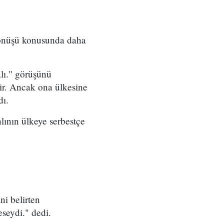
 dönüşü konusunda daha
lı." görüşünü
lir. Ancak ona ülkesine
dı.
lının ülkeye serbestçe
ni belirten
seydi." dedi.