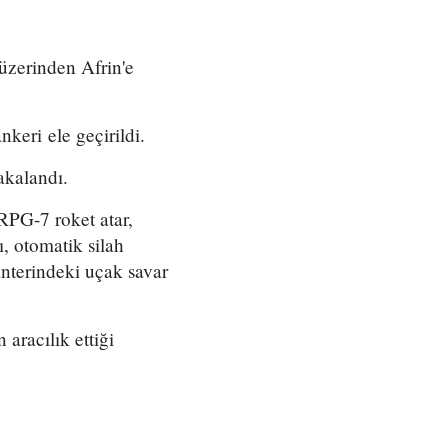
üzerinden Afrin'e
keri ele geçirildi.
akalandı.
 RPG-7 roket atar,
, otomatik silah
anterindeki uçak savar
aracılık ettiği