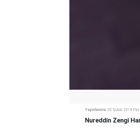
Yayınlanma:
05 Şubat 2018 Paz
Nureddin Zengi Hare