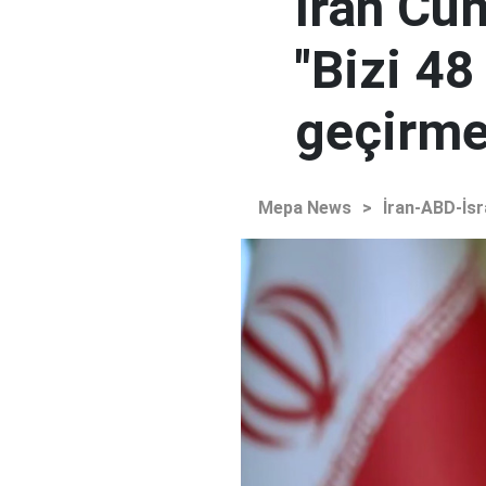
İran Cu
"Bizi 48
geçirmey
Mepa News
>
İran-ABD-İsr