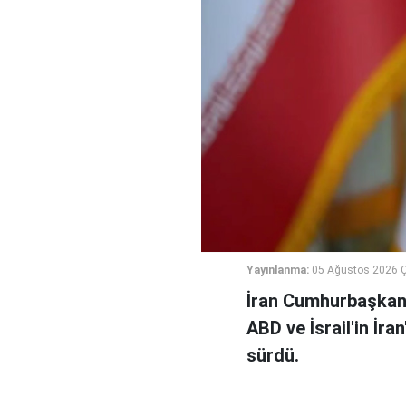
Yayınlanma:
05 Ağustos 2026 
İran Cumhurbaşkanı
ABD ve İsrail'in İra
sürdü.