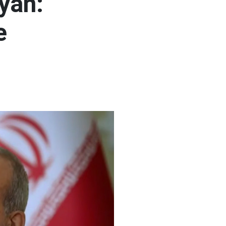
yan:
e