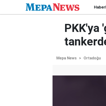
Haber
PKK'ya '
tankerde
Mepa News
>
Ortadoğu