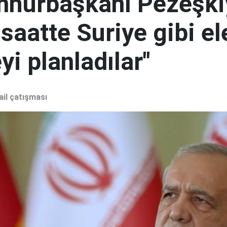
mhurbaşkanı Pezeşki
 saatte Suriye gibi el
i planladılar"
ail çatışması