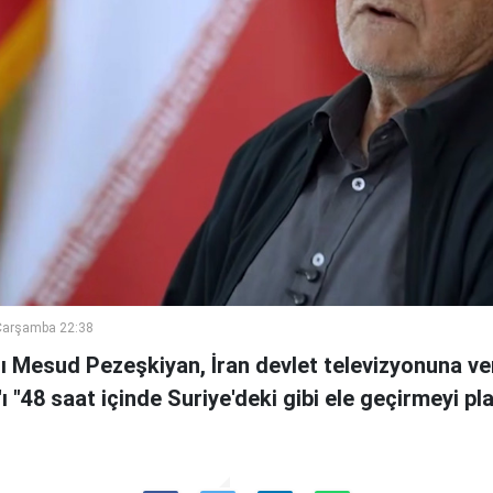
Çarşamba 22:38
 Mesud Pezeşkiyan, İran devlet televizyonuna ve
n'ı "48 saat içinde Suriye'deki gibi ele geçirmeyi pl