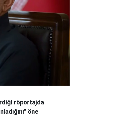
rdiği röportajda
anladığını" öne