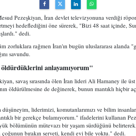
sud Pezeşkiyan, İran devlet televizyonuna verdiği röport
rtmeyi hedeflediğini öne sürerek, "Bizi 48 saat içinde, Sur
şlardı." dedi.
m zorluklara rağmen İran'ın bugün uluslararası alanda "g
ığını savundu.
 öldürdüklerini anlayamıyorum"
yan, savaş sırasında ölen İran lideri Ali Hamaney ile üs
ının öldürülmesine de değinerek, bunun mantıklı hiçbir a
düşüneyim, liderimizi, komutanlarımızı ve bilim insanla
ntıklı bir gerekçe bulamıyorum." ifadelerini kullanan Pez
üyük bölümünün mütevazı bir yaşam sürdüğünü belirterek
n çoğunun bırakın serveti, kendi evi bile yoktu." dedi.