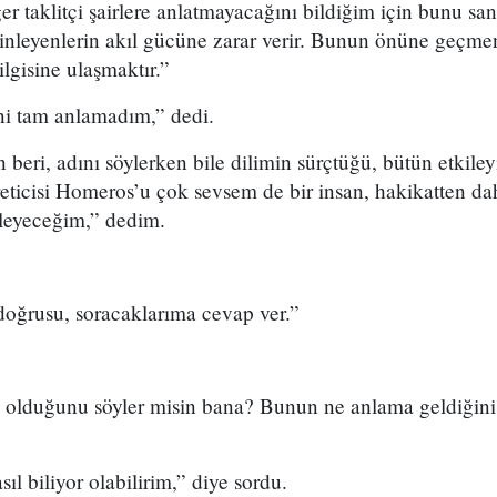
er taklitçi şairlere anlatmayacağını bildiğim için bunu sa
 dinleyenlerin akıl gücüne zarar verir. Bunun önüne geçmen
ilgisine ulaşmaktır.”
ni tam anlamadım,” dedi.
 beri, adını söylerken bile dilimin sürçtüğü, bütün etkileyi
reticisi Homeros’u çok sevsem de bir insan, hakikatten d
yleyeceğim,” dedim.
doğrusu, soracaklarıma cevap ver.”
e olduğunu söyler misin bana? Bunun ne anlama geldiğini
ıl biliyor olabilirim,” diye sordu.