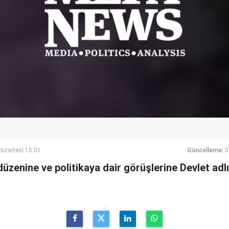
azartesi 15:01
Güncelleme:
0
 düzenine ve politikaya dair görüşlerine Devlet adl