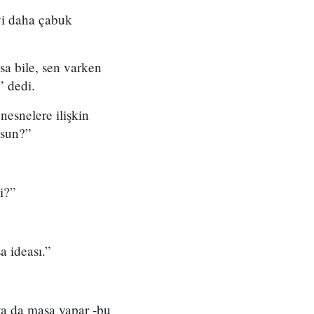
yi daha çabuk
sa bile, sen varken
” dedi.
nesnelere ilişkin
musun?”
mi?”
sa ideası.”
ya da masa yapar -bu