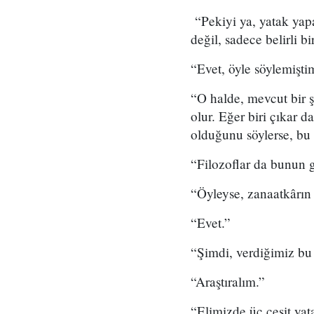
“Pekiyi ya, yatak yap
değil, sadece belirli 
“Evet, öyle söylemişt
“O halde, mevcut bir ş
olur. Eğer biri çıkar 
olduğunu söylerse, bu
“Filozoflar da bunun 
“Öyleyse, zanaatkârın 
“Evet.”
“Şimdi, verdiğimiz bu 
“Araştıralım.”
“Elimizde üç çeşit yat