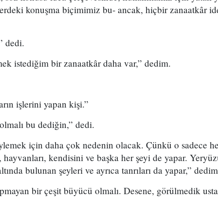
erdeki konuşma biçimimiz bu- ancak, hiçbir zanaatkâr id
” dedi.
mek istediğim bir zanaatkâr daha var,” dedim.
rın işlerini yapan kişi.”
olmalı bu dediğin,” dedi.
lemek için daha çok nedenin olacak. Çünkü o sadece her t
, hayvanları, kendisini ve başka her şeyi de yapar. Yery
tında bulunan şeyleri ve ayrıca tanrıları da yapar,” dedi
mayan bir çeşit büyücü olmalı. Desene, görülmedik ustalı