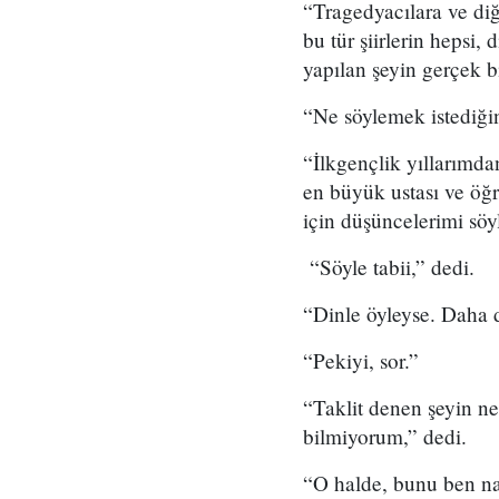
“Tragedyacılara ve diğ
bu tür şiirlerin hepsi,
yapılan şeyin gerçek b
“Ne söylemek istediği
“İlkgençlik yıllarımdan
en büyük ustası ve öğ
için düşüncelerimi sö
“Söyle tabii,” dedi.
“Dinle öyleyse. Daha 
“Pekiyi, sor.”
“Taklit denen şeyin n
bilmiyorum,” dedi.
“O halde, bunu ben nas