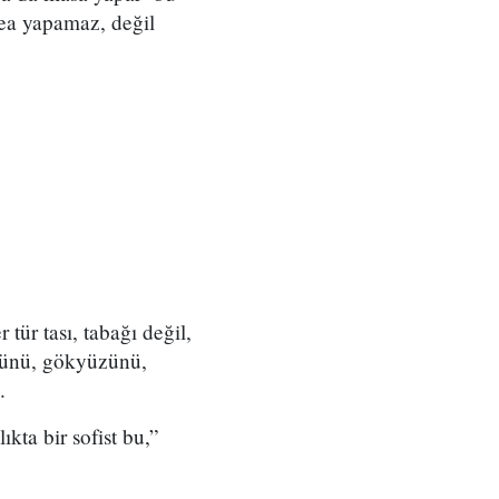
ea yapamaz, değil
ür tası, tabağı değil,
üzünü, gökyüzünü,
m.
kta bir sofist bu,”