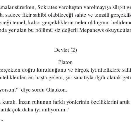
tışmalar sürerken, Sokrates varoluştan varolmayışa sürgit g
 sadece fikir sahibi olabileceği sahte ve temsili gerçeklik
eceği temel, kalıcı gerçekliklerin neler olduğunu belirlem
sımda yer alan bu bölümü siz değerli Mepanews okuyucular
Devlet (2)
Platon
gerçekten doğru kurulduğunu ve birçok iyi niteliklere sa
eliklerden en başta geleni, şiir sanatıyla ilgili olarak get
iyorsun?” diye sordu Glaukon.
n kuralı. İnsan ruhunun farklı yönlerinin özelliklerini artı
 artık çok daha iyi anlıyorum.”
?”