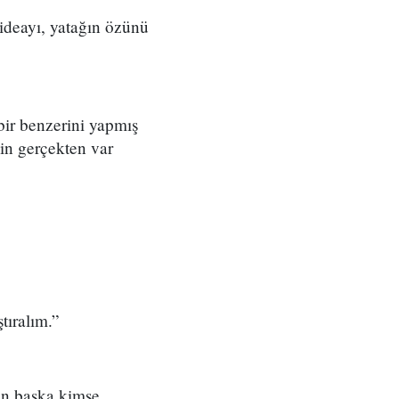
ideayı, yatağın özünü
bir benzerini yapmış
yin gerçekten var
ştıralım.”
dan başka kimse