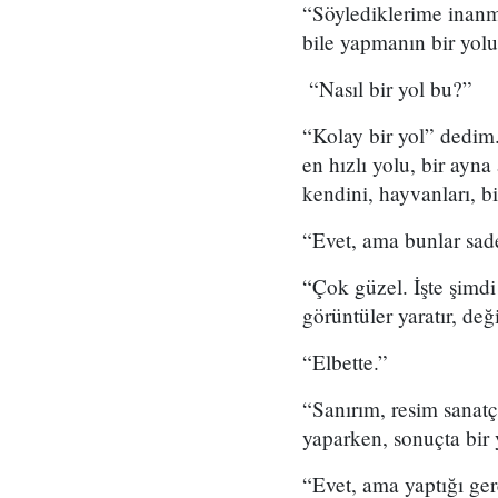
“Söylediklerime inanmı
bile yapmanın bir yol
“Nasıl bir yol bu?”
“Kolay bir yol” dedim
en hızlı yolu, bir ay
kendini, hayvanları, b
“Evet, ama bunlar sad
“Çok güzel. İşte şimdi 
görüntüler yaratır, de
“Elbette.”
“Sanırım, resim sanatç
yaparken, sonuçta bir
“Evet, ama yaptığı ger