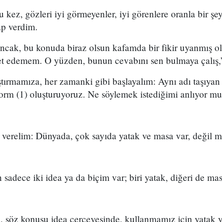
ez, gözleri iyi görmeyenler, iyi görenlere oranla bir şe
vap verdim.
ncak, bu konuda biraz olsun kafamda bir fikir uyanmış ol
t edemem. O yüzden, bunun cevabını sen bulmaya çalış,
ırmamıza, her zamanki gibi başlayalım: Aynı adı taşıyan 
 form (1) oluşturuyoruz. Ne söylemek istediğimi anlıyor 
 verelim: Dünyada, çok sayıda yatak ve masa var, değil 
 sadece iki idea ya da biçim var; biri yatak, diğeri de ma
i, söz konusu idea çerçevesinde, kullanmamız için yatak 