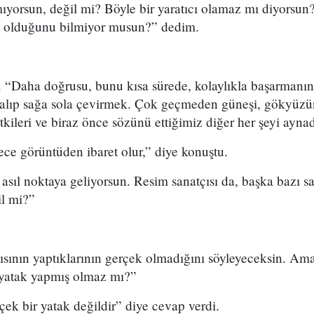
yorsun, değil mi? Böyle bir yaratıcı olamaz mı diyorsun?
u olduğunu bilmiyor musun?” dedim.
. “Daha doğrusu, bunu kısa sürede, kolaylıkla başarmanı
na alıp sağa sola çevirmek. Çok geçmeden güneşi, gökyüz
itkileri ve biraz önce sözünü ettiğimiz diğer her şeyi ayna
ece görüntüden ibaret olur,” diye konuştu.
asıl noktaya geliyorsun. Resim sanatçısı da, başka bazı sa
ğil mi?”
ısının yaptıklarının gerçek olmadığını söyleyeceksin. Ama
 yatak yapmış olmaz mı?”
çek bir yatak değildir” diye cevap verdi.