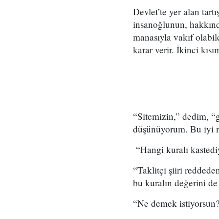
Devlet’te yer alan tar
insanoğlunun, hakkında
manasıyla vakıf olabil
karar verir. İkinci kı
“Sitemizin,” dedim, “
düşünüyorum. Bu iyi nit
“Hangi kuralı kasted
“Taklitçi şiiri reddede
bu kuralın değerini de
“Ne demek istiyorsun