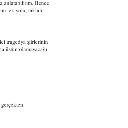
na anlatabilirim. Bence
in tek yolu, taklidi
ci tragedya şiirlerinin
aha üstün olamayacağı
 gerçekten