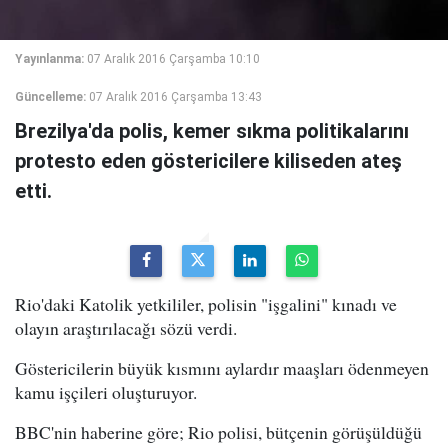
Yayınlanma:
07 Aralık 2016 Çarşamba 10:10
Güncelleme:
07 Aralık 2016 Çarşamba 13:43
Brezilya'da polis, kemer sıkma politikalarını
protesto eden göstericilere kiliseden ateş
etti.
Rio'daki Katolik yetkililer, polisin "işgalini" kınadı ve
olayın araştırılacağı sözü verdi.
Göstericilerin büyük kısmını aylardır maaşları ödenmeyen
kamu işçileri oluşturuyor.
BBC'nin haberine göre; Rio polisi, bütçenin görüşüldüğü