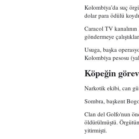
Kolombiya’da suç örgü
dolar para ödülü koyd
Caracol TV kanalının 
göndermeye çalıştıklar
Usuga, başka operasy
Kolombiya pesosu (yak
Köpeğin görev 
Narkotik ekibi, can gü
Sombra, başkent Bogot
Clan del Golfo'nun ön
öldürülmüştü. Örgütün 
yitirmişti.