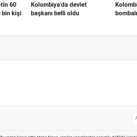
tin 60
Kolombiya'da devlet
Kolombi
 bin kişi
başkanı belli oldu
bombalı 