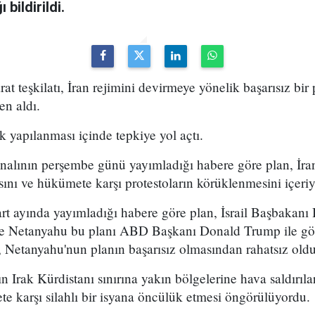
bildirildi.
arat teşkilatı, İran rejimini devirmeye yönelik başarısız bir
en aldı.
k yapılanması içinde tepkiye yol açtı.
analının perşembe günü yayımladığı habere göre plan, İran
sını ve hükümete karşı protestoların körüklenmesini içeri
t ayında yayımladığı habere göre plan, İsrail Başbakan
 ve Netanyahu bu planı ABD Başkanı Donald Trump ile g
 Netanyahu'nun planın başarısız olmasından rahatsız olduğ
n Irak Kürdistanı sınırına yakın bölgelerine hava saldırıl
e karşı silahlı bir isyana öncülük etmesi öngörülüyordu.