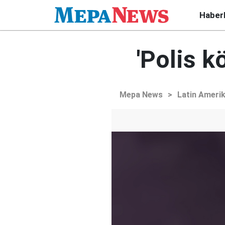
Haber
'Polis k
Mepa News
>
Latin Ameri