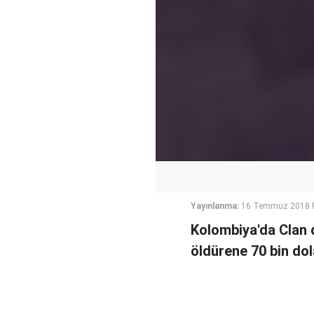
Yayınlanma:
16 Temmuz 2018 P
Kolombiya'da Clan 
öldürene 70 bin dol