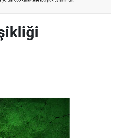
yorum 600 karakterle (boşluklu) sınırlıdır.
şikliği