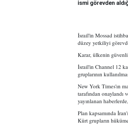
ismi görevden aldığı 
İsrail'in Mossad istihb
düzey yetkiliyi görevd
Karar, ülkenin güvenli
İsrail'in Channel 12 k
gruplarının kullanılma
New York Times'ın mar
tarafından onaylandı
yayınlanan haberlerde,
Plan kapsamında İran'ı
Kürt grupların hükümet