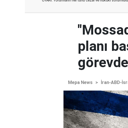
UYARI: Yorumların her türlü cezai ve hukuki sorumlulu
"Mossad'
planı ba
görevden
Mepa News
>
İran-ABD-İsr