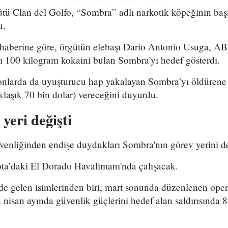
tü Clan del Golfo, “Sombra” adlı narkotik köpeğinin baş
u.
haberine göre, örgütün elebaşı Dario Antonio Usuga, A
ı 100 kilogram kokaini bulan Sombra'yı hedef gösterdi.
onlarda da uyuşturucu hap yakalayan Sombra’yı öldürene
laşık 70 bin dolar) vereceğini duyurdu.
yeri değişti
venliğinden endişe duydukları Sombra'nın görev yerini değ
a’daki El Dorado Havalimanı'nda çalışacak.
de gelen isimlerinden biri, mart sonunda düzenlenen ope
nisan ayında güvenlik güçlerini hedef alan saldırısında 8