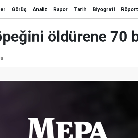
ler
Görüş
Analiz
Rapor
Tarih
Biyografi
Röport
öpeğini öldürene 70 b
ka