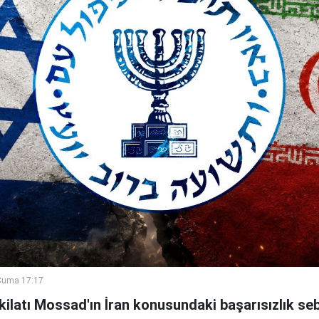
Cuma 17:17
şkilatı Mossad'ın İran konusundaki başarısızlık se