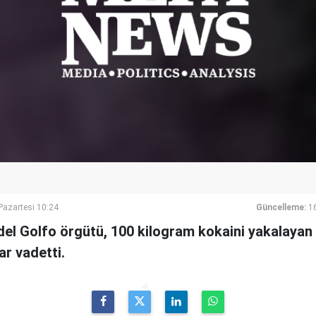
azartesi 10:24
Güncelleme:
1
del Golfo örgütü, 100 kilogram kokaini yakalayan
ar vadetti.