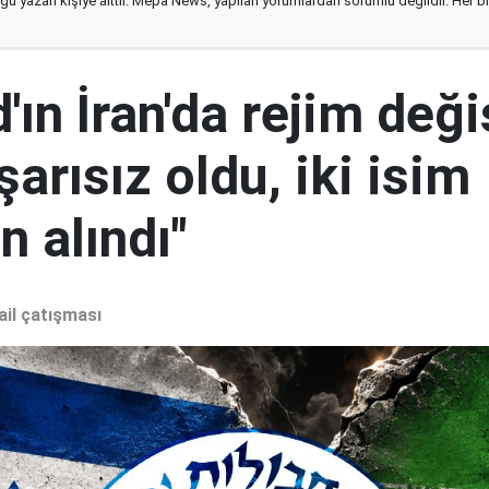
ğu yazan kişiye aittir. Mepa News, yapılan yorumlardan sorumlu değildir. Her bir 
ın İran'da rejim deği
şarısız oldu, iki isim
 alındı"
ail çatışması