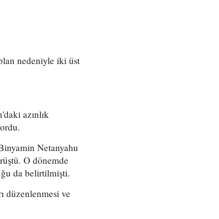
 plan nedeniyle iki üst
'daki azınlık
yordu.
ı Binyamin Netanyahu
örüştü. O dönemde
u da belirtilmişti.
arı düzenlenmesi ve