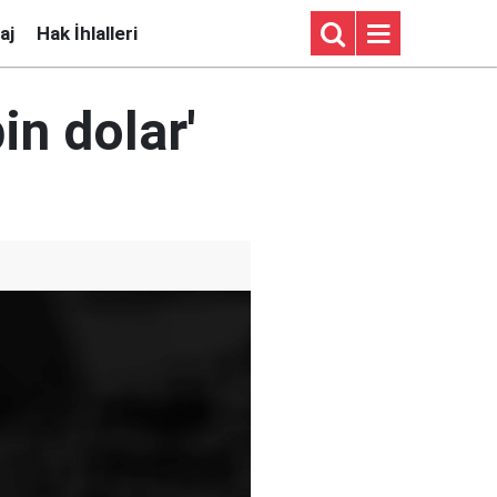
aj
Hak İhlalleri
in dolar'