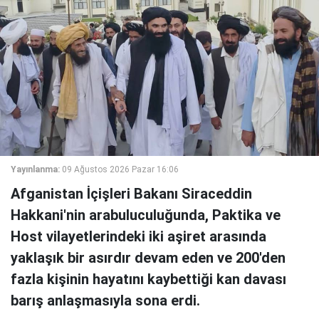
Yayınlanma:
09 Ağustos 2026 Pazar 16:06
Afganistan İçişleri Bakanı Siraceddin
Hakkani'nin arabuluculuğunda, Paktika ve
Host vilayetlerindeki iki aşiret arasında
yaklaşık bir asırdır devam eden ve 200'den
fazla kişinin hayatını kaybettiği kan davası
barış anlaşmasıyla sona erdi.