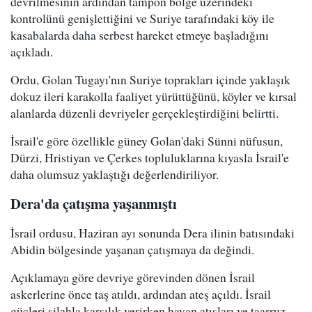
devrilmesinin ardından tampon bölge üzerindeki
kontrolünü genişlettiğini ve Suriye tarafındaki köy ile
kasabalarda daha serbest hareket etmeye başladığını
açıkladı.
Ordu, Golan Tugayı'nın Suriye toprakları içinde yaklaşık
dokuz ileri karakolla faaliyet yürüttüğünü, köyler ve kırsal
alanlarda düzenli devriyeler gerçekleştirdiğini belirtti.
İsrail'e göre özellikle güney Golan'daki Sünni nüfusun,
Dürzi, Hristiyan ve Çerkes topluluklarına kıyasla İsrail'e
daha olumsuz yaklaştığı değerlendiriliyor.
Dera'da çatışma yaşanmıştı
İsrail ordusu, Haziran ayı sonunda Dera ilinin batısındaki
Abidin bölgesinde yaşanan çatışmaya da değindi.
Açıklamaya göre devriye görevinden dönen İsrail
askerlerine önce taş atıldı, ardından ateş açıldı. İsrail
güçleri silahla karşılık verirken havan atışları ve taarruz