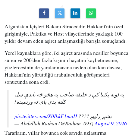
Afganistan İçişleri Bakanı Siraceddin Hakkani'nin özel
girişimiyle, Paktika ve Host vilayetlerinde yaklaşık 100
yıldır devam eden aşiret anlaşmazlığı barışla sonuçlandı.
Yerel kaynaklara göre, iki aşiret arasında nesiller boyunca
süren ve 200'den fazla kişinin hayatını kaybetmesine,
yüzlercesinin de yaralanmasına neden olan kan davası,
Hakkani'nin yürüttüğü arabuluculuk görüşmeleri
sonucunda sona erdi.
په لویه پکتیا کې د خلیفه صاحب په هڅو څه باندې سل
کلنه بدي پای ته ورسېده!
pic.twitter.com/X0IkkF1maH
بشپړ راپور????
— Abdullah Raihan (@Raihan_093)
August 9, 2026
Tarafların, yıllar boyunca çok sayıda uzlaştırma