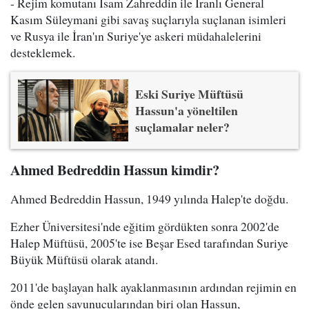
- Rejim komutanı İsam Zahreddin ile İranlı General
Kasım Süleymani gibi savaş suçlarıyla suçlanan isimleri
ve Rusya ile İran'ın Suriye'ye askeri müdahalelerini
desteklemek.
Eski Suriye Müftüsü
Hassun'a yöneltilen
suçlamalar neler?
Ahmed Bedreddin Hassun kimdir?
Ahmed Bedreddin Hassun, 1949 yılında Halep'te doğdu.
Ezher Üniversitesi'nde eğitim gördükten sonra 2002'de
Halep Müftüsü, 2005'te ise Beşar Esed tarafından Suriye
Büyük Müftüsü olarak atandı.
2011'de başlayan halk ayaklanmasının ardından rejimin en
önde gelen savunucularından biri olan Hassun,