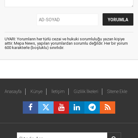
UYARI: Yorumların her türlü cezai ve hukuki sorumluluğu yazan kişiye
aittir. Mepa News, yapılan yorumlardan sorumlu değildir. Her bir yorum
600 karakterle (boşluklu) sınırlıdır.
Anasayfa
Künye
İletişim
Gizlilik İlkeleri
Sitene Ekle