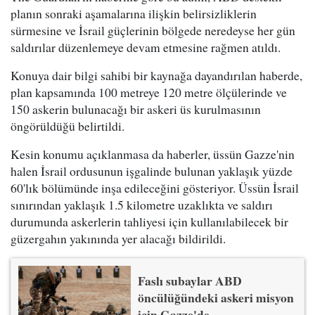
planın sonraki aşamalarına ilişkin belirsizliklerin
sürmesine ve İsrail güçlerinin bölgede neredeyse her gün
saldırılar düzenlemeye devam etmesine rağmen atıldı.
Konuya dair bilgi sahibi bir kaynağa dayandırılan haberde,
plan kapsamında 100 metreye 120 metre ölçülerinde ve
150 askerin bulunacağı bir askeri üs kurulmasının
öngörüldüğü belirtildi.
Kesin konumu açıklanmasa da haberler, üssün Gazze'nin
halen İsrail ordusunun işgalinde bulunan yaklaşık yüzde
60'lık bölümünde inşa edileceğini gösteriyor. Üssün İsrail
sınırından yaklaşık 1.5 kilometre uzaklıkta ve saldırı
durumunda askerlerin tahliyesi için kullanılabilecek bir
güzergahın yakınında yer alacağı bildirildi.
Faslı subaylar ABD
öncülüğündeki askeri misyon
için Gazze'de