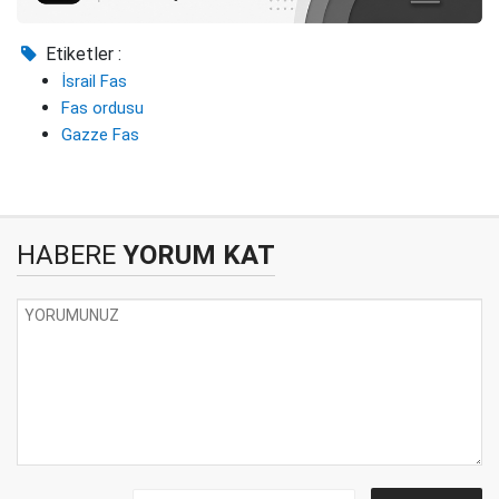
Etiketler :
İsrail Fas
Fas ordusu
Gazze Fas
HABERE
YORUM KAT