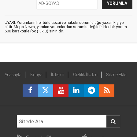
UYARI: Yorumların her türlü cezai ve hukuki sorumluluğu yazan kişiye
aittir. Mepa News, yapılan yorumlardan sorumlu değildir. Her bir yorum
600 karakterle (boşluklu) sınırlıdır.
Anasayfa
Künye
İletişim
Gizlilik İlkeleri
Sitene Ekle