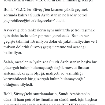
Bohl, "VLCC'ler Süveyş'ten kısmen yüklü geçmek
zorunda kalırsa Suudi Arabistan'ın ne kadar petrol
geçirebileceğini etkileyecektir" dedi.
Asya'ya giden tankerlerin aynı miktarda petrol taşımak
için daha fazla sefer yapması gerekecek. Bunun her
geçişte tahmini 1.6 milyon dolar ek yakıt maliyetine ve 1
milyon dolarlık Süveyş geçiş ücretine yol açacağı
belirtiliyor.
Salah, meselenin "yalnızca Suudi Arabistan'ın başka bir
güzergah bulup bulamayacağı değil, mevcut ihracat
sistemindeki aynı ölçeği, maliyeti ve verimliliği
koruyabilecek bir güzergah bulup bulamayacağı"
olduğunu söyledi.
Bohl, Süveyş'teki sınırlamaların, Suudi Arabistan'ın
düzenli ham petrol teslimatlarını sürdürmek için başlıca
alternatiflerinden biri haline gelen "SUMED boru hattı