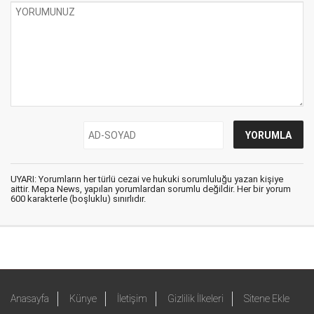
UYARI: Yorumların her türlü cezai ve hukuki sorumluluğu yazan kişiye
aittir. Mepa News, yapılan yorumlardan sorumlu değildir. Her bir yorum
600 karakterle (boşluklu) sınırlıdır.
Anasayfa
Künye
İletişim
Gizlilik İlkeleri
Sitene Ekle