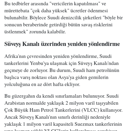
Bu tedbirler arasında "vericilerin kapatılması" ve
mürettebata "çok daha yüksek" ücretler ödenmesi
bulunabilir. Böylece Suudi denizcilik şirketleri "böyle bir
sonucun beraberinde getirdiği bütün savaş risklerini
üstlenmek" zorunda kalabilir.
Süveyş Kanalı üzerinden yeniden yönlendirme
Afrika'nın çevresinden yeniden yönlendirme, Suudi
tankerlerini Yenbu'ya ulaşmak için Süveyş Kanalı'ndan
geçmeye de zorluyor. Bu durum, Suudi ham petrolünün
başlıca varış noktası olan Asya'ya giden gemilerin
yolculuğuna en az dört hafta ekliyor.
Bu güzergahın da kendi sınırlamaları bulunuyor. Suudi
Arabistan normalde yaklaşık 2 milyon varil taşıyabilen
Çok Büyük Ham Petrol Tankerlerini (VLCC) kullanıyor.
Ancak Süveyş Kanalı'nın sınırlı derinliği nedeniyle
yaklaşık 1 milyon varil kapasiteli Suezmax tankerlerinin
veya kısmen yüklü VLCC'lerin kullanılması gerekiyor.