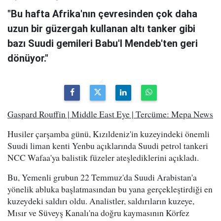
"Bu hafta Afrika'nın çevresinden çok daha
uzun bir güzergah kullanan altı tanker gibi
bazı Suudi gemileri Babu'l Mendeb'ten geri
dönüyor."
Gaspard Rouffin | Middle East Eye | Tercüme: Mepa News
Husiler çarşamba günü, Kızıldeniz'in kuzeyindeki önemli
Suudi liman kenti Yenbu açıklarında Suudi petrol tankeri
NCC Wafaa'ya balistik füzeler ateşlediklerini açıkladı.
Bu, Yemenli grubun 22 Temmuz'da Suudi Arabistan'a
yönelik abluka başlatmasından bu yana gerçekleştirdiği en
kuzeydeki saldırı oldu. Analistler, saldırıların kuzeye,
Mısır ve Süveyş Kanalı'na doğru kaymasının Körfez