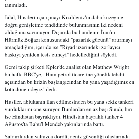
tanımladı.
Jalal, Husilerin çatışmayı Kızıldeniz'in daha kuzeyine
doğru genişletme tehdidinde bulunmasının iki nedeni
olduğunu savunuyor. Dışarıda bu hamlenin İran'ın
Hürmüz Boğazı konusundaki "pazarlık gücünü" artırmayı
amaçladığını, içeride ise "Riyad üzerindeki zorlayıcı
baskıyı yeniden tesis etmeyi" hedeflediğini söyledi.
Gemi takip şirketi Kpler'de analist olan Matthew Wright
bu hafta BBC'ye, "Ham petrol ticaretine yönelik tehdit
açısından bu krizin başlangıcından bu yana yaşadığımız en
kötü dönemdeyiz" dedi.
Husiler, ablukanın ilan edilmesinden bu yana sekiz tankeri
vurduklarını öne sürüyor. Bunlardan en az beşi Suudi, biri
ise Hindistan bayraklıydı. Hindistan bayraklı tanker 4
Ağustos'ta Babu'l Mendeb yakınlarında battı.
Saldırılardan yalnızca dördü, deniz güvenliği olaylarında