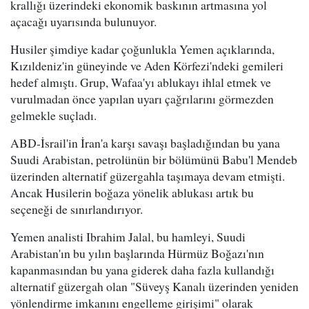
krallığı üzerindeki ekonomik baskının artmasına yol
açacağı uyarısında bulunuyor.
Husiler şimdiye kadar çoğunlukla Yemen açıklarında,
Kızıldeniz'in güneyinde ve Aden Körfezi'ndeki gemileri
hedef almıştı. Grup, Wafaa'yı ablukayı ihlal etmek ve
vurulmadan önce yapılan uyarı çağrılarını görmezden
gelmekle suçladı.
ABD-İsrail'in İran'a karşı savaşı başladığından bu yana
Suudi Arabistan, petrolünün bir bölümünü Babu'l Mendeb
üzerinden alternatif güzergahla taşımaya devam etmişti.
Ancak Husilerin boğaza yönelik ablukası artık bu
seçeneği de sınırlandırıyor.
Yemen analisti Ibrahim Jalal, bu hamleyi, Suudi
Arabistan'ın bu yılın başlarında Hürmüz Boğazı'nın
kapanmasından bu yana giderek daha fazla kullandığı
alternatif güzergah olan "Süveyş Kanalı üzerinden yeniden
yönlendirme imkanını engelleme girişimi" olarak