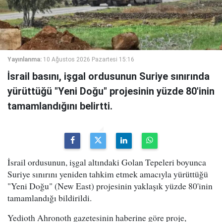
Yayınlanma:
10 Ağustos 2026 Pazartesi 15:16
İsrail basını, işgal ordusunun Suriye sınırında
yürüttüğü "Yeni Doğu" projesinin yüzde 80'inin
tamamlandığını belirtti.
İsrail ordusunun, işgal altındaki Golan Tepeleri boyunca
Suriye sınırını yeniden tahkim etmek amacıyla yürüttüğü
"Yeni Doğu" (New East) projesinin yaklaşık yüzde 80'inin
tamamlandığı bildirildi.
Yedioth Ahronoth gazetesinin haberine göre proje,