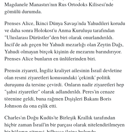
Magdanele Manastırı'nın Rus Ortodoks Kilisesi'nde
gömülü durumda.
Prenses Alice, İkinci Dünya Savaşı'nda Yahudileri korudu
ve daha sonra Holokost'u Anma Kuruluşu tarafından
"Uluslarası Dürüstler"den biri olarak onurlandırıldı.
İncil'de adı geçen bir Yahudi mezarlığı olan Zeytin Dağı,
Yahudi olmayan birçok kişinin de mezarını barındırıyor.
Prenses Alice bunların en ünlülerinden biri.
Prensin ziyareti, İngiliz kraliyet ailesinin İsrail devletine
olan resmi ziyaretleri konusundaki 'çekinik' politik
duruşunu da tersine çevirdi. Onların nadir ziyaretleri hep
"şahsi ziyaretler" olarak adlandırıldı. Peres'in cenaze
törenine geldi, buna rağmen Dışişleri Bakanı Boris
Johnson da ona eşlik etti.
Charles'ın Doğu Kudüs'te Birleşik Krallık tarafından
hiçbir zaman İsrail'in bir parçası olarak nitelendirilmeyen
bir bölgeye gitmesi, bilhassa ilginç bulundu.