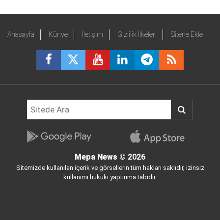
Anasayfa
Künye
İletişim
Gizlilik İlkeleri
Sitene Ekle
Mepa News
© 2026
Sitemizde kullanılan içerik ve görsellerin tüm hakları saklıdır, izinsiz
kullanımı hukuki yaptırıma tabidir.