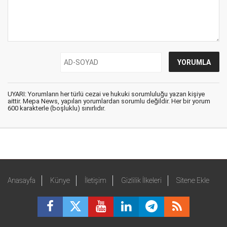
UYARI: Yorumların her türlü cezai ve hukuki sorumluluğu yazan kişiye
aittir. Mepa News, yapılan yorumlardan sorumlu değildir. Her bir yorum
600 karakterle (boşluklu) sınırlıdır.
Anasayfa
Künye
İletişim
Gizlilik İlkeleri
Sitene Ekle