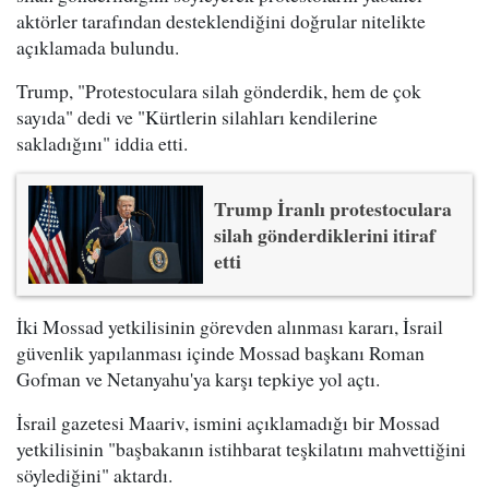
aktörler tarafından desteklendiğini doğrular nitelikte
açıklamada bulundu.
Trump, "Protestoculara silah gönderdik, hem de çok
sayıda" dedi ve "Kürtlerin silahları kendilerine
sakladığını" iddia etti.
Trump İranlı protestoculara
silah gönderdiklerini itiraf
etti
İki Mossad yetkilisinin görevden alınması kararı, İsrail
güvenlik yapılanması içinde Mossad başkanı Roman
Gofman ve Netanyahu'ya karşı tepkiye yol açtı.
İsrail gazetesi Maariv, ismini açıklamadığı bir Mossad
yetkilisinin "başbakanın istihbarat teşkilatını mahvettiğini
söylediğini" aktardı.