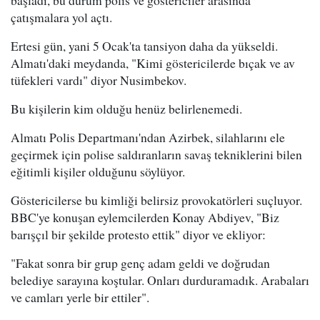
başladı, bu durum polis ve göstericiler arasında
çatışmalara yol açtı.
Ertesi gün, yani 5 Ocak'ta tansiyon daha da yükseldi.
Almatı'daki meydanda, "Kimi göstericilerde bıçak ve av
tüfekleri vardı" diyor Nusimbekov.
Bu kişilerin kim olduğu henüz belirlenemedi.
Almatı Polis Departmanı'ndan Azirbek, silahlarını ele
geçirmek için polise saldıranların savaş tekniklerini bilen
eğitimli kişiler olduğunu söylüyor.
Göstericilerse bu kimliği belirsiz provokatörleri suçluyor.
BBC'ye konuşan eylemcilerden Konay Abdiyev, "Biz
barışçıl bir şekilde protesto ettik" diyor ve ekliyor:
"Fakat sonra bir grup genç adam geldi ve doğrudan
belediye sarayına koştular. Onları durduramadık. Arabaları
ve camları yerle bir ettiler".