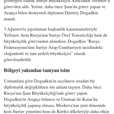
göstergesi olarak Suriye Büyükelçisi Aleksandr Yefimov'u
görevden aldı. Yerine, daha önce Şam'da görev yapan ve
Arapça bilen deneyimli diplomat Dmitriy Dogadkin
atandı.
3 Ağustos'ta yayınlanan başkanlık kararnameleriyle
Yefimov, hem Rusya'nın Suriye Özel Temsilciliği hem de
büyükelçilik görevinden alınırken, Dogadkin "Rusya
Federasyonu'nun Suriye Arap Cumhuriyeti nezdindeki
olağanüstü ve tam yetkili büyükelçisi" olarak
görevlendirildi.
Bölgeyi yakından tanıyan isim
Uzmanlara göre Dogadkin'in seçilmesi sıradan bir
diplomatik değişiklikten öte anlam taşıyor. Daha önce
Rusya'nın Şam Büyükelçiliği'nde görev yapan
Dogadkin'in Arapça bilmesi ve Umman ile Katar'da
büyükelçilik yapmış olması, Moskova'nın yeni dönemde
hem Suriye yönetimi hem de Körfez ülkeleriyle daha etkin