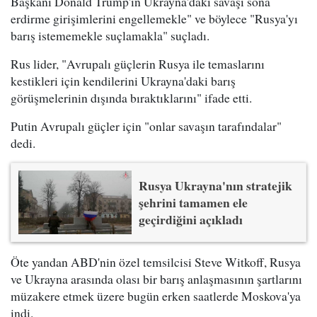
Başkanı Donald Trump'ın Ukrayna'daki savaşı sona
erdirme girişimlerini engellemekle" ve böylece "Rusya'yı
barış istememekle suçlamakla" suçladı.
Rus lider, "Avrupalı güçlerin Rusya ile temaslarını
kestikleri için kendilerini Ukrayna'daki barış
görüşmelerinin dışında bıraktıklarını" ifade etti.
Putin Avrupalı güçler için "onlar savaşın tarafındalar"
dedi.
Rusya Ukrayna'nın stratejik
şehrini tamamen ele
geçirdiğini açıkladı
Öte yandan ABD'nin özel temsilcisi Steve Witkoff, Rusya
ve Ukrayna arasında olası bir barış anlaşmasının şartlarını
müzakere etmek üzere bugün erken saatlerde Moskova'ya
indi.