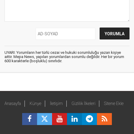
UYARI: Yorumların her türlü cezai ve hukuki sorumluluğu yazan kişiye
aittir. Mepa News, yapılan yorumlardan sorumlu değildir. Her bir yorum
600 karakterle (boşluklu) sınırlıdır.
Anasayfa
Künye
İletişim
Gizlilik İlkeleri
Sitene Ekle