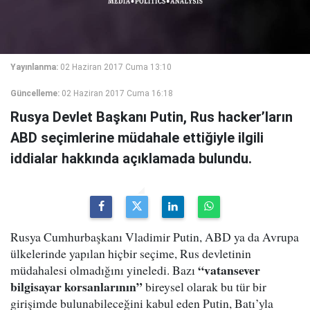
Yayınlanma:
02 Haziran 2017 Cuma 13:10
Güncelleme:
02 Haziran 2017 Cuma 16:18
Rusya Devlet Başkanı Putin, Rus hacker’ların
ABD seçimlerine müdahale ettiğiyle ilgili
iddialar hakkında açıklamada bulundu.
Rusya Cumhurbaşkanı Vladimir Putin, ABD ya da Avrupa
ülkelerinde yapılan hiçbir seçime, Rus devletinin
“vatansever
müdahalesi olmadığını yineledi. Bazı
bilgisayar korsanlarının”
bireysel olarak bu tür bir
girişimde bulunabileceğini kabul eden Putin, Batı’yla