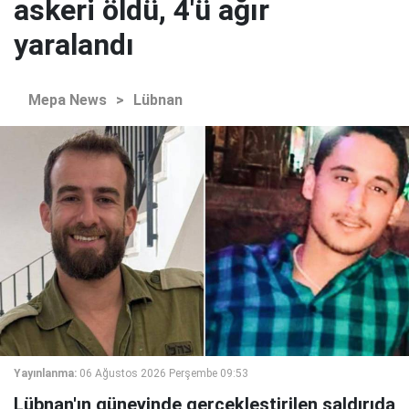
askeri öldü, 4'ü ağır
yaralandı
Mepa News
>
Lübnan
Yayınlanma:
06 Ağustos 2026 Perşembe 09:53
Lübnan'ın güneyinde gerçekleştirilen saldırıda