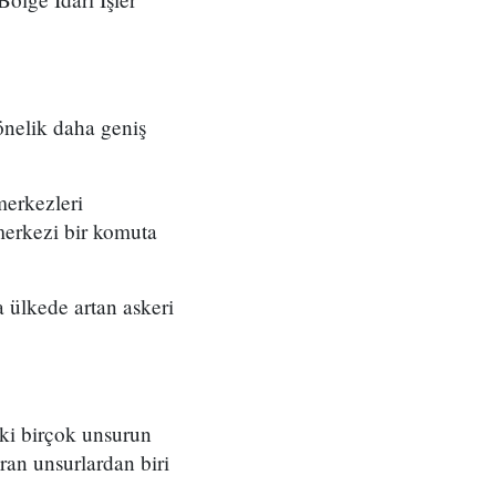
önelik daha geniş
merkezleri
merkezi bir komuta
 ülkede artan askeri
eki birçok unsurun
ran unsurlardan biri