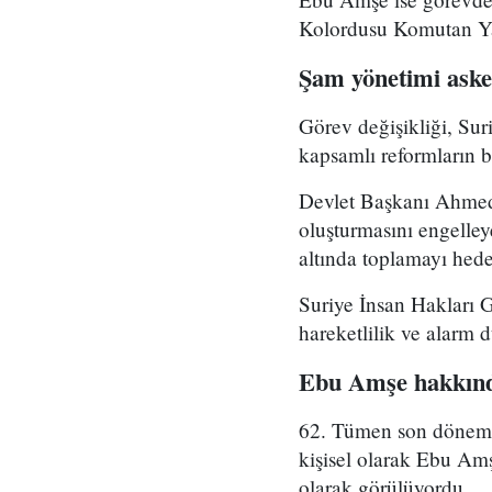
Kolordusu Komutan Yar
Şam yönetimi asker
Görev değişikliği, Su
kapsamlı reformların bi
Devlet Başkanı Ahmed 
oluşturmasını engelle
altında toplamayı hedef
Suriye İnsan Hakları 
hareketlilik ve alarm 
Ebu Amşe hakkınd
62. Tümen son dönemde 
kişisel olarak Ebu Amş
olarak görülüyordu.