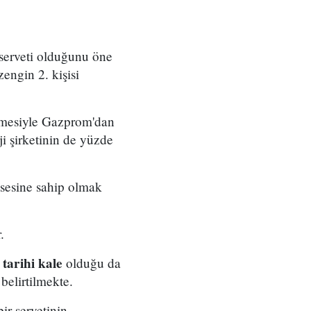
r serveti olduğunu öne
engin 2. kişisi
ökmesiyle Gazprom'dan
i şirketinin de yüzde
ssesine sahip olmak
.
tarihi kale
e
olduğu da
belirtilmekte.
ir servetinin