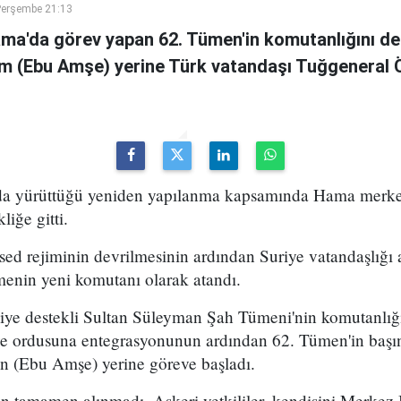
Perşembe 21:13
ama'da görev yapan 62. Tümen'in komutanlığını de
m (Ebu Amşe) yerine Türk vatandaşı Tuğgenera
uda yürüttüğü yeniden yapılanma kapsamında Hama merke
iğe gitti.
ed rejiminin devrilmesinin ardından Suriye vatandaşlığı
enin yeni komutanı olarak atandı.
kiye destekli Sultan Süleyman Şah Tümeni'nin komutanlığ
ye ordusuna entegrasyonunun ardından 62. Tümen'in başın
 (Ebu Amşe) yerine göreve başladı.
 tamamen alınmadı. Askeri yetkililer, kendisini Merkez B