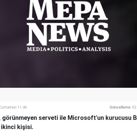
umartesi 11:46
Güncelleme:
02
, görünmeyen serveti ile Microsoft'un kurucusu Bi
kinci kişisi.