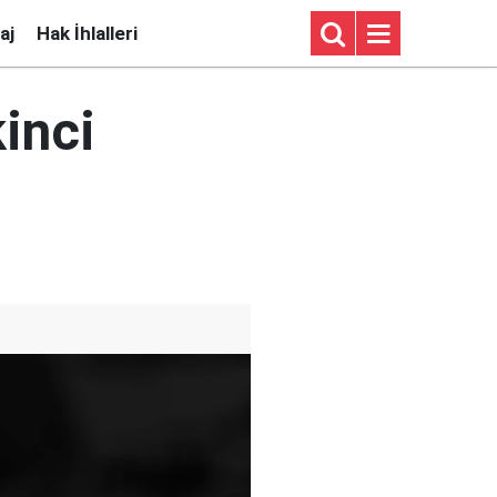
aj
Hak İhlalleri
inci