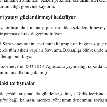
dımcılığı görevine kaydırdı.
i yapıyı güçlendirmeyi hedefliyor
riye ordusunda komuta yapısını yeniden şekillendirmeye y
r parçası olarak değerlendiriliyor.
Şara yönetiminin, eski muhalif grupların bağımsız güç 
yerek tüm askeri yapıları Savunma Bakanlığı bünyesinde 
lediği belirtiliyor.
Gözlemevi'nin (SOHR) 4 Ağustos'ta yayınladığı raporda da
durumuna dikkat çekilmişti.
aki tartışmalar
çeşitli tartışmalarla gündeme gelmişti. Birlik içerisind
e'ye bağlı kalması, merkezi yönetimin denetimini zorlaştı