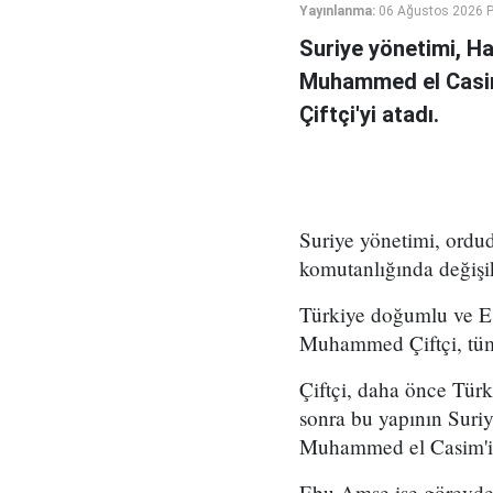
Yayınlanma:
06 Ağustos 2026 
Suriye yönetimi, H
Muhammed el Casi
Çiftçi'yi atadı.
Suriye yönetimi, ord
komutanlığında değişikl
Türkiye doğumlu ve Es
Muhammed Çiftçi, tüm
Çiftçi, daha önce Tür
sonra bu yapının Suri
Muhammed el Casim'in
Ebu Amşe ise görevden