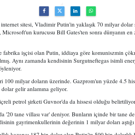
internet sitesi, Vladimir Putin'in yaklaşık 70 milyar dola
i, Microsoft'un kurucusu Bill Gates'ten sonra dünyanın en z
de fabrika işçisi olan Putin, iddiaya göre komuniszmin ç
almış. Aynı zamanda kendisinin Surgutneftegas isimli enerj
öyleniyor.
iri 100 milyar doların üzerinde. Gazprom'un yüzde 4.5 hi
dolar gelir anlamına geliyor.
çreli petrol şirketi Guvnor'da da hissesi olduğu belirtiliyor
a '20 tane villası var' deniyor. Bunların içinde bir tane d
isinin gayrimenkullerinin değerinin 1 milyar doları aştığı 
llık kazancı 187 bin dolar olan Putin'in 500 bin dolarlık b