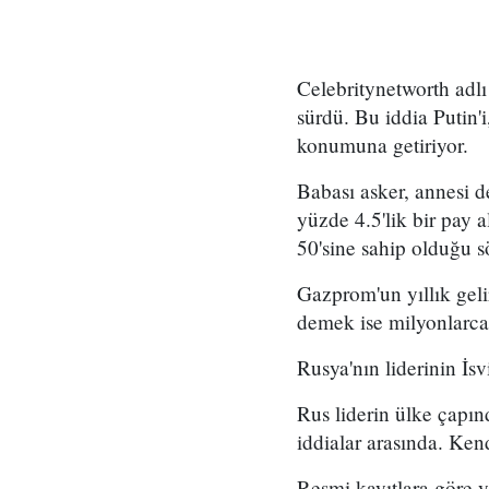
Celebritynetworth adlı 
sürdü. Bu iddia Putin'
konumuna getiriyor.
Babası asker, annesi 
yüzde 4.5'lik bir pay 
50'sine sahip olduğu s
Gazprom'un yıllık gel
demek ise milyonlarca 
Rusya'nın liderinin İsvi
Rus liderin ülke çapınd
iddialar arasında. Kend
Resmi kayıtlara
göre yı