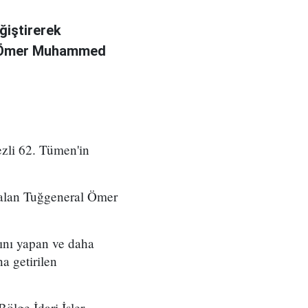
ğiştirerek
l Ömer Muhammed
zli 62. Tümen'in
 alan Tuğgeneral Ömer
ını yapan ve daha
a getirilen
ölge İdari İşler