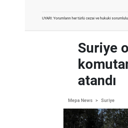
UYARI: Yorumların her türlü cezai ve hukuki sorumlulu
Suriye 
komutan
atandı
Mepa News
>
Suriye