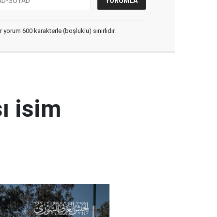
yorum 600 karakterle (boşluklu) sınırlıdır.
ı isim