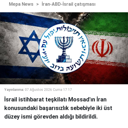
Mepa News
>
İran-ABD-İsrail çatışması
Yayınlanma:
07 Ağustos 2026 Cuma 17:17
İsrail istihbarat teşkilatı Mossad'ın İran
konusundaki başarısızlık sebebiyle iki üst
düzey ismi görevden aldığı bildirildi.