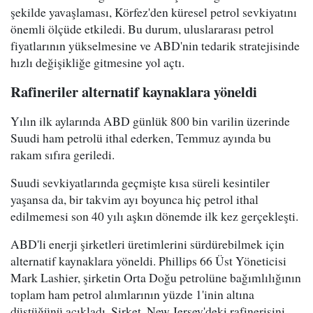
şekilde yavaşlaması, Körfez'den küresel petrol sevkiyatını
önemli ölçüde etkiledi. Bu durum, uluslararası petrol
fiyatlarının yükselmesine ve ABD'nin tedarik stratejisinde
hızlı değişikliğe gitmesine yol açtı.
Rafineriler alternatif kaynaklara yöneldi
Yılın ilk aylarında ABD günlük 800 bin varilin üzerinde
Suudi ham petrolü ithal ederken, Temmuz ayında bu
rakam sıfıra geriledi.
Suudi sevkiyatlarında geçmişte kısa süreli kesintiler
yaşansa da, bir takvim ayı boyunca hiç petrol ithal
edilmemesi son 40 yılı aşkın dönemde ilk kez gerçekleşti.
ABD'li enerji şirketleri üretimlerini sürdürebilmek için
alternatif kaynaklara yöneldi. Phillips 66 Üst Yöneticisi
Mark Lashier, şirketin Orta Doğu petrolüne bağımlılığının
toplam ham petrol alımlarının yüzde 1'inin altına
düştüğünü açıkladı. Şirket, New Jersey'deki rafinerisini