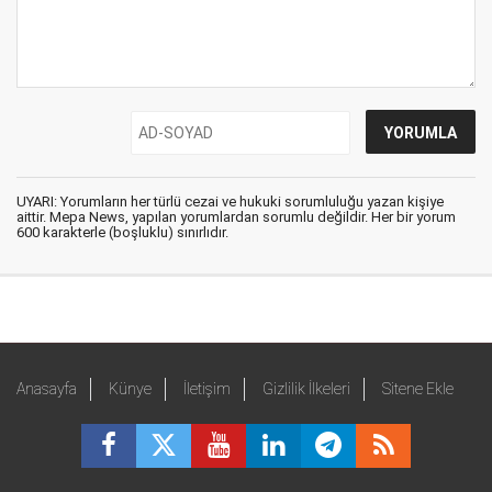
UYARI: Yorumların her türlü cezai ve hukuki sorumluluğu yazan kişiye
aittir. Mepa News, yapılan yorumlardan sorumlu değildir. Her bir yorum
600 karakterle (boşluklu) sınırlıdır.
Anasayfa
Künye
İletişim
Gizlilik İlkeleri
Sitene Ekle