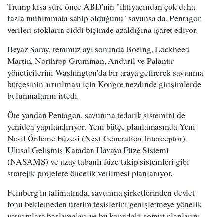
Trump kısa süre önce ABD'nin "ihtiyacından çok daha
fazla mühimmata sahip olduğunu" savunsa da, Pentagon
verileri stokların ciddi biçimde azaldığına işaret ediyor.
Beyaz Saray, temmuz ayı sonunda Boeing, Lockheed
Martin, Northrop Grumman, Anduril ve Palantir
yöneticilerini Washington'da bir araya getirerek savunma
bütçesinin artırılması için Kongre nezdinde girişimlerde
bulunmalarını istedi.
Öte yandan Pentagon, savunma tedarik sistemini de
yeniden yapılandırıyor. Yeni bütçe planlamasında Yeni
Nesil Önleme Füzesi (Next Generation Interceptor),
Ulusal Gelişmiş Karadan Havaya Füze Sistemi
(NASAMS) ve uzay tabanlı füze takip sistemleri gibi
stratejik projelere öncelik verilmesi planlanıyor.
Feinberg'in talimatında, savunma şirketlerinden devlet
fonu beklemeden üretim tesislerini genişletmeye yönelik
yatırımlara başlamaları ve bu konudaki somut planlarını