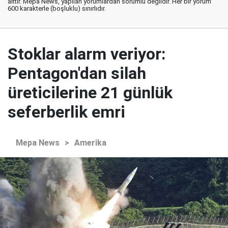
aittir. Mepa News, yapılan yorumlardan sorumlu değildir. Her bir yorum
600 karakterle (boşluklu) sınırlıdır.
Stoklar alarm veriyor:
Pentagon'dan silah
üreticilerine 21 günlük
seferberlik emri
Mepa News
>
Amerika