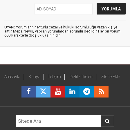
UYARI: Yorumların her türlü cezai ve hukuki sorumluluğu yazan kişiye
aittir. Mepa News, yapılan yorumlardan sorumlu değildir. Her bir yorum
600 karakterle (boşluklu) sınırlıdır.
Anasayfa
Künye
İletişim
Gizlilik İlkeleri
Sitene Ekle