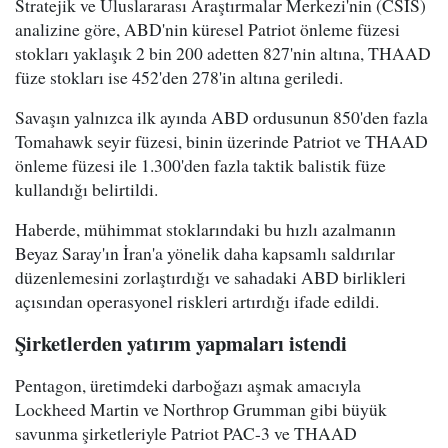
Stratejik ve Uluslararası Araştırmalar Merkezi'nin (CSIS)
analizine göre, ABD'nin küresel Patriot önleme füzesi
stokları yaklaşık 2 bin 200 adetten 827'nin altına, THAAD
füze stokları ise 452'den 278'in altına geriledi.
Savaşın yalnızca ilk ayında ABD ordusunun 850'den fazla
Tomahawk seyir füzesi, binin üzerinde Patriot ve THAAD
önleme füzesi ile 1.300'den fazla taktik balistik füze
kullandığı belirtildi.
Haberde, mühimmat stoklarındaki bu hızlı azalmanın
Beyaz Saray'ın İran'a yönelik daha kapsamlı saldırılar
düzenlemesini zorlaştırdığı ve sahadaki ABD birlikleri
açısından operasyonel riskleri artırdığı ifade edildi.
Şirketlerden yatırım yapmaları istendi
Pentagon, üretimdeki darboğazı aşmak amacıyla
Lockheed Martin ve Northrop Grumman gibi büyük
savunma şirketleriyle Patriot PAC-3 ve THAAD