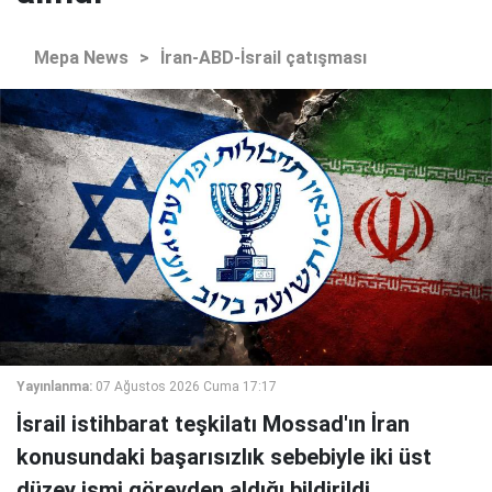
Mepa News
>
İran-ABD-İsrail çatışması
Yayınlanma:
07 Ağustos 2026 Cuma 17:17
İsrail istihbarat teşkilatı Mossad'ın İran
konusundaki başarısızlık sebebiyle iki üst
düzey ismi görevden aldığı bildirildi.