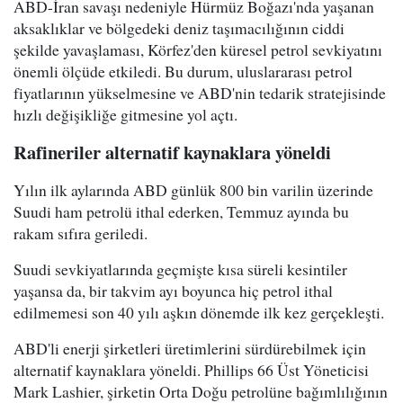
ABD-İran savaşı nedeniyle Hürmüz Boğazı'nda yaşanan
aksaklıklar ve bölgedeki deniz taşımacılığının ciddi
şekilde yavaşlaması, Körfez'den küresel petrol sevkiyatını
önemli ölçüde etkiledi. Bu durum, uluslararası petrol
fiyatlarının yükselmesine ve ABD'nin tedarik stratejisinde
hızlı değişikliğe gitmesine yol açtı.
Rafineriler alternatif kaynaklara yöneldi
Yılın ilk aylarında ABD günlük 800 bin varilin üzerinde
Suudi ham petrolü ithal ederken, Temmuz ayında bu
rakam sıfıra geriledi.
Suudi sevkiyatlarında geçmişte kısa süreli kesintiler
yaşansa da, bir takvim ayı boyunca hiç petrol ithal
edilmemesi son 40 yılı aşkın dönemde ilk kez gerçekleşti.
ABD'li enerji şirketleri üretimlerini sürdürebilmek için
alternatif kaynaklara yöneldi. Phillips 66 Üst Yöneticisi
Mark Lashier, şirketin Orta Doğu petrolüne bağımlılığının