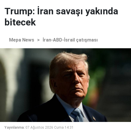
Trump: İran savaşı yakında
bitecek
Mepa News
>
İran-ABD-İsrail çatışması
Yayınlanma:
07 Ağustos 2026 Cuma 14:31