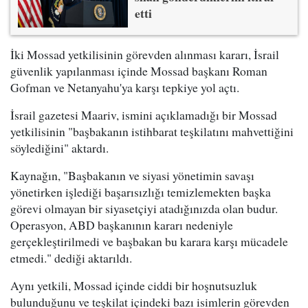
etti
İki Mossad yetkilisinin görevden alınması kararı, İsrail
güvenlik yapılanması içinde Mossad başkanı Roman
Gofman ve Netanyahu'ya karşı tepkiye yol açtı.
İsrail gazetesi Maariv, ismini açıklamadığı bir Mossad
yetkilisinin "başbakanın istihbarat teşkilatını mahvettiğini
söylediğini" aktardı.
Kaynağın, "Başbakanın ve siyasi yönetimin savaşı
yönetirken işlediği başarısızlığı temizlemekten başka
görevi olmayan bir siyasetçiyi atadığınızda olan budur.
Operasyon, ABD başkanının kararı nedeniyle
gerçekleştirilmedi ve başbakan bu karara karşı mücadele
etmedi." dediği aktarıldı.
Aynı yetkili, Mossad içinde ciddi bir hoşnutsuzluk
bulunduğunu ve teşkilat içindeki bazı isimlerin görevden