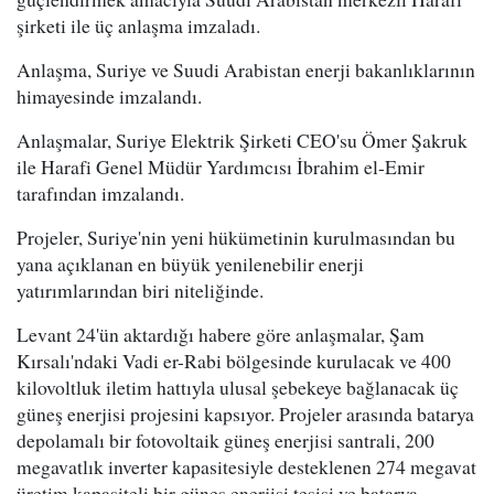
şirketi ile üç anlaşma imzaladı.
Anlaşma, Suriye ve Suudi Arabistan enerji bakanlıklarının
himayesinde imzalandı.
Anlaşmalar, Suriye Elektrik Şirketi CEO'su Ömer Şakruk
ile Harafi Genel Müdür Yardımcısı İbrahim el-Emir
tarafından imzalandı.
Projeler, Suriye'nin yeni hükümetinin kurulmasından bu
yana açıklanan en büyük yenilenebilir enerji
yatırımlarından biri niteliğinde.
Levant 24'ün aktardığı habere göre anlaşmalar, Şam
Kırsalı'ndaki Vadi er-Rabi bölgesinde kurulacak ve 400
kilovoltluk iletim hattıyla ulusal şebekeye bağlanacak üç
güneş enerjisi projesini kapsıyor. Projeler arasında batarya
depolamalı bir fotovoltaik güneş enerjisi santrali, 200
megavatlık inverter kapasitesiyle desteklenen 274 megavat
üretim kapasiteli bir güneş enerjisi tesisi ve batarya