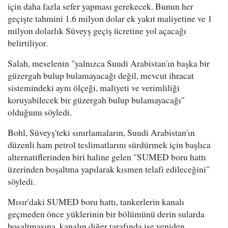
için daha fazla sefer yapması gerekecek. Bunun her
geçişte tahmini 1.6 milyon dolar ek yakıt maliyetine ve 1
milyon dolarlık Süveyş geçiş ücretine yol açacağı
belirtiliyor.
Salah, meselenin "yalnızca Suudi Arabistan'ın başka bir
güzergah bulup bulamayacağı değil, mevcut ihracat
sistemindeki aynı ölçeği, maliyeti ve verimliliği
koruyabilecek bir güzergah bulup bulamayacağı"
olduğunu söyledi.
Bohl, Süveyş'teki sınırlamaların, Suudi Arabistan'ın
düzenli ham petrol teslimatlarını sürdürmek için başlıca
alternatiflerinden biri haline gelen "SUMED boru hattı
üzerinden boşaltma yapılarak kısmen telafi edileceğini"
söyledi.
Mısır'daki SUMED boru hattı, tankerlerin kanalı
geçmeden önce yüklerinin bir bölümünü derin sularda
boşaltmasına, kanalın diğer tarafında ise yeniden