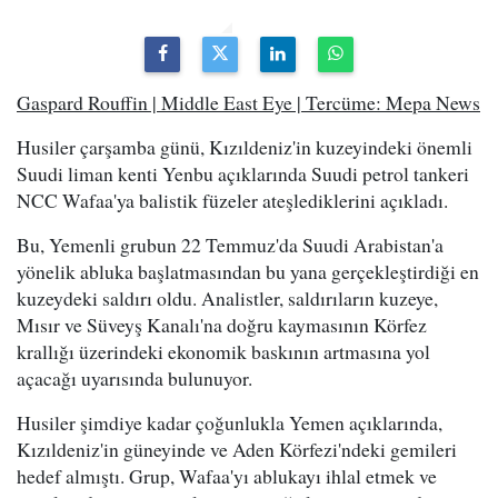
Gaspard Rouffin | Middle East Eye | Tercüme: Mepa News
Husiler çarşamba günü, Kızıldeniz'in kuzeyindeki önemli
Suudi liman kenti Yenbu açıklarında Suudi petrol tankeri
NCC Wafaa'ya balistik füzeler ateşlediklerini açıkladı.
Bu, Yemenli grubun 22 Temmuz'da Suudi Arabistan'a
yönelik abluka başlatmasından bu yana gerçekleştirdiği en
kuzeydeki saldırı oldu. Analistler, saldırıların kuzeye,
Mısır ve Süveyş Kanalı'na doğru kaymasının Körfez
krallığı üzerindeki ekonomik baskının artmasına yol
açacağı uyarısında bulunuyor.
Husiler şimdiye kadar çoğunlukla Yemen açıklarında,
Kızıldeniz'in güneyinde ve Aden Körfezi'ndeki gemileri
hedef almıştı. Grup, Wafaa'yı ablukayı ihlal etmek ve