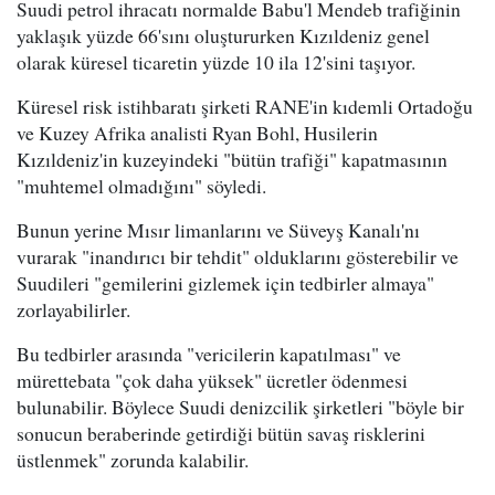
Suudi petrol ihracatı normalde Babu'l Mendeb trafiğinin
yaklaşık yüzde 66'sını oluştururken Kızıldeniz genel
olarak küresel ticaretin yüzde 10 ila 12'sini taşıyor.
Küresel risk istihbaratı şirketi RANE'in kıdemli Ortadoğu
ve Kuzey Afrika analisti Ryan Bohl, Husilerin
Kızıldeniz'in kuzeyindeki "bütün trafiği" kapatmasının
"muhtemel olmadığını" söyledi.
Bunun yerine Mısır limanlarını ve Süveyş Kanalı'nı
vurarak "inandırıcı bir tehdit" olduklarını gösterebilir ve
Suudileri "gemilerini gizlemek için tedbirler almaya"
zorlayabilirler.
Bu tedbirler arasında "vericilerin kapatılması" ve
mürettebata "çok daha yüksek" ücretler ödenmesi
bulunabilir. Böylece Suudi denizcilik şirketleri "böyle bir
sonucun beraberinde getirdiği bütün savaş risklerini
üstlenmek" zorunda kalabilir.