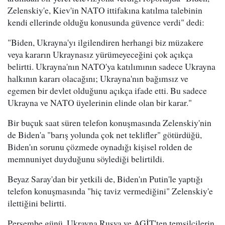
Zelenskiy'e, Kiev'in NATO ittifakına katılma talebinin
kendi ellerinde olduğu konusunda güvence verdi" dedi:
"Biden, Ukrayna'yı ilgilendiren herhangi biz müzakere
veya kararın Ukraynasız yürümeyeceğini çok açıkça
belirtti. Ukrayna'nın NATO'ya katılımının sadece Ukrayna
halkının kararı olacağını; Ukrayna'nın bağımsız ve
egemen bir devlet olduğunu açıkça ifade etti. Bu sadece
Ukrayna ve NATO üyelerinin elinde olan bir karar."
Bir buçuk saat süren telefon konuşmasında Zelenskiy'nin
de Biden'a "barış yolunda çok net teklifler" götürdüğü,
Biden'ın sorunu çözmede oynadığı kişisel rolden de
memnuniyet duyduğunu söylediği belirtildi.
Beyaz Saray'dan bir yetkili de, Biden'ın Putin'le yaptığı
telefon konuşmasında "hiç taviz vermediğini" Zelenskiy'e
ilettiğini belirtti.
Perşembe günü, Ukrayna Rusya ve AGİT'ten temsilcilerin