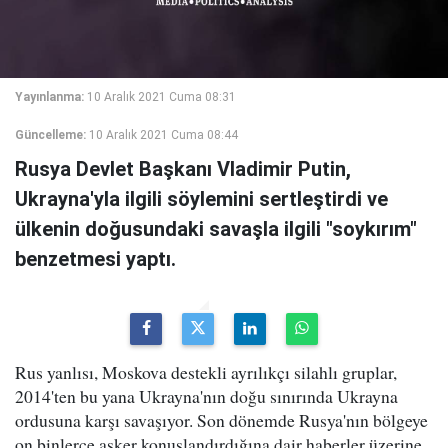
Yayınlanma:
10 Aralık 2021 Cuma 08:31
Güncelleme:
10 Aralık 2021 Cuma 08:44
Rusya Devlet Başkanı Vladimir Putin,
Ukrayna'yla ilgili söylemini sertleştirdi ve
ülkenin doğusundaki savaşla ilgili "soykırım"
benzetmesi yaptı.
Rus yanlısı, Moskova destekli ayrılıkçı silahlı gruplar,
2014'ten bu yana Ukrayna'nın doğu sınırında Ukrayna
ordusuna karşı savaşıyor. Son dönemde Rusya'nın bölgeye
on binlerce asker konuşlandırdığına dair haberler üzerine