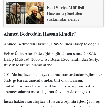
Eski Suriye Müftüsü
Hassun'a yöneltilen
suçlamalar neler?
Ahmed Bedreddin Hassun kimdir?
Ahmed Bedreddin Hassun, 1949 yılında Halep'te doğdu.
Ezher Üniversitesi'nde eğitim gördükten sonra 2002'de
Halep Müftüsü, 2005'te ise Beşar Esed tarafından Suriye
Büyük Müftüsü olarak atandı.
2011'de başlayan halk ayaklanmasının ardından rejimin en
önde gelen savunucularından biri olan Hassun,
muhaliflere yönelik sert açıklamaları ve rejimin askeri
operasyonlarını meşrulaştıran fetvalarıyla öne çıktı.
İnsan hakları kuruluşları, Hassun'u rejimin işlediği savaş
suçlarına dini meşruiyet sağlayan isimlerden biri olarak