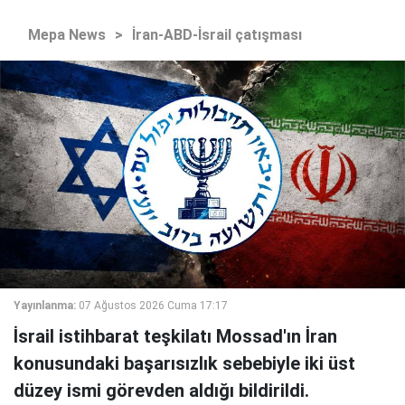
Mepa News
>
İran-ABD-İsrail çatışması
Yayınlanma:
07 Ağustos 2026 Cuma 17:17
İsrail istihbarat teşkilatı Mossad'ın İran
konusundaki başarısızlık sebebiyle iki üst
düzey ismi görevden aldığı bildirildi.