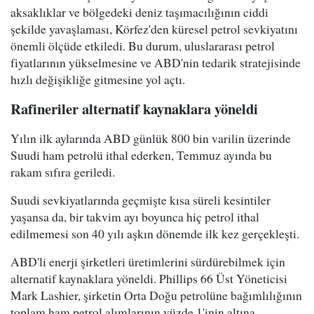
aksaklıklar ve bölgedeki deniz taşımacılığının ciddi
şekilde yavaşlaması, Körfez'den küresel petrol sevkiyatını
önemli ölçüde etkiledi. Bu durum, uluslararası petrol
fiyatlarının yükselmesine ve ABD'nin tedarik stratejisinde
hızlı değişikliğe gitmesine yol açtı.
Rafineriler alternatif kaynaklara yöneldi
Yılın ilk aylarında ABD günlük 800 bin varilin üzerinde
Suudi ham petrolü ithal ederken, Temmuz ayında bu
rakam sıfıra geriledi.
Suudi sevkiyatlarında geçmişte kısa süreli kesintiler
yaşansa da, bir takvim ayı boyunca hiç petrol ithal
edilmemesi son 40 yılı aşkın dönemde ilk kez gerçekleşti.
ABD'li enerji şirketleri üretimlerini sürdürebilmek için
alternatif kaynaklara yöneldi. Phillips 66 Üst Yöneticisi
Mark Lashier, şirketin Orta Doğu petrolüne bağımlılığının
toplam ham petrol alımlarının yüzde 1'inin altına