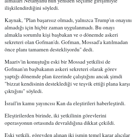
almaları Netanyahu'nun yeniden seçilme girişimiyle
ilişkilendirdiğini söyledi.
Kaynak, "Plan başarısız olmadı, yalnızca Trump'ın onayını
almadığı için hiçbir zaman uygulanmadı. Bu onayı
almakla sorumlu kişi başbakan ve o dönemde askeri
sekreteri olan Gofman'dı. Gofman, Mossad'a katılmadan
önce planı tamamen destekliyordu" dedi.
Maariv'in konuştuğu eski bir Mossad yetkilisi de
Gofman'ın başbakanın askeri sekreteri olarak görev
yaptığı dönemde plan üzerinde çalıştığını ancak şimdi
"bizzat kendisinin desteklediği ve teşvik ettiği plana karşı
çıktığını" söyledi.
İsrail'in kamu yayıncısı Kan da eleştirileri haberleştirdi.
Eleştirilerden birinde, iki yetkilinin görevlerini
operasyonun ortasında devraldığına dikkat çekildi.
Eski yetkili, görevden alınan iki ismin temel karar alıcılar