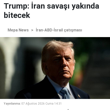
Trump: İran savaşı yakında
bitecek
Mepa News
>
İran-ABD-İsrail çatışması
Yayınlanma:
07 Ağustos 2026 Cuma 14:31