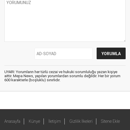
UYARI: Yorumların her türlü cezai ve hukuki sorumluluğu yazan kişiye
aittir. Mepa News, yapılan yorumlardan sorumlu değildir. Her bir yorum
600 karakterle (boşluklu) sınırlıdır.
Anasayfa
Künye
İletişim
Gizlilik İlkeleri
Sitene Ekle