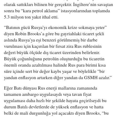
olarak sattıkları bilinen bir gerçektir. İngiltere’nin savaştan
sonra bu “kara petrol aklama” istasyonlarından toplamda
5.3 milyon ton yakıt ithal etti.
“Batının gücü Rusya’yı ekonomik krize sokmaya yeter”
diyen Robin Brooks’a göre bu gayriahlaki ticaret şekli
aslında Rusya’ya eşi benzeri görülmemiş bir darbe
vurulması için kaçırılan bir fırsat zira Rus rublesinin
değeri büyük ölçüde dış ticaret üzerinden belirlenir.
Büyük çoğunluğunu petrolün oluşturduğu bu ticaretin
önemli oranda azaltılması halinde Rus para birimi kısa
süre içinde sert bir değer kaybı yaşar ve böylelikle “bir
yandan enflasyon artarken diğer yandan da GSMH azalır.”
Eğer Batı dünyası Rus enerji mallarına zamanında
tamamen ambargo uygulasaydı veya tavan fiyat
uygulaması daha hızlı bir şekilde hayata geçirilseydi bu
durum Batılı devletlerde de yüksek enflasyon ve hatta
belki de mali durgunluğa yol açacaktı diyen Brooks, “bu