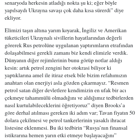
senaryoda herkesin atladığı nokta şu ki; eğer böyle
yapılsaydı Ukrayna savaşı çok daha kısa sürerdi” diye
ekliyor.
Elimizi taşın altına yarım koyarak, İngiliz ve Amerikan
tüketicileri Ukraynalı sivillerin hayatlarından değerli
görerek Rus petrolüne uygulanan yaptırımların etrafından
dolaşabilmesi gerekli zamanı biz kendi elimizle verdik.
Dünyanın diğer rejimlerinin bunu görüp notlar aldığı
kesin: artık petrol zengini her otokrasi biliyor ki
yaptıklarına amel ile itiraz etsek bile bizim refahımızın
anahtarı olan enerjiyi asla gözden çıkarmayız. “Resmen
petrol satan diğer devletlere kendimizin en ufak bir acı
çekmeye tahammülü olmadığını ve aldığımız tedbirlerden
nasıl kurtulabileceklerini öğretiyoruz” diyen Brooks’a
göre derhal atılması gereken iki adım var; Tavan fiyatın 50
dolara çekilmesi ve petrol tankerlerinin yasaklı ihracat
listesine eklenmesi. Bu iki tedbirin “Rusya’nın finansal
istikrarına hemen yarın etki etmeye başlayacağını”