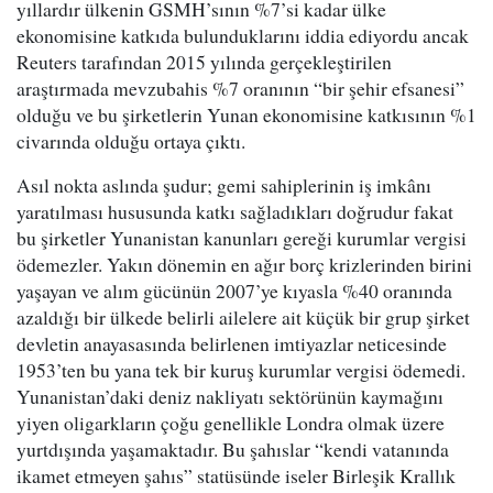
yıllardır ülkenin GSMH’sının %7’si kadar ülke
ekonomisine katkıda bulunduklarını iddia ediyordu ancak
Reuters tarafından 2015 yılında gerçekleştirilen
araştırmada mevzubahis %7 oranının “bir şehir efsanesi”
olduğu ve bu şirketlerin Yunan ekonomisine katkısının %1
civarında olduğu ortaya çıktı.
Asıl nokta aslında şudur; gemi sahiplerinin iş imkânı
yaratılması hususunda katkı sağladıkları doğrudur fakat
bu şirketler Yunanistan kanunları gereği kurumlar vergisi
ödemezler. Yakın dönemin en ağır borç krizlerinden birini
yaşayan ve alım gücünün 2007’ye kıyasla %40 oranında
azaldığı bir ülkede belirli ailelere ait küçük bir grup şirket
devletin anayasasında belirlenen imtiyazlar neticesinde
1953’ten bu yana tek bir kuruş kurumlar vergisi ödemedi.
Yunanistan’daki deniz nakliyatı sektörünün kaymağını
yiyen oligarkların çoğu genellikle Londra olmak üzere
yurtdışında yaşamaktadır. Bu şahıslar “kendi vatanında
ikamet etmeyen şahıs” statüsünde iseler Birleşik Krallık