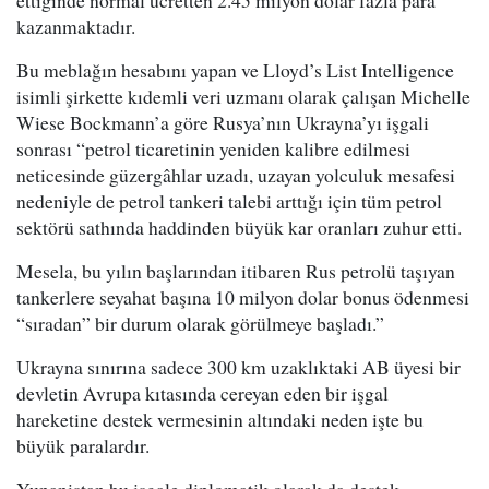
ettiğinde normal ücretten 2.45 milyon dolar fazla para
kazanmaktadır.
Bu meblağın hesabını yapan ve Lloyd’s List Intelligence
isimli şirkette kıdemli veri uzmanı olarak çalışan Michelle
Wiese Bockmann’a göre Rusya’nın Ukrayna’yı işgali
sonrası “petrol ticaretinin yeniden kalibre edilmesi
neticesinde güzergâhlar uzadı, uzayan yolculuk mesafesi
nedeniyle de petrol tankeri talebi arttığı için tüm petrol
sektörü sathında haddinden büyük kar oranları zuhur etti.
Mesela, bu yılın başlarından itibaren Rus petrolü taşıyan
tankerlere seyahat başına 10 milyon dolar bonus ödenmesi
“sıradan” bir durum olarak görülmeye başladı.”
Ukrayna sınırına sadece 300 km uzaklıktaki AB üyesi bir
devletin Avrupa kıtasında cereyan eden bir işgal
hareketine destek vermesinin altındaki neden işte bu
büyük paralardır.