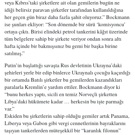
veya Kıbrıs’taki şirketlere ait olan gemilerin bugün ne
idiği belirsiz paravan şirketler tarafından kullanıldığına
her geçen gün biraz daha fazla şahit oluyoruz.” Bockmann
ise şunları ekliyor: “Son dönemde bir sürü ‘komisyoncu’
ortaya çıktı. Birisi elindeki petrol tankerini kâğıt üzerinde
tüm belgelere sahip bir şirkete veriyor ondan sonra altı
hafta içinde bir bakmışsınız bu gemi bir başka birine
satılmış.”
Putin’in başlattığı savaşta Rus devletinin Ukrayna’daki
şehirleri yerle bir edip binlerce Ukraynalı çocuğu kaçırdığı
bir ortamda Batılı şirketler bu gemilerden kazandıkları
paralarla Kremlin’e yardım ettiler. Bockmann diyor ki
“bunu herkes yaptı, sicili en temiz Norveçli şirketten
Libya’daki hükümete kadar … herkesin bu işte parmağı
var.”
Eskiden bu şirketlerin sahip olduğu gemiler artık Panama,
Liberya veya Gabon gibi vergi cennetlerinin bayraklarını
taşıyan tankerlerden müteşekkil bir “karanlık filonun”