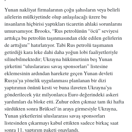
Yunan nakliyat firmalarının çoğu şahısların veya belirli
ailelerin mülkiyetinde olup anlaşılacağı üzere bu
insanların hiçbirisi yaptıkları ticaretin ahlaki sorunlarını
umursamıyor. Brooks, “Rus petrolünün “öcü” seviyesi
arttıkça bu petrolün taşınmasından elde edilen gelirlerin
de arttığını” hatırlatıyor. Tabi Rus petrolü taşımanın
getirdiği kara leke dahi daha yoğun lobi faaliyetleriyle
silinebilmektedir; Ukrayna hükümetinin beş Yunan
şirketini “uluslararası savaş sponsorları” listesine
eklemesinin ardından harekete geçen Yunan devleti
Rusya’ya yönelik uygulanması planlanan bir dizi
yaptırımın önünü kesti ve buna ilaveten Ukrayna’ya
gönderilecek yüz milyonlarca Euro değerindeki askeri
yardımları da bloke etti. Zuhur eden çıkmaz tam iki hafta
sürdükten sonra Brüksel’in araya girmesiyle Ukrayna,
Yunan şirketlerini uluslararası savaş sponsorları
listesinden çıkarmayı kabul ettikten sadece birkaç saat
sonra 11. yaptırım paketi onaylandı.