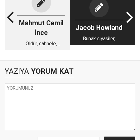
Mahmut Cemil
Jacob Howland
İnce
Bunak siyasiler,
Öldür, sahnele,
taraftar kitleler: ABD
pazarla: Oppenheimer,
artık bir 'zombi
bir Amerikan klasiği
devlet'
YAZIYA
YORUM KAT