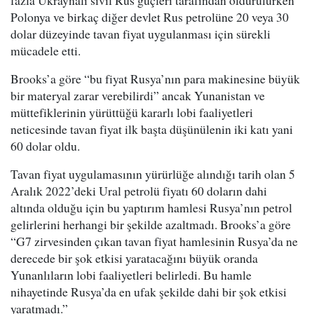
fazla Ukraynalı sivil Rus güçleri tarafından öldürülürken
Polonya ve birkaç diğer devlet Rus petrolüne 20 veya 30
dolar düzeyinde tavan fiyat uygulanması için sürekli
mücadele etti.
Brooks’a göre “bu fiyat Rusya’nın para makinesine büyük
bir materyal zarar verebilirdi” ancak Yunanistan ve
müttefiklerinin yürüttüğü kararlı lobi faaliyetleri
neticesinde tavan fiyat ilk başta düşünülenin iki katı yani
60 dolar oldu.
Tavan fiyat uygulamasının yürürlüğe alındığı tarih olan 5
Aralık 2022’deki Ural petrolü fiyatı 60 doların dahi
altında olduğu için bu yaptırım hamlesi Rusya’nın petrol
gelirlerini herhangi bir şekilde azaltmadı. Brooks’a göre
“G7 zirvesinden çıkan tavan fiyat hamlesinin Rusya’da ne
derecede bir şok etkisi yaratacağını büyük oranda
Yunanlıların lobi faaliyetleri belirledi. Bu hamle
nihayetinde Rusya’da en ufak şekilde dahi bir şok etkisi
yaratmadı.”