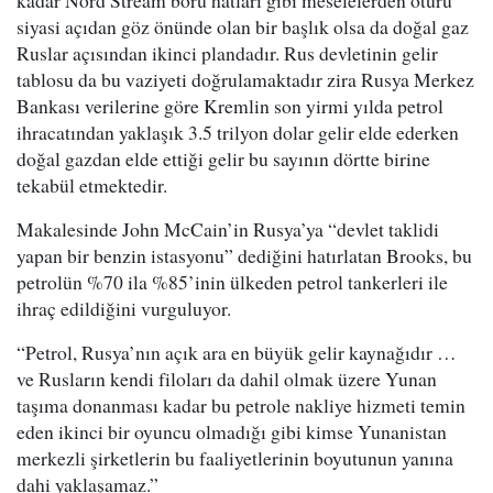
kadar Nord Stream boru hatları gibi meselelerden ötürü
siyasi açıdan göz önünde olan bir başlık olsa da doğal gaz
Ruslar açısından ikinci plandadır. Rus devletinin gelir
tablosu da bu vaziyeti doğrulamaktadır zira Rusya Merkez
Bankası verilerine göre Kremlin son yirmi yılda petrol
ihracatından yaklaşık 3.5 trilyon dolar gelir elde ederken
doğal gazdan elde ettiği gelir bu sayının dörtte birine
tekabül etmektedir.
Makalesinde John McCain’in Rusya’ya “devlet taklidi
yapan bir benzin istasyonu” dediğini hatırlatan Brooks, bu
petrolün %70 ila %85’inin ülkeden petrol tankerleri ile
ihraç edildiğini vurguluyor.
“Petrol, Rusya’nın açık ara en büyük gelir kaynağıdır …
ve Rusların kendi filoları da dahil olmak üzere Yunan
taşıma donanması kadar bu petrole nakliye hizmeti temin
eden ikinci bir oyuncu olmadığı gibi kimse Yunanistan
merkezli şirketlerin bu faaliyetlerinin boyutunun yanına
dahi yaklaşamaz.”