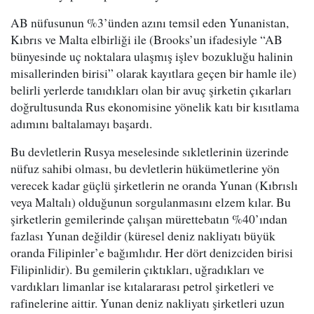
AB nüfusunun %3’ünden azını temsil eden Yunanistan,
Kıbrıs ve Malta elbirliği ile (Brooks’un ifadesiyle “AB
bünyesinde uç noktalara ulaşmış işlev bozukluğu halinin
misallerinden birisi” olarak kayıtlara geçen bir hamle ile)
belirli yerlerde tanıdıkları olan bir avuç şirketin çıkarları
doğrultusunda Rus ekonomisine yönelik katı bir kısıtlama
adımını baltalamayı başardı.
Bu devletlerin Rusya meselesinde sıkletlerinin üzerinde
nüfuz sahibi olması, bu devletlerin hükümetlerine yön
verecek kadar güçlü şirketlerin ne oranda Yunan (Kıbrıslı
veya Maltalı) olduğunun sorgulanmasını elzem kılar. Bu
şirketlerin gemilerinde çalışan mürettebatın %40’ından
fazlası Yunan değildir (küresel deniz nakliyatı büyük
oranda Filipinler’e bağımlıdır. Her dört denizciden birisi
Filipinlidir). Bu gemilerin çıktıkları, uğradıkları ve
vardıkları limanlar ise kıtalararası petrol şirketleri ve
rafinelerine aittir. Yunan deniz nakliyatı şirketleri uzun