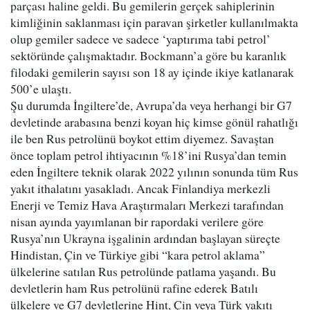
parçası haline geldi. Bu gemilerin gerçek sahiplerinin
kimliğinin saklanması için paravan şirketler kullanılmakta
olup gemiler sadece ve sadece ‘yaptırıma tabi petrol’
sektöründe çalışmaktadır. Bockmann’a göre bu karanlık
filodaki gemilerin sayısı son 18 ay içinde ikiye katlanarak
500’e ulaştı.
Şu durumda İngiltere’de, Avrupa’da veya herhangi bir G7
devletinde arabasına benzi koyan hiç kimse gönül rahatlığı
ile ben Rus petrolünü boykot ettim diyemez. Savaştan
önce toplam petrol ihtiyacının %18’ini Rusya’dan temin
eden İngiltere teknik olarak 2022 yılının sonunda tüm Rus
yakıt ithalatını yasakladı. Ancak Finlandiya merkezli
Enerji ve Temiz Hava Araştırmaları Merkezi tarafından
nisan ayında yayımlanan bir rapordaki verilere göre
Rusya’nın Ukrayna işgalinin ardından başlayan süreçte
Hindistan, Çin ve Türkiye gibi “kara petrol aklama”
ülkelerine satılan Rus petrolünde patlama yaşandı. Bu
devletlerin ham Rus petrolünü rafine ederek Batılı
ülkelere ve G7 devletlerine Hint, Çin veya Türk yakıtı