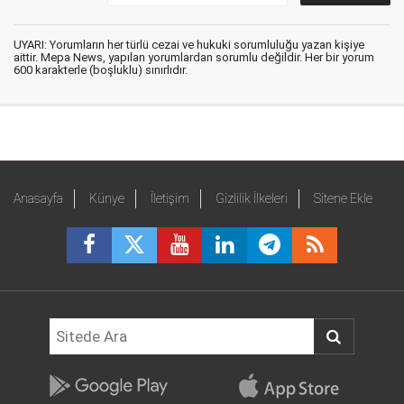
UYARI: Yorumların her türlü cezai ve hukuki sorumluluğu yazan kişiye
aittir. Mepa News, yapılan yorumlardan sorumlu değildir. Her bir yorum
600 karakterle (boşluklu) sınırlıdır.
Anasayfa
Künye
İletişim
Gizlilik İlkeleri
Sitene Ekle