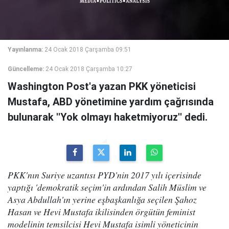
Yayınlanma:
24 Ocak 2018 Çarşamba 09:51
Güncelleme:
24 Ocak 2018 Çarşamba 10:27
Washington Post'a yazan PKK yöneticisi
Mustafa, ABD yönetimine yardım çağrısında
bulunarak ''Yok olmayı haketmiyoruz'' dedi.
PKK'nın Suriye uzantısı PYD'nin 2017 yılı içerisinde
yaptığı 'demokratik seçim'in ardından Salih Müslim ve
Asya Abdullah'ın yerine eşbaşkanlığa seçilen Şahoz
Hasan ve Hevi Mustafa ikilisinden örgütün feminist
modelinin temsilcisi Hevi Mustafa isimli yöneticinin