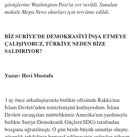
görüşlerine Washington Post'ta yer verildi. Sunulan
makale Mepa News okurları için tercüme edildi.
BİZ SURİYE'DE DEMOKRASİYİ İNŞA ETMEYE
ÇALIŞIYORUZ, TÜRKİYE NEDEN BİZE
SALDIRIYOR?
Yazar: Hevi Mustafa
3 ay önce arkadaşlarımla birlikte ofisimde Rakka'nın
İslam Devleti'nden temizlenişini kutluyordum. İslam
Devleti savaşçıları müttefikimiz Amerika'nın yardımıyla
birlikte Suriye Demokratik Güçleri(SDG) tarafından
bozguna uğratılmıştı. O gün bizde büyük umutlar oluştu;
güvenlik tehdidinin bertaraf edilmesinin ardından nihayet